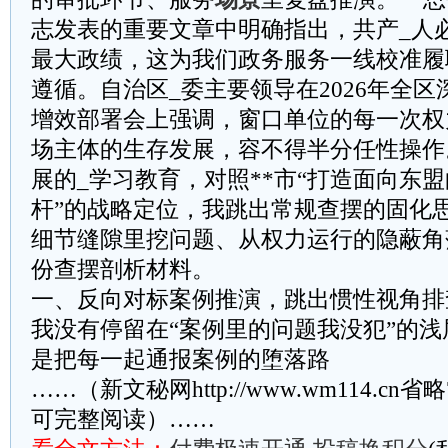
志发表的重要文章中明确指出，共产_人
最大政绩，这为我们政务服务一线校准履
遵循。自治区_委主要领导在2026年全
增效部署会上强调，窗口单位的每一次权
场主体的生存发展，容不得半分任性操作
展的_学习教育，对照**市“打造面向东
杆”的战略定位，我跳出常规查摆的固化
细节缝隙里挖问题、从权力运行的隐蔽角
份查摆剖析材料。
一、反向对标案例推演，跳出惯性视角排
我没有停留在“案例里的问题我没犯”的
是把每一起通报案例的堕落路
……（新文秘网http://www.wm114.cn
可完整阅读）……