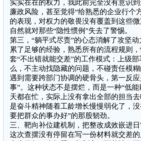
实实在在的权力，我此前完全没有意识到
廉政风险，甚至觉得“给熟悉的企业行个
的表现，对权力的敬畏没有覆盖到这些微
自然就对那些“隐性惯例”失去了警惕。
第三，“躺平式尽责”的心态消解了攻坚
累了足够的经验，熟悉所有的流程规则，
套“不出错就能交差”的工作模式：上级
么，不主动找隐藏的问题，不碰责任模糊
遇到需要跨部门协调的硬骨头，第一反应
事”。这种状态不是摆烂，而是一种“低能
天都在忙，实际上没有拿出全部的担当去
是奋斗精神随着工龄增长慢慢弱化了，没
要把群众的事办好”的那股韧劲。
三、靶向补位建机制，把整改成效嵌进日
这次查摆没有停留在写一份材料就交差的