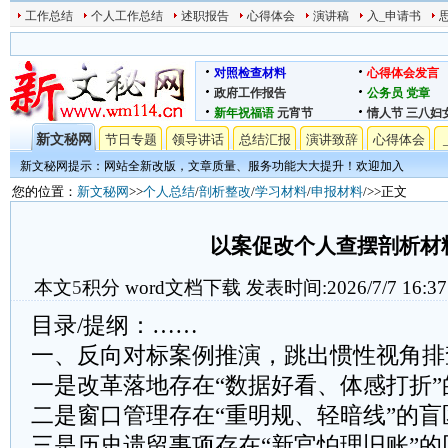
工作总结
个人工作总结
述职报告
心得体会
演讲稿
入_申请书
对照检查材料
心得体会发言
政府工作报告
公务员
党章
新年祝福语
元宵节
情人节
三八妇
新文秘网
节日专题
领导讲话
总结汇报
演讲致辞
心得体会
新文秘网提示：网站全新改版，文章质量、服务功能大大提升！欢迎加入
您的位置：
新文秘网
>>
个人总结
/
剖析整改
/
学习材料
/
申报材料
/>>正文
以案促改个人查摆剖析材
本文
5
积分
word文档下载
发表时间:2026/7/7 16:37
目录/提纲：……
一、反向对标案例推演，跳出惯性视角排
一是改革落地存在“数据好看、体感打折”
二是窗口管理存在“重明规、轻暗线”的盲
三是历史遗留事项存在“新官怕理旧账”的