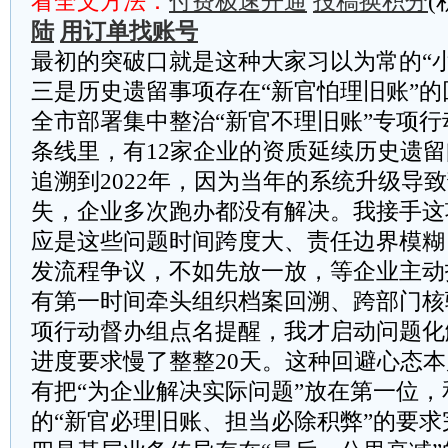
看全文方法：
付费极速开通
投稿换积分
(
陆
用订单找账号
最初的突破口就是这种大家习以为常的“小
三是历史遗留事项存在“新官怕理旧账”的回
全市部署集中整治“新官不理旧账”专项
条线里，有12家企业的资质延续历史遗
追溯到2022年，因为当年的系统升级导
失，企业多次跑办都没有解决。我接手这
应是这些问题时间跨度大、责任边界模糊
发流程争议，不如先放一放，等企业主动
有第一时间牵头组织档案回溯、跨部门核
项行动督办组点名提醒，我才启动问题化
进度要求慢了整整20天。这种回避心态
有把“为企业解决实际问题”放在第一位
的“新官必理旧账、担当必除积弊”的要求