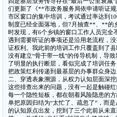
四是基层业务传导存在“最后一公里衰减”的
们更新了《**市政务服务局依申请听证规
市区窗口的集中培训，考试通过率达到10
制度已经全面落地，但7月抽查**、**
时发现，有6个乡镇的窗口工作人员完全
遇到需要听证的事项还是沿用老流程，没
证权利。我此前的培训工作只覆盖到了县
没有建立“骨干带一线”的传导机制，导
了明显的执行断层，看似完成了培训任务
把政策红利传递到最基层的办事群众身边
二、穿透表象溯源，从权力认知层面深挖
这些排查出来的问题，没有一起是触碰红
每一个隐性短板，都在朝着风险隐患的方
单把原因归结为“太忙了、疏忽了”，而
的认知原点出发，挖到了三个此前从未直