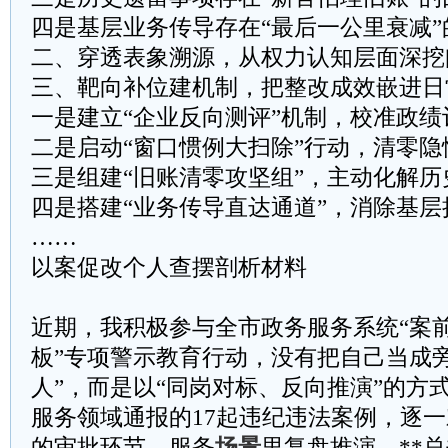
四是基层业务传导存在“最后一公里衰减”
二、穿透表象溯源，从权力认知层面深挖
三、靶向补位建机制，把整改成效嵌进日
一是建立“企业反向测评”机制，校准政绩
二是启动“窗口惯例大扫除”行动，清零隐
三是组建“旧账清零攻坚组”，主动化解历
四是搭建“业务传导直达通道”，消除基层
……
以案促改个人查摆剖析材料
近期，我积极参与全市政务服务系统“案
板”专项警示教育行动，没有把自己当成
人”，而是以“同岗对标、反向推演”的方
服务领域通报的17起违纪违法案例，逐
的审批环节、服务
场景
里复盘推演。**