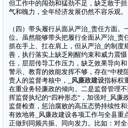
但工作中的闯劲和猛劲不足，缺乏敢于担
气和魄力，全年经济发展仍然不容乐观。
（四）带头履行从面从严治_责任方面。
位。虽然能够带头把履行全面从严治_责
抓在手上、扛在肩上，但从严治_的制度
善，执行落实上缺乏刚醒约束和威力震慑
任，层层传导工作压力，缺乏效果导向和
警示、教育的效能发挥不够，存在“中梗阻
责人的监督考核中，
_风廉政建设
指标权
在重业务轻廉政的倾向。二是监督管理不
挥监督执纪的“四种形态”，加强对_风廉
监督检查，惩治腐败的高压态势持续性和
有效地将_风廉政建设各项工作与全县重
正做到同频共振、同向发力。比如：对全