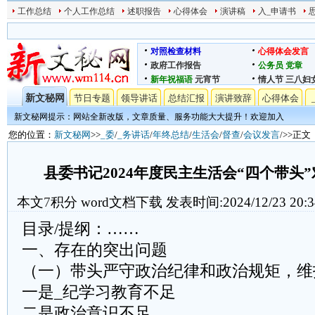
工作总结
个人工作总结
述职报告
心得体会
演讲稿
入_申请书
对照检查材料
心得体会发言
政府工作报告
公务员
党章
新年祝福语
元宵节
情人节
三八妇
新文秘网
节日专题
领导讲话
总结汇报
演讲致辞
心得体会
新文秘网提示：网站全新改版，文章质量、服务功能大大提升！欢迎加入
您的位置：
新文秘网
>>
_委
/
_务讲话
/
年终总结
/
生活会
/
督查
/
会议发言
/>>正文
县委书记2024年度民主生活会“四个带头
本文
7
积分
word文档下载
发表时间:2024/12/23 20:3
目录/提纲：……
一、存在的突出问题
（一）带头严守政治纪律和政治规矩，维
一是_纪学习教育不足
二是政治意识不足