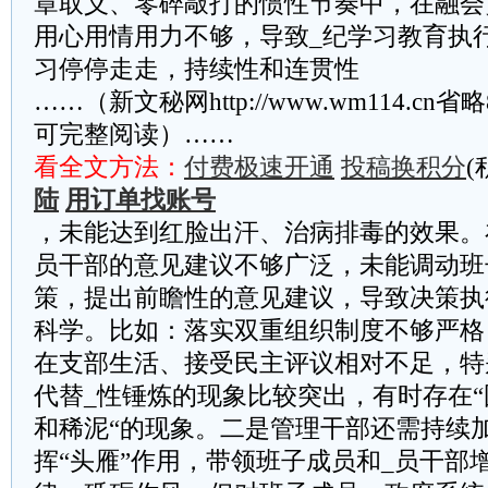
章取义、零碎敲打的惯性节奏中，在融会
用心用情用力不够，导致_纪学习教育执
习停停走走，持续性和连贯性
……（新文秘网http://www.wm114.cn
可完整阅读）……
看全文方法：
付费极速开通
投稿换积分
(
陆
用订单找账号
，未能达到红脸出汗、治病排毒的效果。
员干部的意见建议不够广泛，未能调动班
策，提出前瞻性的意见建议，导致决策执
科学。比如：落实双重组织制度不够严格
在支部生活、接受民主评议相对不足，特
代替_性锤炼的现象比较突出，有时存在
和稀泥“的现象。二是管理干部还需持续
挥“头雁”作用，带领班子成员和_员干部