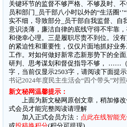
关键环节的监督不够严格、不够及时、不
员和部门_员干部八小时以外的“生活圈‘’
实不细，导致部分_员干部自我监督、自
意识淡薄，廉洁自律的底线守得不牢靠，
和侥幸心理。三是履职尽责不到位。没有
的紧迫性和重要性，仅仅片面地抓好业务
工作。对如何做好新常态新形势下的全面
研判、思考谋划和督促指导不够， ……（
字，当前仅显示2503字，请阅读下面提
书记2024年度民主生活会“四个带头”对
新文秘网温馨提示：
上面为新文秘网原创文章，稍加修改
式会员才能完整阅读请理解
加入正式会员方法：
点此在线智能充
或
投稿换积分
(积分可提现)