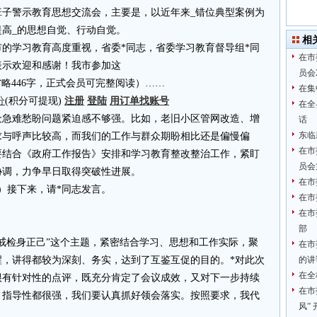
班子警示教育思想交流会，主要是，以近年来_错位典型案例为
高_的思想自觉、行动自觉。
相
的学习教育高度重视，省委*同志，省委学习教育督导组*同
在市
表示欢迎和感谢！我市参加这
员会
4.cn省略446字，正式会员可完整阅读）……
在集
分
(积分可提现)
注册
登陆
用订单找账号
在全
众急难愁盼问题紧迫感不够强。比如，老旧小区管网改造、增
话
东临
求与呼声比较高，而我们的工作与群众期盼相比还是偏慢偏
在市
要结合《政府工作报告》安排和学习教育整改整治工作，紧盯
员会
协调，力争早日取得突破性进展。
在市
）接下来，请*同志发言。
在市
在市
部
戒检身正己”这个主题，紧密结合学习、思想和工作实际，聚
在市
醒，讲得都较为深刻、务实，达到了互鉴互促的目的。*对此次
的讲
在全
很有针对性的点评，既充分肯定了会议成效，又对下一步持续
在市
、指导性都很强，我们要认真抓好领会落实。按照要求，我代
风”