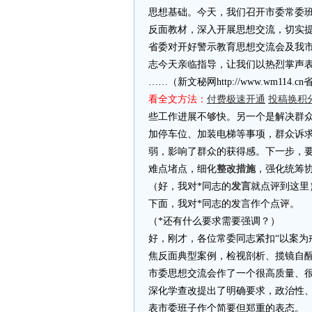
思想基础。今天，我们召开市委常委
反面教材，深入开展思想交流，切实提
省委对开好警示教育思想交流会及我市
志今天亲临指导，让我们以热烈掌声
……（新文秘网http://www.wm11
看全文方法：
付费极速开通
投稿换积
些工作进展不够快。另一个是解决群
加停车位、加装电梯等事项，群众诉
弱，影响了群众的获得感。下一步，
难点堵点，细化
整改措施
，强化统筹
（好，我对*同志的
发言
就点评到这里
下面，我对*同志的发言作个点评。
（*还有什么要求需要强调？）
好，刚才，各位常委同志紧扣“以案为
焦反面典型案例，检视剖析、揽镜自
市委思想交流会作了一个很高质量、
深化学查改提出了明确要求，政治性
表市委班子作个简要但郑重的表态。