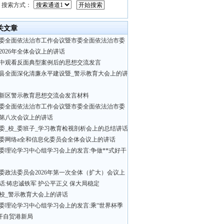
搜索方式：
关文章
委全面依法治市工作会议暨市委全面依法治市委
2026年全体会议上的讲话
中观看反面典型案例后的思想交流发言
县全面深化清廉永平建设暨_警示教育大会上的讲
新区警示教育思想交流会发言材料
委全面依法治市工作会议暨市委全面依法治市委
第八次会议上的讲话
委_校_委班子_学习教育检视剖析会上的总结讲话
委网络a全和信息化委员会全体会议上的讲话
委理论学习中心组学习会上的发言:争做**式好干
委政法委员会2026年第一次全体（扩大）会议上
话:铸忠诚铁军 护公平正义 保大局稳定
校_警示教育大会上的讲话
委理论学习中心组学习会上的发言:乘“世界杯季
 开自贸港新局