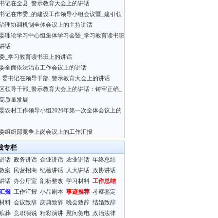
书记在全县_警示教育大会上的讲话
书记在市委_的建设工作领导小组会议暨_建引领
治理协调机制全体会议上的主持讲话
委理论学习中心组集体学习会暨_学习教育读书班
讲话
委_学习教育读书班上的讲话
委全面依法治市工作会议上的讲话
_委书记在领导干部_警示教育大会上的讲话
区领导干部_警示教育大会上的讲话：铸牢正确_
高质量发展
委农村工作领导小组2026年第一次全体会议上的
委组织部竞争上岗会议上的工作汇报
裁专栏
讲话
政务讲话
企业讲话
农业讲话
年终总结
教案
民营招商
纪检讲话
人大讲话
政协讲话
讲话
办公厅室
剖析整改
学习材料
工作总结
汇报
工作汇报
小品剧本
事迹推荐
考察鉴定
材料
会议致辞
庆典致辞
晚会致辞
结婚致辞
殡葬
竞职演说
精彩演讲
慰问贺电
政治法律