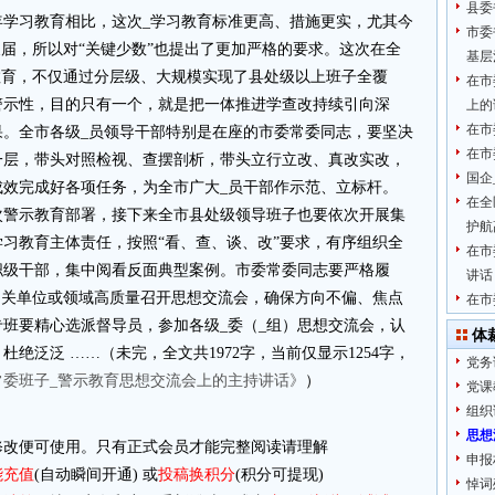
县委
年学习教育相比，这次_学习教育标准更高、措施更实，尤其今
市委
换届，所以对“关键少数”也提出了更加严格的要求。这次在全
基层
教育，不仅通过分层级、大规模实现了县处级以上班子全覆
在市
警示性，目的只有一个，就是把一体推进学查改持续引向深
上的
在市
果。全市各级_员领导干部特别是在座的市委常委同志，要坚决
在市
一层，带头对照检视、查摆剖析，带头立行立改、真改实改，
国企
成效完成好各项任务，为全市广大_员干部作示范、立标杆。
在全
次警示教育部署，接下来全市县处级领导班子也要依次开展集
护航
习教育主体责任，按照“看、查、谈、改”要求，有序组织全
在市
职级干部，集中阅看反面典型案例。市委常委同志要严格履
讲话
相关单位或领域高质量召开思想交流会，确保方向不偏、焦点
在市
班要精心选派督导员，参加各级_委（_组）思想交流会，认
体
绝泛泛 ……（未完，全文共1972字，当前仅显示1254字，
党务
常委班子_警示教育思想交流会上的主持讲话》
）
党课
组织
思想
改便可使用。只有正式会员才能完整阅读请理解
申报
能充值
(自动瞬间开通) 或
投稿换积分
(积分可提现)
悼词