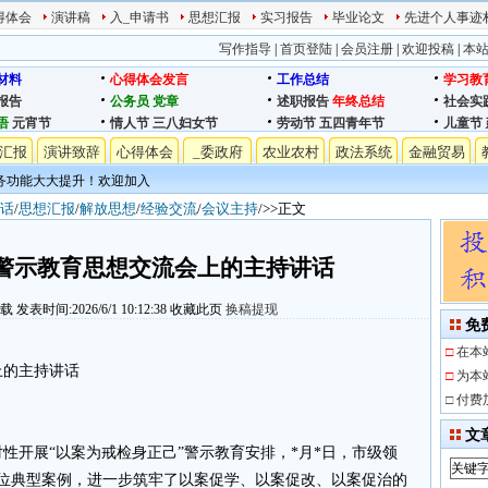
得体会
演讲稿
入_申请书
思想汇报
实习报告
毕业论文
先进个人事迹
写作指导
|
首页登陆
|
会员注册
|
欢迎投稿
|
本
材料
心得体会发言
工作总结
学习教
报告
公务员
党章
述职报告
年终总结
社会实
语
元宵节
情人节
三八妇女节
劳动节
五四青年节
儿童节
汇报
演讲致辞
心得体会
_委政府
农业农村
政法系统
金融贸易
务功能大大提升！欢迎加入
话
/
思想汇报
/
解放思想
/
经验交流
/
会议主持
/>>正文
警示教育思想交流会上的主持讲话
下载
发表时间:2026/6/1 10:12:38
收藏此页
换稿提现
免
□
在本
上的主持讲话
□
为本
□
付费
文
性开展“以案为戒检身正己”警示教育安排，*月*日，市级领
错位典型案例，进一步筑牢了以案促学、以案促改、以案促治的