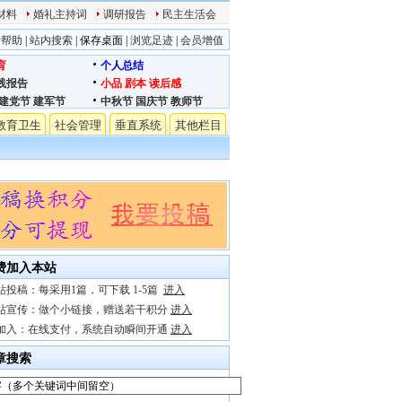
材料
婚礼主持词
调研报告
民主生活会
站帮助
|
站内搜索
|
保存桌面
|
浏览足迹
|
会员增值
育
个人总结
践报告
小品
剧本
读后感
建党节
建军节
中秋节
国庆节
教师节
教育卫生
社会管理
垂直系统
其他栏目
费加入本站
站投稿：每采用1篇，可下载 1-5篇
进入
站宣传：做个小链接，赠送若干积分
进入
加入：在线支付，系统自动瞬间开通
进入
章搜索