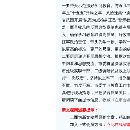
一要带头示范抓好学习教育。与近几
年是“
十五五
”开局之年，又恰逢集中
省范围开展“以案为戒检身正己”警示
盖，而且收录的反面典型案例也很有
入，确保学习教育取得高质量、好效
扛牢政治责任，带头先学一步、学深
以更高的标准、更严的尺度、更实的
二要层层递进开展思想交流。根据这
中阅看和思想交流。市委将坚决落实学
市处级实职干部、二级
调研
员及以上
行“一岗双责”，坚持以上率下，指导
不散、力度不减。市委学习教育工作专
真进行现场指导，严把发言质量关口，杜
请阅读下面提示信息。
收藏《在市委
新文秘网温馨提示：
上面为新文秘网原创文章，稍加修
加入正式会员方法：
点此在线智