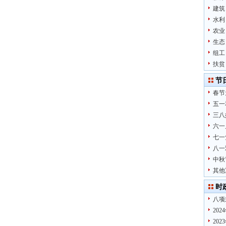
建筑
水利
农业
生态
组工
扶贫
节
春节
五一
三八
六一
七一
八一
中秋
其他
时
八项
20
20