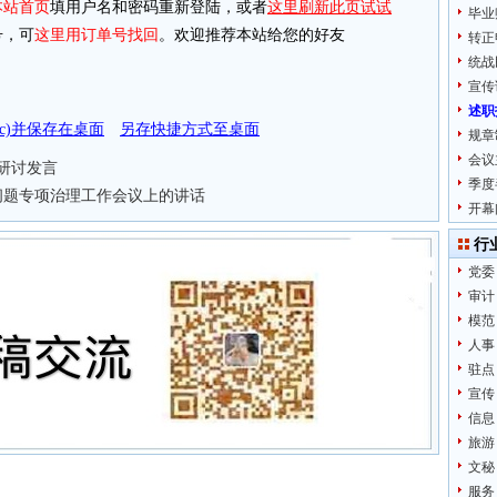
本站首页
填用户名和密码重新登陆，或者
这里刷新此页试试
毕业
，可
这里用订单号找回
。欢迎推荐本站给您的好友
转正
统战
宣传
述职
doc)并保存在桌面
另存快捷方式至桌面
规章
会议
研讨发言
季度
问题专项治理工作会议上的讲话
开幕
行
党委
审计
模范
人事
驻点
宣传
信息
旅游
文秘
服务