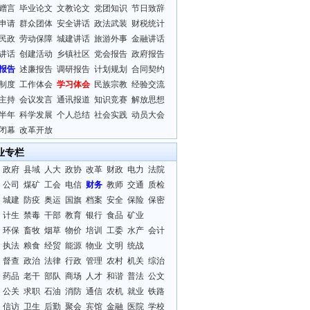
赠言
毕业论文
文教论文
党团知识
节日致辞
申请
群众团体
安全讲话
政法武装
财税统计
民政
劳动保障
城建讲话
旅游外事
金融讲话
讲话
创建活动
乡镇社区
党会报告
政府报告
报告
述廉报告
调研报告
计划规划
合同契约
制度
工作体会
学习体会
民族宗教
经验交流
主持
会议发言
通讯报道
知识竞赛
解放思想
半年
科学发展
个人总结
社会实践
动员大会
闭幕
改革开放
业专栏
政府
县域
人大
政协
改革
财政
电力
法院
公司
煤矿
工会
电信
财务
教师
交通
质检
城建
防疫
奥运
国旗
档案
安全
保险
保密
计生
禁毒
干部
教育
银行
食品
矿业
环保
畜牧
烟草
物价
培训
工委
水产
会计
执法
粮食
经贸
能源
物业
文明
统战
督查
政治
法律
行政
管理
农村
机关
综治
药品
老干
部队
商场
人才
和谐
普法
公文
公关
求职
石油
消防
通信
农机
就业
铁路
信访
卫生
后勤
聚会
宾馆
金融
医院
学校