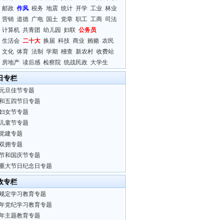
邮政
作风
税务
地震
统计
开学
工业
林业
营销
道德
广电
国土
党章
职工
工商
司法
计算机
共青团
幼儿园
妇联
公务员
生活会
二十大
换届
科技
商业
贿赂
农民
文化
体育
法制
学期
稽查
新农村
收费站
房地产
读后感
检察院
统战民政
大学生
日专栏
元旦佳节专题
和五四节日专题
妇女节专题
儿童节专题
党建专题
双拥专题
节和国庆节专题
重大节日纪念日专题
政专栏
规定学习教育专题
24年党纪学习教育专题
23年主题教育专题