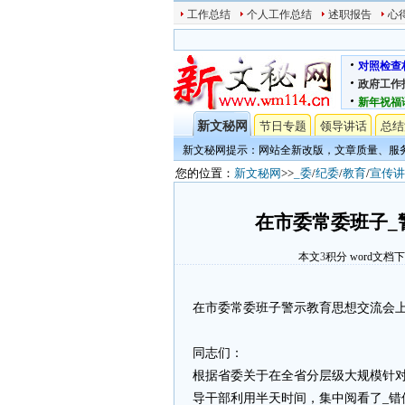
工作总结
个人工作总结
述职报告
心
对照检查
政府工作
新年祝福
新文秘网
节日专题
领导讲话
总结
新文秘网提示：网站全新改版，文章质量、服
您的位置：
新文秘网
>>
_委
/
纪委
/
教育
/
宣传讲
在市委常委班子_
本文
3
积分
word文档
在市委常委班子警示教育思想交流会
同志们：
根据省委关于在全省分层级大规模针对
导干部利用半天时间，集中阅看了_