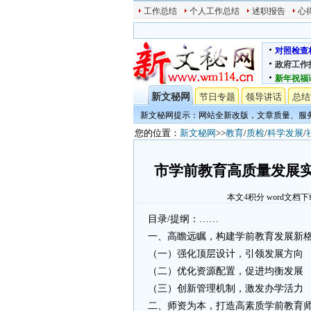
工作总结
个人工作总结
述职报告
心
对照检查
政府工作
新年祝福
新文秘网
节日专题
领导讲话
总结
新文秘网提示：网站全新改版，文章质量、服
您的位置：
新文秘网
>>
教育
/
质检
/
科学发展
/
市学前教育高质量发展实
本文
4
积分
word文档下
目录/提纲：……
一、高瞻远瞩，构建学前教育发展新
（一）强化顶层设计，引领发展方向
（二）优化资源配置，促进均衡发展
（三）创新管理机制，激发办学活力
二、师资为本，打造高素质学前教育