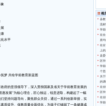
形象
相
县教
平
流材
发展
学前
健康
在全
代化水平
质均
在全
态
上的
县委
区学
学前
个坚
筑梦 共绘学前教育新蓝图
关于
的调
市政府的坚强领导下，深入贯彻国家及省关于学前教育发展的
在全
区学
普惠发展”为核心理念，匠心独运，锐意进取，构建起了一幅
在全
我们坚持问题导向，聚焦群众关切，通过一系列创新举措，实
学前
伍素质提升、保教质量全面优化，为孩子们铺就了一条健康成