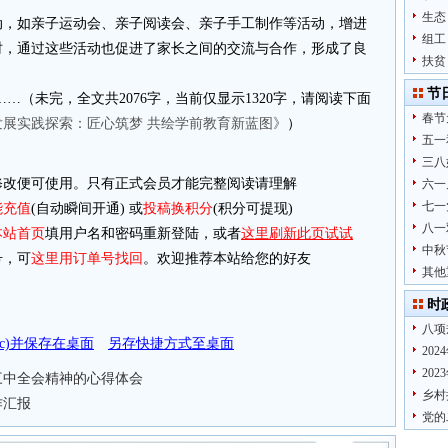
生态
动，如亲子运动会、亲子阅读会、亲子手工制作等活动，增进
组工
时，通过这些活动也促进了家长之间的交流与合作，形成了良
扶贫
节
…（未完，全文共2076字，当前仅显示1320字，请阅读下面
春节
展实践探索：匠心筑梦 共绘学前教育新蓝图》
）
五一
三八
改便可使用。只有正式会员才能完整阅读请理解
六一
七一
能充值
(自动瞬间开通) 或
投稿换积分
(积分可提现)
八一
本站首页
填用户名和密码重新登陆，或者
这里刷新此页试试
中秋
，可
这里用订单号找回
。欢迎推荐本站给您的好友
其他
时
八项
doc)并保存在桌面
另存快捷方式至桌面
20
20
三中全会精神的心得体会
乡村
作汇报
党的