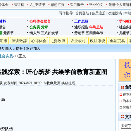
得体会
演讲稿
入_申请书
思想汇报
实习报告
毕业论文
先进个人事迹
写作指导
|
首页登陆
|
会员注册
|
欢迎投稿
|
本
材料
心得体会发言
工作总结
学习教
报告
公务员
党章
述职报告
年终总结
社会实
语
元宵节
情人节
三八妇女节
劳动节
五四青年节
儿童节
汇报
演讲致辞
心得体会
_委政府
农业农村
政法系统
金融贸易
务功能大大提升！欢迎加入
社会实践
/>>正文
践探索：匠心筑梦 共绘学前教育新蓝图
载
发表时间:2024/8/21 10:39:18
收藏此页
换稿提现
免
□
在本
格局
□
为本
□
付费
文
师资队伍