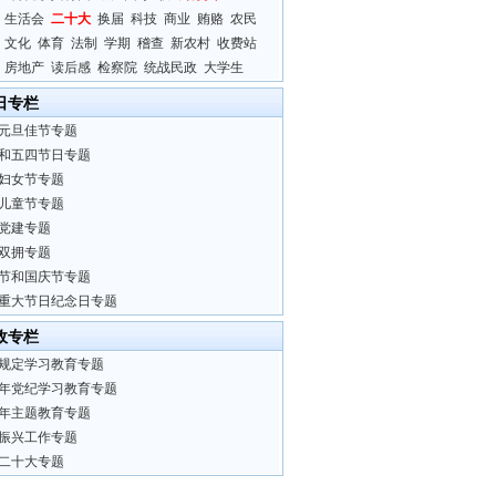
生活会
二十大
换届
科技
商业
贿赂
农民
文化
体育
法制
学期
稽查
新农村
收费站
房地产
读后感
检察院
统战民政
大学生
日专栏
元旦佳节专题
和五四节日专题
妇女节专题
儿童节专题
党建专题
双拥专题
节和国庆节专题
重大节日纪念日专题
政专栏
规定学习教育专题
24年党纪学习教育专题
23年主题教育专题
振兴工作专题
二十大专题