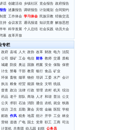
讲话
创建活动
乡镇社区
党会报告
政府报告
报告
述廉报告
调研报告
计划规划
合同契约
制度
工作体会
学习体会
民族宗教
经验交流
主持
会议发言
通讯报道
知识竞赛
解放思想
半年
科学发展
个人总结
社会实践
动员大会
闭幕
改革开放
业专栏
政府
县域
人大
政协
改革
财政
电力
法院
公司
煤矿
工会
电信
财务
教师
交通
质检
城建
防疫
奥运
国旗
档案
安全
保险
保密
计生
禁毒
干部
教育
银行
食品
矿业
环保
畜牧
烟草
物价
培训
工委
水产
会计
执法
粮食
经贸
能源
物业
文明
统战
督查
政治
法律
行政
管理
农村
机关
综治
药品
老干
部队
商场
人才
和谐
普法
公文
公关
求职
石油
消防
通信
农机
就业
铁路
信访
卫生
后勤
聚会
宾馆
金融
医院
学校
邮政
作风
税务
地震
统计
开学
工业
林业
营销
道德
广电
国土
党章
职工
工商
司法
计算机
共青团
幼儿园
妇联
公务员