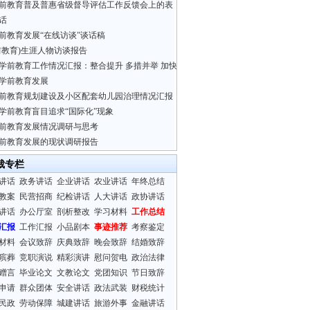
前教育普及普惠省级督导评估工作反馈会上的表
话
前教育发展“在线访谈”谈话稿
前教育)生涯人物访谈报告
学前教育工作情况汇报：整合提升 多措并举 加快
学前教育发展
前教育规划建设及小区配套幼儿园治理情况汇报
学前教育盲目追求“国际化”现象
前教育发展情况调研与思考
前教育发展的现状调研报告
裁专栏
讲话
政务讲话
企业讲话
农业讲话
年终总结
教案
民营招商
纪检讲话
人大讲话
政协讲话
讲话
办公厅室
剖析整改
学习材料
工作总结
汇报
工作汇报
小品剧本
事迹推荐
考察鉴定
材料
会议致辞
庆典致辞
晚会致辞
结婚致辞
殡葬
竞职演说
精彩演讲
慰问贺电
政治法律
赠言
毕业论文
文教论文
党团知识
节日致辞
申请
群众团体
安全讲话
政法武装
财税统计
民政
劳动保障
城建讲话
旅游外事
金融讲话