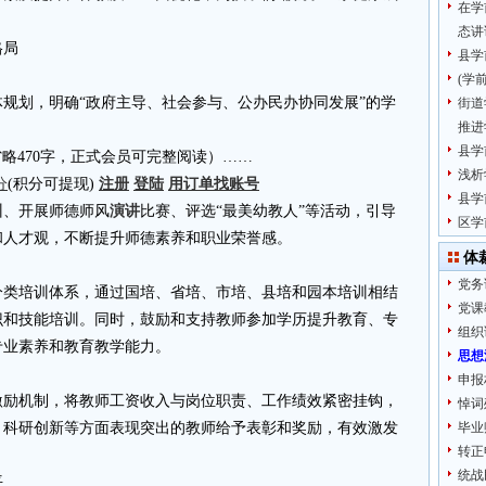
在学
态讲
格局
县学
(学
规划，明确“政府主导、社会参与、公办民办协同发展”的学
街道
推进
县学
4.cn省略470字，正式会员可完整阅读）……
浅析
分
(积分可提现)
注册
登陆
用订单找账号
县学
训、开展师德师风
演讲
比赛、评选“最美幼教人”等活动，引导
区学
和人才观，不断提升师德素养和职业荣誉感。
体
党务
分类培训体系，通过国培、省培、市培、县培和园本培训相结
党课
识和技能培训。同时，鼓励和支持教师参加学历提升教育、专
组织
专业素养和教育教学能力。
思想
申报
激励机制，将教师工资收入与岗位职责、工作绩效紧密挂钩，
悼词
、科研创新等方面表现突出的教师给予表彰和奖励，有效激发
毕业
转正
统战
平