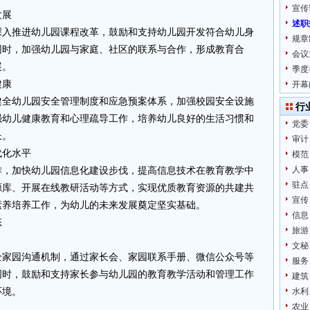
宣传
发展
述职
深入推进幼儿园课程改革，鼓励和支持幼儿园开发符合幼儿身
规章
同时，加强幼儿园与家庭、社区的联系与合作，形成教育合
会议
展。
季度
健康
开幕
健全幼儿园安全管理制度和应急预案体系，加强校园安全设施
行
强幼儿健康教育和心理疏导工作，培养幼儿良好的生活习惯和
党委
长。
审计
代化水平
模范
人事
作，加快幼儿园信息化建设步伐，提高信息技术在教育教学中
驻点
源库、开展在线教研活动等方式，实现优质教育资源的共建共
宣传
素养培养工作，为幼儿的未来发展奠定坚实基础。
信息
态
旅游
文秘
全家园沟通机制，通过家长会、家园联系手册、微信公众号等
服务
同时，鼓励和支持家长参与幼儿园的教育教学活动和管理工作
建筑
环境。
水利
农业