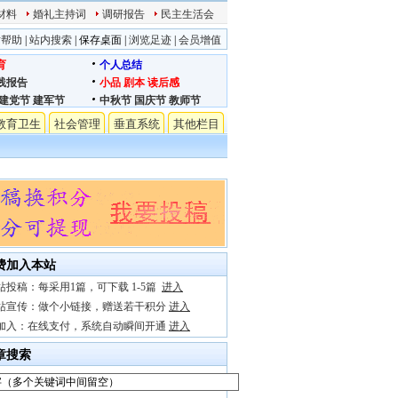
材料
婚礼主持词
调研报告
民主生活会
站帮助
|
站内搜索
|
保存桌面
|
浏览足迹
|
会员增值
育
个人总结
践报告
小品
剧本
读后感
建党节
建军节
中秋节
国庆节
教师节
教育卫生
社会管理
垂直系统
其他栏目
费加入本站
站投稿：每采用1篇，可下载 1-5篇
进入
站宣传：做个小链接，赠送若干积分
进入
加入：在线支付，系统自动瞬间开通
进入
章搜索