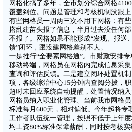
网格化搞了多年，全市划分综合网格410
覆盖到位。问题是管理和考核机制没跟上
有些网格员一周两三次不用下网格；有些
搭乱建苗头报了信息，半月过去没任何部
不报了。网格如果不能形成“发现、报送
馈”闭环，跟没建网格差别不大。
一是推行“全要素网格通”。市
财政
安排专
移动终端，网格员在网格内完成信息采集
查询和评估反馈。二是建立闭环处置机制
项，各级综治中心15分钟内查阅分拨，
超时未回应系统自动提醒，处置情况纳入
网格员纳入职业化管理。当前我市网格员
标准每月600元，相对偏低。今年起将专
工作者队伍统一管理，按照不低于上年度
均工资80%标准保障薪酬，同时按考核