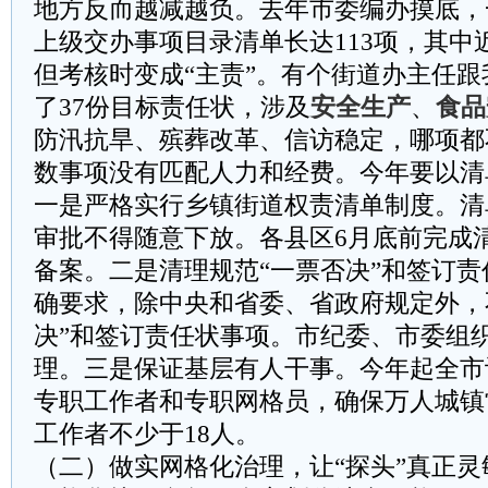
地方反而越减越负。去年市委编办摸底，
上级交办事项目录清单长达113项，其中
但考核时变成“主责”。有个街道办主任
了37份目标责任状，涉及
安全生产
、
食品
防汛抗旱、殡葬改革、信访稳定，哪项都
数事项没有匹配人力和经费。今年要以清
一是严格实行乡镇街道权责清单制度。清
审批不得随意下放。各县区6月底前完成
备案。二是清理规范“一票否决”和签订
确要求，除中央和省委、省政府规定外，
决”和签订责任状事项。市纪委、市委组
理。三是保证基层有人干事。今年起全市
专职工作者和专职网格员，确保万人城镇
工作者不少于18人。
（二）做实网格化治理，让“探头”真正灵