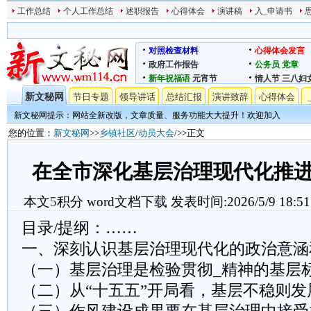
工作总结
个人工作总结
述职报告
心得体会
演讲稿
入_申请书
对照检查材料
心得体会发言
政府工作报告
公务员
党章
新年祝福语
元宵节
情人节
三八妇
新文秘网
节日专题
领导讲话
总结汇报
演讲致辞
心得体会
新文秘网提示：网站全新改版，文章质量、服务功能大大提升！欢迎加入
您的位置：
新文秘网
>>
乡镇社区
/
动员大会
/>>正文
在全市深化基层治理现代化推
本文
5
积分
word文档下载
发表时间:2026/5/9 18:51
目录/提纲：……
一、深刻认识基层治理现代化的政治意涵
（一）基层治理是检验贯彻_精神的基层
（二）从“十五五”开局看，基层不稳则发