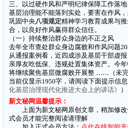
三、以过硬作风和严明纪律保障工作落地
基层治理能不能落到实处，要害在作风，
巩固中央
八项规定
精神学习教育成果与推
合，以良好作风赢得群众信任。
（一）持续整治群众身边的不正之风
去年全市查处群众身边腐败和作风问题203
从通报案例看，近四成涉及基层干部虚报
亲厚友吃低保、违规处置集体资产。今年
将继续聚焦基层微腐败开展整 ……（未完
当前仅显示1950字，请阅读下面提示信
化基层治理现代化推进大会上的讲话》
）
新文秘网温馨提示：
上面为新文秘网原创文章，稍加修改
式会员才能完整阅读请理解
加入正式会员方法：
点此在线智能充