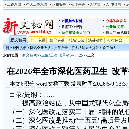
工作总结
个人工作总结
述职报告
心得体会
演讲稿
入_申请书
对照检查材料
心得体会发言
政府工作报告
公务员
党章
新年祝福语
元宵节
情人节
三八妇
新文秘网
节日专题
领导讲话
总结汇报
演讲致辞
心得体会
新文秘网提示：网站全新改版，文章质量、服务功能大大提升！欢迎加入
您的位置：
新文秘网
>>
卫生
/
医院
/
改革
/
改革开放
/>>正文
在2026年全市深化医药卫生_改
本文
6
积分
word文档下载
发表时间:2026/5/9 18:37
目录/提纲：……
一、提高政治站位，从中国式现代化全局
（一）深化医改是落实二十届_精神的硬
（二）深化医改是推动“十五五”高质量