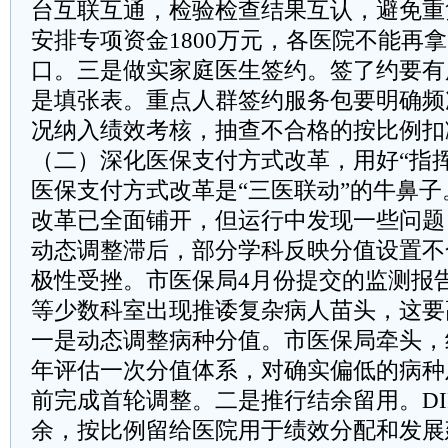
台互联互通，检验检查结果互认，避免重
安排专项资金1800万元，各医院不能再拿
口。三是做实家庭医生签约。签了约要有
是填张表。重点人群签约服务包要明确频
况纳入绩效考核，抽查不合格的按比例扣
（二）深化医保支付方式改革，用好“指挥
医保支付方式改革是“三医联动”的牛鼻子
改革已全面铺开，但运行中发现一些问题
动态调整滞后，部分学科反映分值设置不
极性受挫。市医保局4月份提交的监测报
等少数科室出现推诿复杂病人苗头，这要
一是动态调整病种分值。市医保局牵头，
年评估一次分值体系，对确实偏低的病种
前完成首轮调整。二是推行结余留用。DI
余，按比例留给医院用于绩效分配和发展