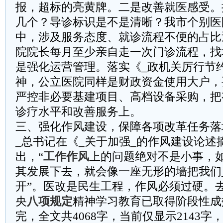
报，超标的亮黄牌。二是改善就医感受。
几个？导诊标识是不是清晰？我市个别医
中，涉及服务态度、就诊流程不便的占比
院院长每月至少亲自走一次门诊流程，找
是强化运营管理。落实《_政机关厉行节
神，公立医院同样是财政资金使用大户，
严控非必要基建项目、高档设备采购，把
诊疗水平和改善服务上。
三、强化作风建设，保障各项改革任务落
_总书记在《_关于加强_的作风建设论述
出，“
工作作风
上的问题绝对不是小事，
其发展下去，就会像一座无形的墙把我们
开”。医改是民生工程，作风必须过硬。
央
八项规定
精神学习教育已取得阶段性成
完，全文共4068字，当前仅显示2143