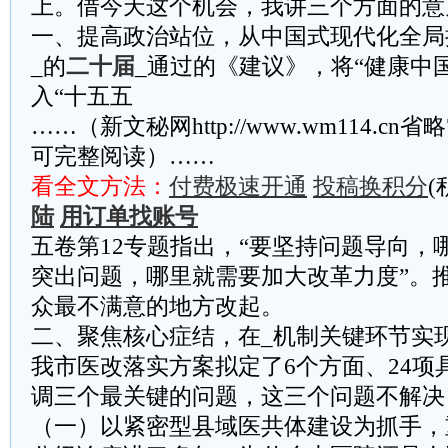
上。借今天这个机会，我讲三个方面的意
一、提高政治站位，从中国式现代化全局
_的
二十届
_通过的《建议》，将“健康中
入“十五五
……（新文秘网http://www.wm114.cn
可完整阅读）……
看全文方法：
付费极速开通
投稿换积分
(
陆
用订单找账号
五卷第12专题指出，“要坚持问题导向，
突出问题，哪里就需要加大改革力度”。
众最不满意的地方改起。
二、聚焦核心症结，在_机制关键环节实
我市医改落实方案拟定了6个方面、24项
调三个最关键的问题，这三个问题不解决
（一）以紧密型县域医共体建设为抓手，