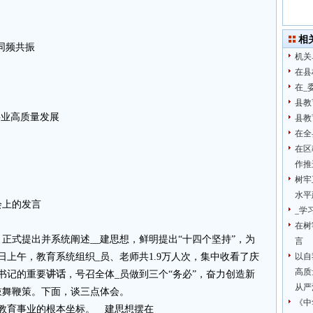
相
同频共振
机关
在县
在_
县教
事业高质量发展
县教
在全
在区
作推
树牢
水平
会上的发言
_学
在树
正式提出并系统阐述__建思想，鲜明提出“十四个坚持”，为
言
日上午，教育系统组织_员、老师共1.9万人次，集中收看了庆
以自
高质
总书记的重要
讲话
，号召全体_员做到三个“务必”，奋力创造新
从严
鼓舞鞭策。下面，谈三点体会。
《中
教育事业的根本坐标。__建思想摆在