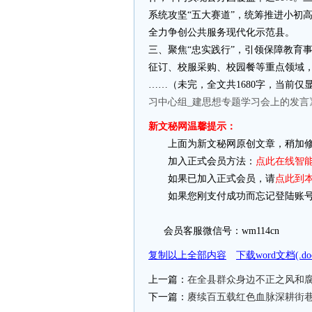
系统攻坚“五大赛道”，统筹推进小初
全力争创公共服务现代化示范县。
三、聚焦“忠实践行”，引领保障教育
征订、校服采购、校园餐等重点领域，
……（未完，全文共1680字，当前仅
习中心组_建思想专题学习会上的发言
新文秘网温馨提示：
上面为新文秘网原创文章，稍加修
加入正式会员方法：
点此在线智
如果已加入正式会员，请
点此到
如果您刚支付成功而忘记登陆账号
会员客服微信号：wm114cn
复制以上全部内容
下载word文档(.
上一篇：
在全县群众身边不正之风和
下一篇：
赓续百五载红色血脉深耕街巷