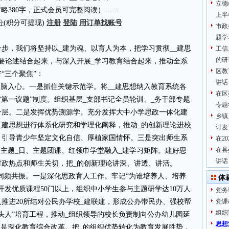
立德
4.cn省略380字，正式会员可完整阅读）……
上半
分
(积分可提现)
注册
登陆
用订单找账号
市政
题学
一步，我们将坚持以_建为魂、以育人为本，把学习贯彻__建思
工信
的研
要论述结合起来，与深入开展_学习教育结合起来，推动全系
区教
“三个聚焦”：
讲话
入脑入心。一是抓住关键示范学。将__建思想纳入教育系统各
在区
“第一议题”制度。组织基层_支部书记全员轮训、_务干部专题
专题
一层。二是发挥优势溯源学。充分发挥大中小学思政一体化建
乡镇
_建思想进行体系化研究和学理化阐释，推动_的创新理论进校
讨发
，引导青少年坚定文化自信、厚植家国情怀。三是突出师生系
在2
在县
将主题_日、主题团课、红领巾学堂融
入_
建学习矩阵。建好思
讲话
时政热点和师生关切，把_的创新理论讲深、讲透、讲活。
人同频共振。一是深化思政育人工作。牢记“为谁培养人、培养
体
开发优质课程50门以上，组织中小学生参与主题研学达10万人
党务
推进20所结对公民办学校_建联建，形成公办带民办、强校帮
党课
组织
头人”培育工程，推动_组织领导的校长负责制向公办幼儿园延
思想
三是深化教育综合改革。把_的组织优势转化为教育发展胜势，