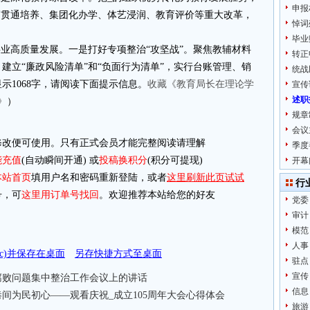
申报
高贯通培养、集团化办学、体艺浸润、教育评价等重大改革，
悼词
毕业
事业高质量发展。一是打好专项整治“攻坚战”。聚焦教辅材料
转正
建立“廉政风险清单”和“负面行为清单”，实行台账管理、销
统战
显示1068字，请阅读下面提示信息。
收藏《教育局长在理论学
宣传
述职
》
）
规章
会议
改便可使用。只有正式会员才能完整阅读请理解
季度
能充值
(自动瞬间开通) 或
投稿换积分
(积分可提现)
开幕
本站首页
填用户名和密码重新登陆，或者
这里刷新此页试试
行
，可
这里用订单号找回
。欢迎推荐本站给您的好友
党委
审计
模范
人事
doc)并保存在桌面
另存快捷方式至桌面
驻点
宣传
腐败问题集中整治工作会议上的讲话
信息
间为民初心——观看庆祝_成立105周年大会心得体会
旅游