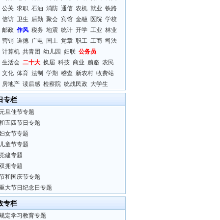
公关
求职
石油
消防
通信
农机
就业
铁路
信访
卫生
后勤
聚会
宾馆
金融
医院
学校
邮政
作风
税务
地震
统计
开学
工业
林业
营销
道德
广电
国土
党章
职工
工商
司法
计算机
共青团
幼儿园
妇联
公务员
生活会
二十大
换届
科技
商业
贿赂
农民
文化
体育
法制
学期
稽查
新农村
收费站
房地产
读后感
检察院
统战民政
大学生
日专栏
元旦佳节专题
和五四节日专题
妇女节专题
儿童节专题
党建专题
双拥专题
节和国庆节专题
重大节日纪念日专题
政专栏
规定学习教育专题