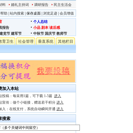
材料
婚礼主持词
调研报告
民主生活会
站帮助
|
站内搜索
|
保存桌面
|
浏览足迹
|
会员增值
育
个人总结
践报告
小品
剧本
读后感
建党节
建军节
中秋节
国庆节
教师节
教育卫生
社会管理
垂直系统
其他栏目
费加入本站
站投稿：每采用1篇，可下载 1-5篇
进入
站宣传：做个小链接，赠送若干积分
进入
加入：在线支付，系统自动瞬间开通
进入
章搜索