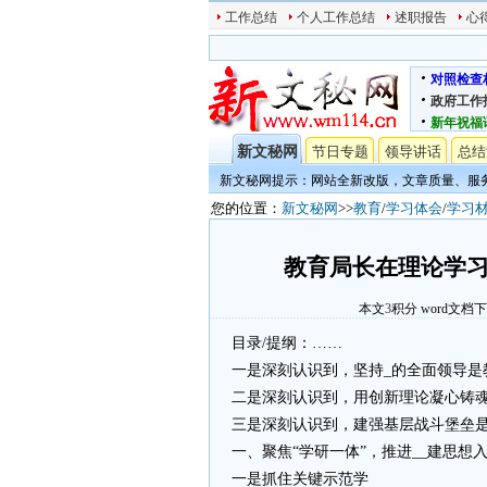
工作总结
个人工作总结
述职报告
心
对照检查
政府工作
新年祝福
新文秘网
节日专题
领导讲话
总结
新文秘网提示：网站全新改版，文章质量、服
您的位置：
新文秘网
>>
教育
/
学习体会
/
学习
教育局长在理论学习
本文
3
积分
word文档
目录/提纲：……
一是深刻认识到，坚持_的全面领导是
二是深刻认识到，用创新理论凝心铸
三是深刻认识到，建强基层战斗堡垒
一、聚焦“学研一体”，推进__建思想
一是抓住关键示范学