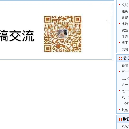
文秘
服务
建筑
水利
农业
生态
组工
扶贫
节
春节
五一
三八
六一
七一
八一
中秋
其他
时
八项