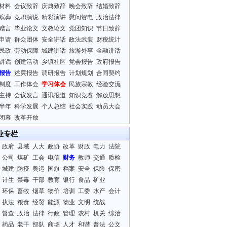
材料
会议致辞
庆典致辞
晚会致辞
结婚致辞
殡葬
竞职演说
精彩演讲
慰问贺电
政治法律
赠言
毕业论文
文教论文
党团知识
节日致辞
申请
群众团体
安全讲话
政法武装
财税统计
民政
劳动保障
城建讲话
旅游外事
金融讲话
讲话
创建活动
乡镇社区
党会报告
政府报告
报告
述廉报告
调研报告
计划规划
合同契约
制度
工作体会
学习体会
民族宗教
经验交流
主持
会议发言
通讯报道
知识竞赛
解放思想
半年
科学发展
个人总结
社会实践
动员大会
闭幕
改革开放
业专栏
政府
县域
人大
政协
改革
财政
电力
法院
公司
煤矿
工会
电信
财务
教师
交通
质检
城建
防疫
奥运
国旗
档案
安全
保险
保密
计生
禁毒
干部
教育
银行
食品
矿业
环保
畜牧
烟草
物价
培训
工委
水产
会计
执法
粮食
经贸
能源
物业
文明
统战
督查
政治
法律
行政
管理
农村
机关
综治
药品
老干
部队
商场
人才
和谐
普法
公文