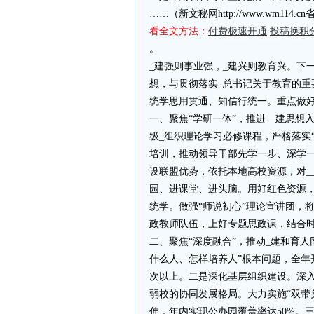
……（新文秘网http://www.wm11
看全文方法：
付费极速开通
投稿换积
。
_建强则事业强，_建兴则教育兴。下
想，与贯彻落实_总书记关于教育的重
统学思用贯通、知信行统一。重点做好
一、聚焦“学研一体”，推进__建思想
级_组织理论学习必修课程，严格落实
培训，推动领导干部先学一步、深学
设联盟优势，依托本地高校资源，对_
园、进课堂、进头脑。用好红色资源
统学。做强“师说初心”理论宣讲团，
政教师队伍，上好专题思政课，结合
二、聚焦“深度融合”，推动_建和育
什么人、怎样培养人”根本问题，全年
次以上。二是深化基层组织建设。深入
弱校的协同发展格局。大力实施“双带
伸，年内实现公办园覆盖率达50%。