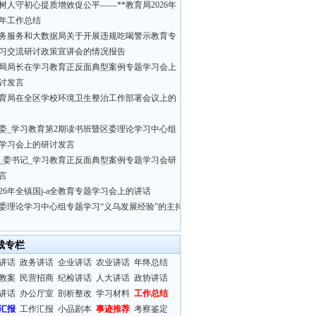
树人守初心提质增效促公平——**教育局2026年
年工作总结
务服务和大数据局关于开展违规吃喝警示教育专
习交流研讨政策宣讲会的情况报告
局局长在学习教育正反面典型案例专题学习会上
讨发言
育局在全区学校环境卫生整治工作部署会议上的
委_学习教育第2期读书班暨区委理论学习中心组
学习会上的研讨发言
_委书记_学习教育正反面典型案例专题学习会研
言
026年全镇国j-a全教育专题学习会上的讲话
委理论学习中心组专题学习“义乌发展经验”的主持
裁专栏
讲话
政务讲话
企业讲话
农业讲话
年终总结
教案
民营招商
纪检讲话
人大讲话
政协讲话
讲话
办公厅室
剖析整改
学习材料
工作总结
汇报
工作汇报
小品剧本
事迹推荐
考察鉴定