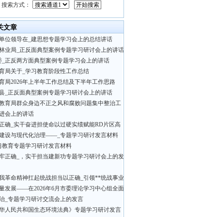
搜索方式：
关文章
单位领导在_建思想专题学习会上的总结讲话
林业局_正反面典型案例专题学习研讨会上的讲话
委_正反两方面典型案例专题学习会上的讲话
育局关于_学习教育阶段性工作总结
育局2026年上半年工作总结及下半年工作思路
县_正反面典型案例专题学习研讨会上的讲话
教育局群众身边不正之风和腐败问题集中整治工
进会上的讲话
正确_实干奋进担使命以过硬实绩赋能RD片区高
建设与现代化治理——_专题学习研讨发言材料
习教育专题学习研讨发言材料
牢正确_，实干担当建新功专题学习研讨会上的发
我革命精神扛起统战担当以正确_引领**统战事业
量发展——在2026年6月市委理论学习中心组全面
治_专题学习研讨交流会上的发言
华人民共和国生态环境法典》专题学习研讨发言