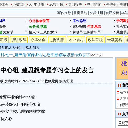
得体会
演讲稿
入_申请书
思想汇报
实习报告
毕业论文
先进个人事迹
写作指导
|
首页登陆
|
会员注册
|
欢迎投稿
|
本
材料
心得体会发言
工作总结
学习教
报告
公务员
党章
述职报告
年终总结
社会实
语
元宵节
情人节
三八妇女节
劳动节
五四青年节
儿童节
汇报
演讲致辞
心得体会
_委政府
农业农村
政法系统
金融贸易
务功能大大提升！欢迎加入
材料
/
七一_建专题
/
宣传讲话
/
思想汇报
/
解放思想
/
会议发言
/>>正文
中心组_建思想专题学习会上的发言
下载
发表时间:2026/7/7 14:14:12
收藏此页
换稿提现
免
□
在本
教育事业的根本坐标
□
为本
魂是带好队伍的核心要义
□
付费
是夯实学校治理的硬核支撑
文
入脑入心