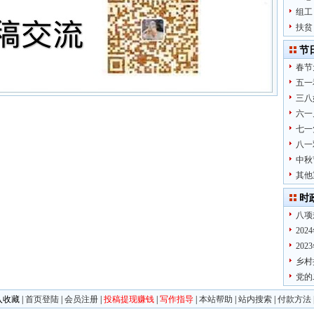
组工
扶贫
节
春节
五一
三八
六一
七一
八一
中秋
其他
时
八项
20
20
乡村
党的
入收藏
|
首页登陆
|
会员注册
|
投稿提现赚钱
|
写作指导
|
本站帮助
|
站内搜索
|
付款方法