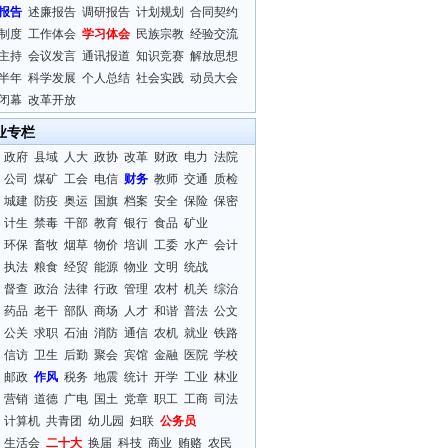
报告
述廉报告
调研报告
计划规划
合同契约
制度
工作体会
学习体会
民族宗教
经验交流
主持
会议发言
通讯报道
知识竞赛
解放思想
半年
科学发展
个人总结
社会实践
动员大会
闭幕
改革开放
业专栏
政府
县域
人大
政协
改革
财政
电力
法院
公司
煤矿
工会
电信
财务
教师
交通
质检
城建
防疫
奥运
国旗
档案
安全
保险
保密
计生
禁毒
干部
教育
银行
食品
矿业
环保
畜牧
烟草
物价
培训
工委
水产
会计
执法
粮食
经贸
能源
物业
文明
统战
督查
政治
法律
行政
管理
农村
机关
综治
药品
老干
部队
商场
人才
和谐
普法
公文
公关
求职
石油
消防
通信
农机
就业
铁路
信访
卫生
后勤
聚会
宾馆
金融
医院
学校
邮政
作风
税务
地震
统计
开学
工业
林业
营销
道德
广电
国土
党章
职工
工商
司法
计算机
共青团
幼儿园
妇联
公务员
生活会
二十大
换届
科技
商业
贿赂
农民