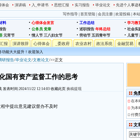
得体会
演讲稿
入_申请书
思想汇报
实习报告
毕业论文
先进个人事迹
写作指导
|
首页登陆
|
会员注册
|
欢迎投稿
|
本
材料
心得体会发言
工作总结
学习教
报告
公务员
党章
述职报告
年终总结
社会实
语
元宵节
情人节
三八妇女节
劳动节
五四青年节
儿童节
汇报
演讲致辞
心得体会
_委政府
农业农村
政法系统
金融贸易
务功能大大提升！欢迎加入
调研报告
/
毕业论文
/
文教论文
/>>正文
化国有资产监督工作的思考
载
发表时间:2024/11/22 12:14:03
收藏此页
换稿提现
免
□
在本
过程中提出意见建议督办不及时
□
为本
□
付费
文