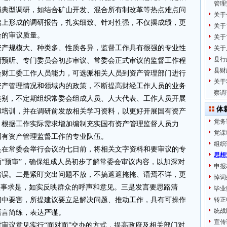
管理
强典型调研，如结合矿山开发、混合所有制改革等热点难点问
关于
础上形成的调研报告，扎实细致、针对性强，不仅摆成绩，更
关于
会的审议质量。
关于
资产规模大、种类多、性质各异，监督工作具有很强的专业性
关于
县行
期预听、专门委员会初步审议、常委会正式审议的监督工作程
县财
会财工委工作人员能力，可选派相关人员到资产管理部门进行
关于
资产管理情况和领域内的政策，不断提高财经工作人员的业务
察调
类别，不定期组织常委会组成人员、人大代表、工作人员开展
体
和培训，并在调研前发放相关学习资料，以更好开展国有资产
党务
，根据工作实际需求增加编制充实国有资产管理监督人员力
党课
国有资产管理监督工作的专业队伍。
组织
是在常委会举行会议的七日前，将相关文字资料和要审议的专
思想
“预审”，确保组成人员初步了解常委会审议内容，以加深对
申报
错误。二是紧盯突出问题不放，不搞遮遮掩掩、语焉不详，更
悼词
实事求是，如实反映群众的呼声和意见。三是发言要思路清
毕业
切中要害，所提建议要立足解决问题、推动工作，具有可操作
转正
统战
语言简练，表达严谨。
宣传
审议意见实行“面对面”交办的方式，提高政府及相关部门对