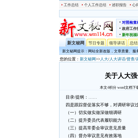
工作总结
个人工作总结
述职报告
心
对照检查
政府工作
新年祝福
新文秘网
节日专题
领导讲话
总结
新文秘网提示：网站全新改版，文章质量、服
您的位置：
新文秘网
>>
人大
/
人大讲话
/
督查
/
关于人大强
本文
4
积分
word文档下
目录/提纲：……
四是跟踪督促落实不够，对调研审议
（一）切实做实做深做细调研
（二）提升委员代表履职能力
（三）提高常委会审议意见质量
（四）督办审议意见有效落地