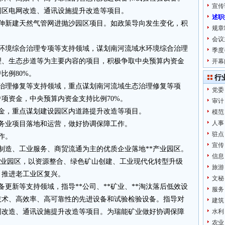
宣传
园区电网改造、通讯设施提升改造等项目。
述职
延伸新建天然气管网进抛沙园区项目。如政策导向发生变化，积
规章
会议
水环境综合治理专项等支持领域，谋划南河流域水环境综合治理
季度
理、生态步道等为主要内容的项目，积极争取中央预算内资金
开幕
比例80%。
行
态治理修复等支持领域，重点谋划南河流域生态治理修复等项
党委
项资金，中央预算内资金支持比例70%。
审计
金，重点谋划建设园区内道路提升改造等项目。
模范
人事
务业项目落地和运营，做好协调保障工作。
驻点
作。
宣传
制造、工业服务、商贸流通为主的优质企业落地**产业园区。
信息
*产业园区，以资源整合、绿色矿山创建、工业现代化转型升级
旅游
，推进老工业区复兴。
文秘
更新等支持领域，指导**公司、**矿业、**淘汰落后低效设
服务
技术、高效率、高可靠性的先进设备和试验检验设备。指导对
建筑
网改造、通讯设施提升改造等项目。为瑞能矿业做好协调保障
水利
农业