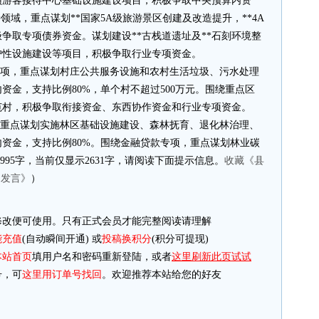
颂游客接待中心基础设施建设项目，积极争取中央预算内资
领域，重点谋划**国家5A级旅游景区创建及改造提升，**4A
争取专项债券资金。谋划建设**古栈道遗址及**石刻环境整
护性设施建设等项目，积极争取行业专项资金。
项，重点谋划村庄公共服务设施和农村生活垃圾、污水处理
资金，支持比例80%，单个村不超过500万元。围绕重点区
范村，积极争取衔接资金、东西协作资金和行业专项资金。
，重点谋划实施林区基础设施建设、森林抚育、退化林治理、
资金，支持比例80%。围绕金融贷款专项，重点谋划林业碳
995字，当前仅显示2631字，请阅读下面提示信息。
收藏《县
的发言》
）
改便可使用。只有正式会员才能完整阅读请理解
能充值
(自动瞬间开通) 或
投稿换积分
(积分可提现)
本站首页
填用户名和密码重新登陆，或者
这里刷新此页试试
，可
这里用订单号找回
。欢迎推荐本站给您的好友