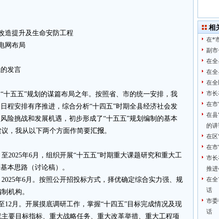
相
改造提升及生命安防工程
在*
电网布局
副市
在全
上的发言
在全
在全
市长
是“十五五”规划的谋篇布局之年。按照省、市的统一安排，我
在市
照日程安排有序推进，综合分析“十四五”时期全县经济社会发
在县
的风险挑战和发展机遇，初步形成了“十五五”规划编制的基本
的讲
建议，我从以下两个方面作简要
汇报
。
在区
在市
月至2025年6月，组织开展“十五五”时期重大课题研究和重大工
市长
划基本思路（讨论稿）。
推进
2025年6月。按照公开招投标方式，择优确定综合实力强、规
在全
话
编制机构。
市委
月至12月。开展摸底调研工作，掌握“十四五”目标完成情况及现
话
就主要目标指标、重大战略任务、重大改革举措、重大工程项