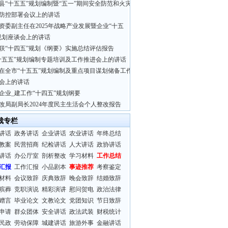
县“十五五”规划编制暨“五一”期间安全防范和火灾
防控部署会议上的讲话
资委副主任在2025年战略产业发展暨企业“十五
规划座谈会上的讲话
联“十四五”规划《纲要》实施总结评估报告
十五五”规划编制专题培训及工作推进会上的讲话
在全市“十五五”规划编制及重点项目谋划储备工作
会上的讲话
企业_建工作“十四五”规划纲要
改局副局长2024年度民主生活会个人整改报告
裁专栏
讲话
政务讲话
企业讲话
农业讲话
年终总结
教案
民营招商
纪检讲话
人大讲话
政协讲话
讲话
办公厅室
剖析整改
学习材料
工作总结
汇报
工作汇报
小品剧本
事迹推荐
考察鉴定
材料
会议致辞
庆典致辞
晚会致辞
结婚致辞
殡葬
竞职演说
精彩演讲
慰问贺电
政治法律
赠言
毕业论文
文教论文
党团知识
节日致辞
申请
群众团体
安全讲话
政法武装
财税统计
民政
劳动保障
城建讲话
旅游外事
金融讲话