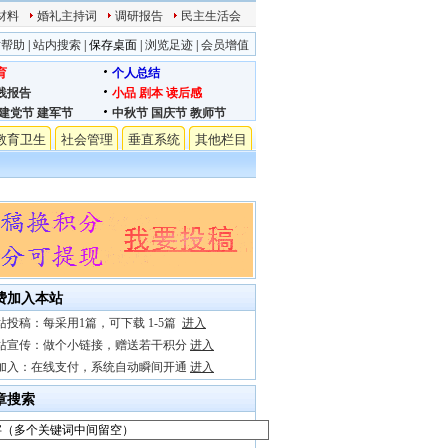
材料
婚礼主持词
调研报告
民主生活会
站帮助
|
站内搜索
|
保存桌面
|
浏览足迹
|
会员增值
育
个人总结
践报告
小品
剧本
读后感
建党节
建军节
中秋节
国庆节
教师节
教育卫生
社会管理
垂直系统
其他栏目
费加入本站
站投稿：每采用1篇，可下载 1-5篇
进入
站宣传：做个小链接，赠送若干积分
进入
加入：在线支付，系统自动瞬间开通
进入
章搜索