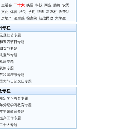
生活会
二十大
换届
科技
商业
贿赂
农民
文化
体育
法制
学期
稽查
新农村
收费站
房地产
读后感
检察院
统战民政
大学生
日专栏
元旦佳节专题
和五四节日专题
妇女节专题
儿童节专题
党建专题
双拥专题
节和国庆节专题
重大节日纪念日专题
政专栏
规定学习教育专题
24年党纪学习教育专题
23年主题教育专题
振兴工作专题
二十大专题