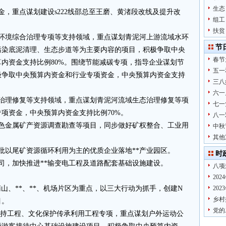
生态
金，重点谋划建设s222线邵总至王磨、黄渚段改线及提升改
组工
扶贫
水环境综合治理专项等支持领域，重点谋划青泥河上游流域水环
节
污染底泥清理、生态步道等为主要内容的项目，积极争取中央
春节
内资金支持比例80%。围绕节能减碳专项，指导企业谋划节
五一
极争取中央预算内资金和行业专项资金，中央预算内资金支持
三八
六一
态治理修复等支持领域，重点谋划青泥河流域生态治理修复等项
七一
项资金，中央预算内资金支持比例70%。
八一
有色金属矿产资源调查勘查等项目，同步做好矿权整合、工业用
中秋
其他
一批以尾矿资源循环利用为主的优质企业落地**产业园区。
时
司，加快推进**输变电工程及道路配套基础设施建设。
八项
20
，南山、**、**、机场片区为重点，以三大行动为抓手，创建N
20
乡村
目。
党的
支持工程、文化保护传承利用工程专项，重点谋划户外运动公