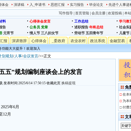
得体会
演讲稿
入_申请书
思想汇报
实习报告
毕业论文
先进个人事迹
写作指导
|
首页登陆
|
会员注册
|
欢迎投稿
|
本
材料
心得体会发言
工作总结
学习教
报告
公务员
党章
述职报告
年终总结
社会实
语
元宵节
情人节
三八妇女节
劳动节
五四青年节
儿童节
汇报
演讲致辞
心得体会
_委政府
农业农村
政法系统
金融贸易
务功能大大提升！欢迎加入
计划规划
/
人事
/
会议发言
/>>正文
五五”规划编制座谈会上的发言
载
发表时间:2025/6/14 17:50:15
收藏此页
换稿提现
免
□
在本
□
为本
025年6月
□
付费
至12月
文