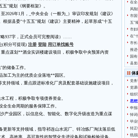
在全
五五”规划《纲要框架》。
风险
月至2026年1月，_中央全会（一般为_）审议印发规划《建议》
市国
。根据县委“十五五”规划《建议》主要精神，起草形成“十五
五”
市妇
在“
4.cn省略937字，正式会员可完整阅读）……
市长
分
(积分可提现)
注册
登陆
用订单找账号
推进
重点谋划**酒业实训楼建设项目，积极争取中央预算内资
国有
县发
地”的储备工作。
体
品加工为主的优质企业落地**园区。
党务
设施等支持领域，重点跟进标准化厂房及配套基础设施建设项目，
党课
组织
体化供水工程，积极争取专项债券资金。
思想
建设全生命周期的服务保障工作。
申报
抛沙产业园区，以信息化、智能化、数字化升级改造为重点谋
悼词
毕业
转正
设备更新等支持领域，指导祁连山水泥厂、锌冶炼厂淘汰落后低
统战
技术、高效率、高可靠性的智慧化先进设备和试验检验设备。