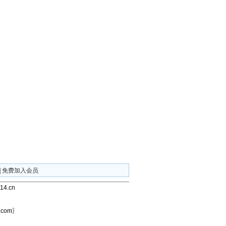
|
免费加入会员
4.cn
com〗