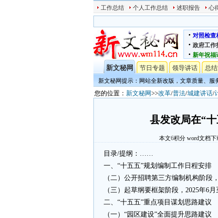
工作总结
个人工作总结
述职报告
心
对照检查
政府工作
新年祝福
新文秘网
节日专题
领导讲话
总结
新文秘网提示：网站全新改版，文章质量、服
您的位置：
新文秘网
>>
改革
/
普法
/
城建讲话
/
县发改局在“十
本文
6
积分
word文档下
目录/提纲：……
一、“十五五”规划编制工作日程安排
（二）公开招聘第三方编制机构阶段，2
（三）起草纲要框架阶段，2025年6月
二、“十五五”重点项目谋划思路建议
（一）“园区建设”全面提升思路建议