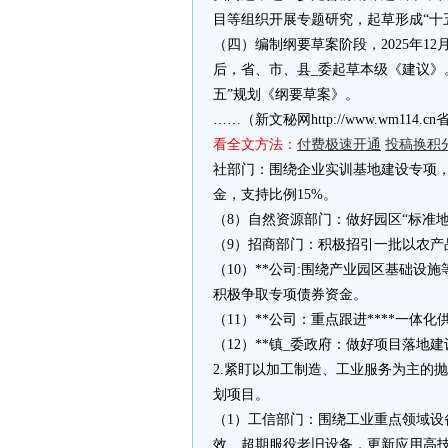
目等组织开展专题研究，起草形成“十
（四）编制纲要草案阶段，2025年12
后，省、市、县_委起草本级《建议》
五”规划《纲要草案》。
……（新文秘网http://www.wm11
看全文方法：
付费极速开通
投稿换积
社部门：围绕企业实训基地建设专项，
金，支持比例15%。
（8）自然资源部门：做好园区“标准
（9）招商部门：积极招引一批以农产
（10）**公司:围绕产业园区基础
积极争取专项债券资金。
（11）**公司：重点跟进****一
（12）**镇_委政府：做好项目落地
2.紧盯以加工制造、工业服务为主的
划项目。
（1）工信部门：围绕工业重点领域
效、超期服役老旧设备，更新应用高