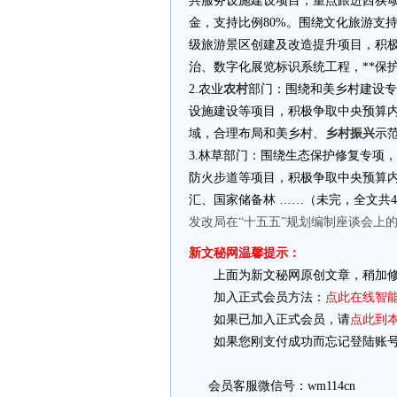
共服务设施建设项目，重点跟进西狭
金，支持比例80%。围绕文化旅游支持
级旅游景区创建及改造提升项目，积极
治、数字化展览标识系统工程，**保
2.农业
农村
部门：围绕和美乡村建设专
设施建设等项目，积极争取中央预算内
域，合理布局和美乡村、
乡村振兴
示
3.林草部门：围绕生态保护修复专项
防火步道等项目，积极争取中央预算内
汇、国家储备林 ……（未完，全文共4
发改局在“十五五”规划编制座谈会上
新文秘网温馨提示：
上面为新文秘网原创文章，稍加修
加入正式会员方法：
点此在线智
如果已加入正式会员，请
点此到
如果您刚支付成功而忘记登陆账号
会员客服微信号：wm114cn