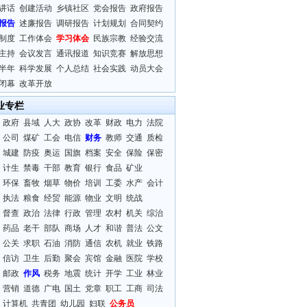
讲话
创建活动
乡镇社区
党会报告
政府报告
报告
述廉报告
调研报告
计划规划
合同契约
制度
工作体会
学习体会
民族宗教
经验交流
主持
会议发言
通讯报道
知识竞赛
解放思想
半年
科学发展
个人总结
社会实践
动员大会
闭幕
改革开放
业专栏
政府
县域
人大
政协
改革
财政
电力
法院
公司
煤矿
工会
电信
财务
教师
交通
质检
城建
防疫
奥运
国旗
档案
安全
保险
保密
计生
禁毒
干部
教育
银行
食品
矿业
环保
畜牧
烟草
物价
培训
工委
水产
会计
执法
粮食
经贸
能源
物业
文明
统战
督查
政治
法律
行政
管理
农村
机关
综治
药品
老干
部队
商场
人才
和谐
普法
公文
公关
求职
石油
消防
通信
农机
就业
铁路
信访
卫生
后勤
聚会
宾馆
金融
医院
学校
邮政
作风
税务
地震
统计
开学
工业
林业
营销
道德
广电
国土
党章
职工
工商
司法
计算机
共青团
幼儿园
妇联
公务员