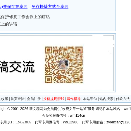
doc)并保存在桌面
另存快捷方式至桌面
化保护修复工作会议上的讲话
议上的讲话
入收藏
|
首页登陆
|
会员注册
|
投稿提现赚钱
|
写作指导
|
本站帮助
|
站内搜索
|
付款方法
ight © 2001-2026
新文秘网
为会员提供“收费文章一站通”服务
请记住本站域名：wm11
会员客服微信号：wm114cn
专用
QQ：524523809
代写专用微信号：W912986 代写专用邮箱：zyouxian@126.