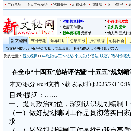
工作总结
个人工作总结
述职报告
心得体会
演讲稿
入_申请书
对照检查材料
心得体会发言
政府工作报告
公务员
党章
新年祝福语
元宵节
情人节
三八妇
新文秘网
节日专题
领导讲话
总结汇报
演讲致辞
心得体会
新文秘网提示：网站全新改版，文章质量、服务功能大大提升！欢迎加入
您的位置：
新文秘网
>>
年终总结
/
工作总结
/
个人总结
/
普法
/
城建讲话
/
计划规
在全市“十四五”总结评估暨“十五五”规划
本文
6
积分
word文档下载
发表时间:2025/7/3 10:19
目录/提纲：……
一、提高政治站位，深刻认识规划编制工
（一）做好规划编制工作是贯彻落实国家
求
（二）做好规划编制工作是推动我市高质