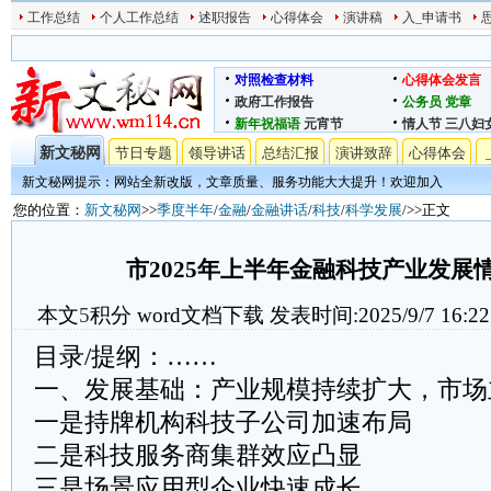
工作总结
个人工作总结
述职报告
心得体会
演讲稿
入_申请书
对照检查材料
心得体会发言
政府工作报告
公务员
党章
新年祝福语
元宵节
情人节
三八妇
新文秘网
节日专题
领导讲话
总结汇报
演讲致辞
心得体会
新文秘网提示：网站全新改版，文章质量、服务功能大大提升！欢迎加入
您的位置：
新文秘网
>>
季度半年
/
金融
/
金融讲话
/
科技
/
科学发展
/>>正文
市2025年上半年金融科技产业发展
本文
5
积分
word文档下载
发表时间:2025/9/7 16:22
目录/提纲：……
一、发展基础：产业规模持续扩大，市场
一是持牌机构科技子公司加速布局​​
二是科技服务商集群效应凸显​​
三是场景应用型企业快速成长​​