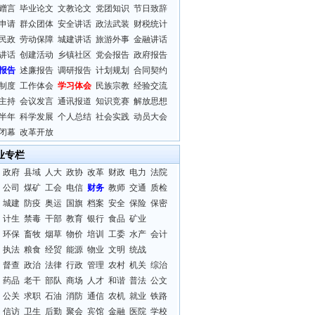
赠言
毕业论文
文教论文
党团知识
节日致辞
申请
群众团体
安全讲话
政法武装
财税统计
民政
劳动保障
城建讲话
旅游外事
金融讲话
讲话
创建活动
乡镇社区
党会报告
政府报告
报告
述廉报告
调研报告
计划规划
合同契约
制度
工作体会
学习体会
民族宗教
经验交流
主持
会议发言
通讯报道
知识竞赛
解放思想
半年
科学发展
个人总结
社会实践
动员大会
闭幕
改革开放
业专栏
政府
县域
人大
政协
改革
财政
电力
法院
公司
煤矿
工会
电信
财务
教师
交通
质检
城建
防疫
奥运
国旗
档案
安全
保险
保密
计生
禁毒
干部
教育
银行
食品
矿业
环保
畜牧
烟草
物价
培训
工委
水产
会计
执法
粮食
经贸
能源
物业
文明
统战
督查
政治
法律
行政
管理
农村
机关
综治
药品
老干
部队
商场
人才
和谐
普法
公文
公关
求职
石油
消防
通信
农机
就业
铁路
信访
卫生
后勤
聚会
宾馆
金融
医院
学校