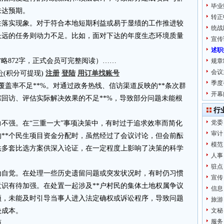
毕业
未达预期。
转正
性落实现象。对于符合本地短期利益或易于显绩的工作推进较
统战
长远的任务则动力不足。比如，面对下达的年度生态环境质量
宣传
述职
4.cn省略872字，正式会员可完整阅读）……
规章
会议
分
(积分可提现)
注册
登陆
用订单找账号
季度
覆盖率不足**%。对通过政务热线、信访渠道反映的**条次群
开幕
回访、评估实际解决效果的不足**%，导致部分问题未能根
行
党委
不强。在“三重一大”事项决策中，有时过于追求效率而简化
审计
的**个民生项目资金分配时，虽然经过了会议讨论，但会前酝
模范
供多套比选方案供深入论证，在一定程度上影响了决策的科学
人事
驻点
动自觉。在处理一些历史遗留问题或突发状况时，有时仍习惯
宣传
识有待加强。在处置一起涉及**户村民的集体土地权属争议
信息
预，未能及时引导当事人进入法定确权或诉讼程序，导致问题
旅游
决成本。
文秘
服务
面。