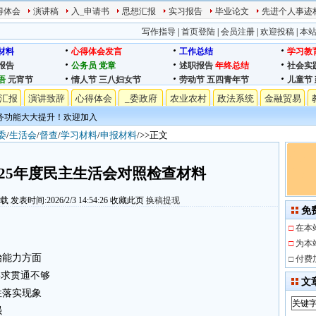
得体会
演讲稿
入_申请书
思想汇报
实习报告
毕业论文
先进个人事迹
写作指导
|
首页登陆
|
会员注册
|
欢迎投稿
|
本
材料
心得体会发言
工作总结
学习教
报告
公务员
党章
述职报告
年终总结
社会实
语
元宵节
情人节
三八妇女节
劳动节
五四青年节
儿童节
汇报
演讲致辞
心得体会
_委政府
农业农村
政法系统
金融贸易
务功能大大提升！欢迎加入
委
/
生活会
/
督查
/
学习材料
/
申报材料
/>>正文
025年度民主生活会对照检查材料
下载
发表时间:2026/2/3 14:54:26
收藏此页
换稿提现
免
□
在本
□
为本
治能力方面
□
付费
要求贯通不够
文
性落实现象
强