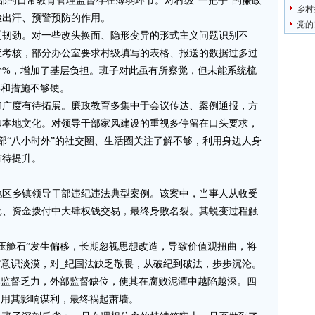
部的日常教育管理监督存在薄弱环节。对村级“一把手”的廉政
乡村
脸出汗、预警预防的作用。
党的
乏韧劲。对一些改头换面、隐形变异的形式主义问题识别不
查考核，部分办公室要求村级填写的表格、报送的数据过多过
*%，增加了基层负担。班子对此虽有所察觉，但未能系统梳
心和措施不够硬。
和广度有待拓展。廉政教育多集中于会议传达、案例通报，方
和本地文化。对领导干部家风建设的重视多停留在口头要求，
部“八小时外”的社交圈、生活圈关注了解不够，利用身边人身
有待提升。
地区乡镇领导干部违纪违法典型案例。该案中，当事人从收受
批、资金拨付中大肆权钱交易，最终身败名裂。其蜕变过程触
压舱石”发生偏移，长期忽视思想改造，导致价值观扭曲，将
”意识淡漠，对_纪国法缺乏敬畏，从破纪到破法，步步沉沦。
部监督乏力，外部监督缺位，使其在腐败泥潭中越陷越深。四
利用其影响谋利，最终祸起萧墙。