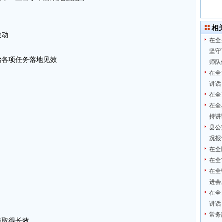
相
被动
在全
坚守
治各项任务落地见效
师队
在全
讲话
在全
在全
持讲
县公
况报
在全
在全
在全
进会
在全
讲话
常务
作取得长效