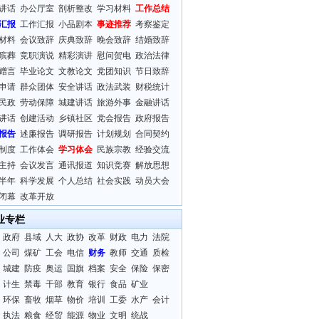
讲话
办公厅室
剖析整改
学习材料
工作总结
汇报
工作汇报
小品剧本
事迹推荐
考察鉴定
材料
会议致辞
庆典致辞
晚会致辞
结婚致辞
殡葬
竞职演说
精彩演讲
慰问贺电
政治法律
赠言
毕业论文
文教论文
党团知识
节日致辞
申请
群众团体
安全讲话
政法武装
财税统计
民政
劳动保障
城建讲话
旅游外事
金融讲话
讲话
创建活动
乡镇社区
党会报告
政府报告
报告
述廉报告
调研报告
计划规划
合同契约
制度
工作体会
学习体会
民族宗教
经验交流
主持
会议发言
通讯报道
知识竞赛
解放思想
半年
科学发展
个人总结
社会实践
动员大会
闭幕
改革开放
业专栏
政府
县域
人大
政协
改革
财政
电力
法院
公司
煤矿
工会
电信
财务
教师
交通
质检
城建
防疫
奥运
国旗
档案
安全
保险
保密
计生
禁毒
干部
教育
银行
食品
矿业
环保
畜牧
烟草
物价
培训
工委
水产
会计
执法
粮食
经贸
能源
物业
文明
统战