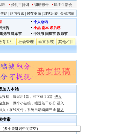
材料
婚礼主持词
调研报告
民主生活会
站帮助
|
站内搜索
|
保存桌面
|
浏览足迹
|
会员增值
育
个人总结
践报告
小品
剧本
读后感
建党节
建军节
中秋节
国庆节
教师节
教育卫生
社会管理
垂直系统
其他栏目
费加入本站
站投稿：每采用1篇，可下载 1-5篇
进入
站宣传：做个小链接，赠送若干积分
进入
加入：在线支付，系统自动瞬间开通
进入
章搜索