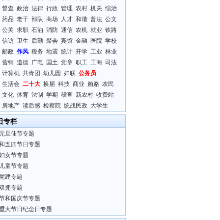
督查
政治
法律
行政
管理
农村
机关
综治
药品
老干
部队
商场
人才
和谐
普法
公文
公关
求职
石油
消防
通信
农机
就业
铁路
信访
卫生
后勤
聚会
宾馆
金融
医院
学校
邮政
作风
税务
地震
统计
开学
工业
林业
营销
道德
广电
国土
党章
职工
工商
司法
计算机
共青团
幼儿园
妇联
公务员
生活会
二十大
换届
科技
商业
贿赂
农民
文化
体育
法制
学期
稽查
新农村
收费站
房地产
读后感
检察院
统战民政
大学生
日专栏
元旦佳节专题
和五四节日专题
妇女节专题
儿童节专题
党建专题
双拥专题
节和国庆节专题
重大节日纪念日专题