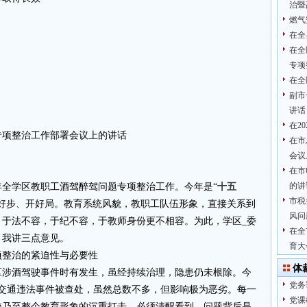
治暨
燃气
在全
在全
专项
在全
副市
讲话
在2
题专项整治工作部署会议上的讲话
在市
会议
在市
的讲
6年全学区教职工酒驾醉驾问题专项整治工作。今年是“
十五
市税
起好步、开好局。教育系统风貌，教职工队伍形象，直接关系到
风问
，于法不容，于纪不容，于教师身份更不相容。为此，学区_委
在全
，我讲三点意见。
育大
项整治的紧迫性与必要性
体
区涉酒驾驶事件时有发生，虽经持续治理，隐患仍未根除。今
党务
酒交通违法事件被查处，虽然总数不多，但影响极为恶劣。每一
党课
校乃至整个教育形象的沉重打击。必须清醒看到，问题背后是