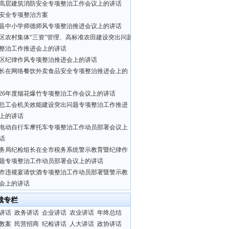
高层建筑消防安全专项整治工作会议上的讲话
安全专项整治方案
县中小学师德师风专项整治推进会议上的讲话
区农村集体“三资”管理、高标准农田建设突出问题
整治工作推进会上的讲话
区纪律作风专项整治推进会上的讲话
长在网络餐饮外卖食品安全专项整治推进会上的
026年度烟花爆竹专项整治工作会议上的讲话
总工会机关效能建设突出问题专项整治工作推进
上的讲话
电动自行车摩托车专项整治工作动员部署会议上
话
务局纪检组长在全市税务系统警示教育暨纪律作
题专项整治工作动员部署会议上的讲话
市违规宴请饮酒专项整治工作动员部署暨警示教
会上的讲话
裁专栏
讲话
政务讲话
企业讲话
农业讲话
年终总结
教案
民营招商
纪检讲话
人大讲话
政协讲话