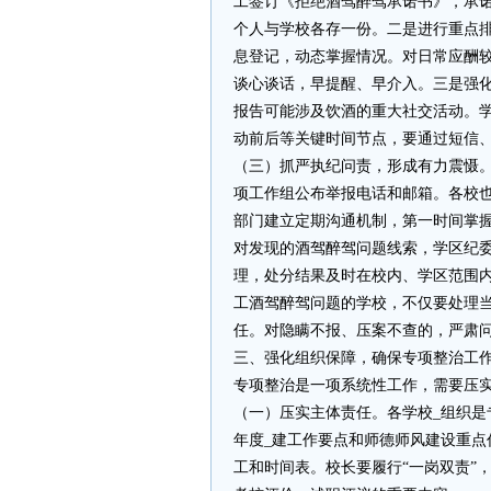
工签订《拒绝酒驾醉驾承诺书》，承
个人与学校各存一份。二是进行重点
息登记，动态掌握情况。对日常应酬
谈心谈话，早提醒、早介入。三是强化
报告可能涉及饮酒的重大社交活动。
动前后等关键时间节点，要通过短信
（三）抓严执纪问责，形成有力震慑
项工作组公布举报电话和邮箱。各校
部门建立定期沟通机制，第一时间掌
对发现的酒驾醉驾问题线索，学区纪
理，处分结果及时在校内、学区范围内
工酒驾醉驾问题的学校，不仅要处理
任。对隐瞒不报、压案不查的，严肃
三、强化组织保障，确保专项整治工
专项整治是一项系统性工作，需要压
（一）压实主体责任。各学校_组织
年度_建工作要点和师德师风建设重
工和时间表。校长要履行“一岗双责”