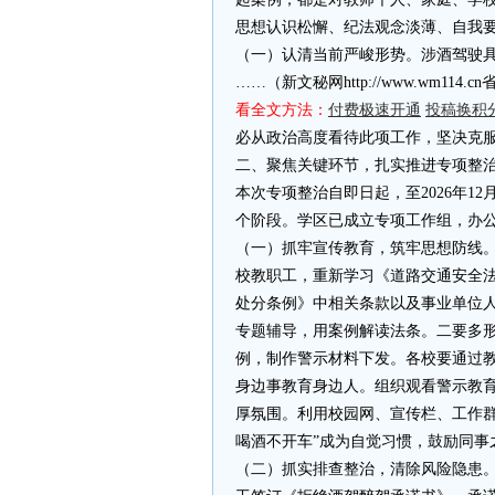
思想认识松懈、纪法观念淡薄、自我
（一）认清当前严峻形势。涉酒驾驶
……（新文秘网http://www.wm11
看全文方法：
付费极速开通
投稿换积
必从政治高度看待此项工作，坚决克服
二、聚焦关键环节，扎实推进专项整
本次专项整治自即日起，至2026年1
个阶段。学区已成立专项工作组，办
（一）抓牢宣传教育，筑牢思想防线
校教职工，重新学习《道路交通安全
处分条例》中相关条款以及事业单位
专题辅导，用案例解读法条。二要多
例，制作警示材料下发。各校要通过
身边事教育身边人。组织观看警示教
厚氛围。利用校园网、宣传栏、工作群
喝酒不开车”成为自觉习惯，鼓励同事
（二）抓实排查整治，清除风险隐患