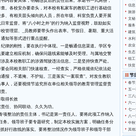
诺书内容要具体，明确违反后的责任后果。承诺书一式两份，
信息
排查。各校安办要牵头，对本校有私家车的教职工进行基础信
旅游
较多、有相关苗头倾向的人员，所在年级、科室负责人要开展
文秘
日常监督。将“八小时之外”的行为纳入监督视野，鼓励如实
服务
学校管理层、_员教师要带头作出表率。节假日、暑期、重大活
建筑
、通知等形式进行重点提醒。
水利
农业
。纪律的刚性，要在执行中体现。一是畅通信息渠道。学区专
生态
也要建立相应机制，确保问题线索能够及时受理。与属地交警
组工
握涉及本校教职工的涉酒驾驶违法信息。二是坚持快查严处。
扶贫
委要会同相关部门快速核查。一经查实，严格依规依纪依法处
节
通报，不遮掩、不护短。三是落实“一案双查”。对发生教职
春节
当事人，还要视情节追究所在单位相关领导的教育管理监督责
五一
问责。
三八
作取得长效
六一
实责任、协同联动、久久为功。
七一
是专项整治的责任主体，书记是第一责任人。要将此项工作纳入
八一
点任务。领导班子要专题研究，制定本校实施方案，明确任务分
中秋
，抓好行政线的落实。要将整治情况作为领导班子和领导干部
其他