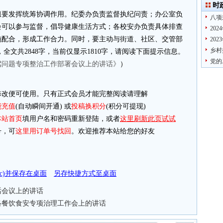
时
组要发挥统筹协调作用。纪委办负责监督执纪问责；办公室负
八项
会可以参与监督，倡导健康生活方式；各校安办负责具体排查
20
施配合，形成工作合力。同时，要主动与街道、社区、交管部
20
乡村
全文共2848字，当前仅显示1810字，请阅读下面提示信息。
党的
醉驾问题专项整治工作部署会议上的讲话》
）
改便可使用。只有正式会员才能完整阅读请理解
能充值
(自动瞬间开通) 或
投稿换积分
(积分可提现)
本站首页
填用户名和密码重新登陆，或者
这里刷新此页试试
，可
这里用订单号找回
。欢迎推荐本站给您的好友
doc)并保存在桌面
另存快捷方式至桌面
话会议上的讲话
网络餐饮食安专项治理工作会上的讲话