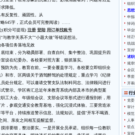
组织
要求降低。
思想
具有反复性、顽固性。从
申报
4.cn省略645字，正式会员可完整阅读）……
悼词
分
(积分可提现)
注册
登陆
用订单找账号
毕业
转正
“与教学关系不大”“小题大做”等错误想法。
统战
治各项任务落地见效
宣传
2月底结束，分为
动员
部署、自查自纠、集中整治、巩固提升四
述职
公室设在纪委办。各校要对照方案，狠抓落实。
规章
。预防为先，教育在前。一要全覆盖学习。各校要立即组织全
会议
法》和市、区两级关于酒驾醉驾的处理规定，重点学习《纪律
季度
人员处分规定。可以邀请交警支队法制科同志、法律顾问进行
开幕
形式警示。学区将汇总近年来教育系统内部及本市的典型案
行
教职工大会、年级组会议、支部会议等形式进行通报剖析，用
党委
育片，参观交通安全教育基地，强化沉浸式体验。三要营造浓
审计
等平台，持续推送警示信息、法规知识。提倡“开车不喝酒、
模范
之间、亲友之间相互提醒监督。
人事
驻点
。摸排要细，整治要实。一是开展全员承诺。组织每一位教职
宣传