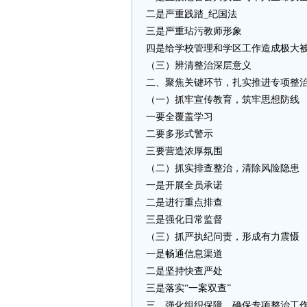
二是严重践踏_纪国法
三是严重玷污教师形象
四是给学校管理和学区工作造成极大
（三）辨清整治深层意义
二、聚焦关键环节，扎实推进专项整
（一）抓牢宣传教育，筑牢思想防线
一要全覆盖学习
二要多形式警示
三要营造浓厚氛围
（二）抓实排查整治，清除风险隐患
一是开展全员承诺
二是进行重点排查
三是强化日常监督
（三）抓严执纪问责，形成有力震慑
一是畅通信息渠道
二是坚持快查严处
三是落实“一案双查”
三、强化组织保障，确保专项整治工