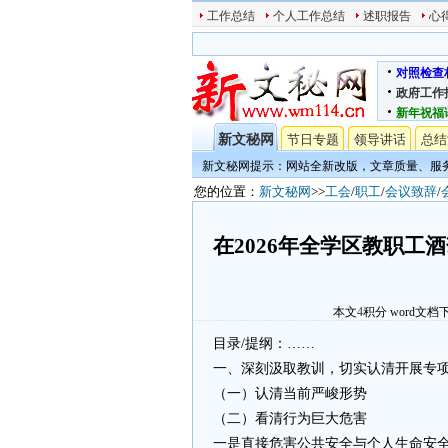
工作总结
个人工作总结
述职报告
心
对照检查
政府工作
新年祝福
新文秘网
节日专题
领导讲话
总结
新文秘网提示：网站全新改版，文章质量、服
您的位置：
新文秘网
>>
工会
/
职工
/
会议致辞
/
在2026年全学区教职
本文
4
积分
word文档
目录/提纲：……
一、深刻汲取教训，切实认清开展专
（一）认清当前严峻形势
（二）看清行为巨大危害
一是直接危害公共安全与个人生命安