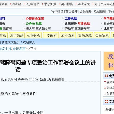
得体会
演讲稿
入_申请书
思想汇报
实习报告
毕业论文
先进个人事迹
写作指导
|
首页登陆
|
会员注册
|
欢迎投稿
|
本
材料
心得体会发言
工作总结
学习教
报告
公务员
党章
述职报告
年终总结
社会实
语
元宵节
情人节
三八妇女节
劳动节
五四青年节
儿童节
汇报
演讲致辞
心得体会
_委政府
农业农村
政法系统
金融贸易
务功能大大提升！欢迎加入
会议主持
/
会议发言
/>>正文
工酒驾醉驾问题专项整治工作部署会议上的讲
话
免
下载
发表时间:2026/6/2 7:16:32
收藏此页
换稿提现
□
在本
□
为本
□
付费
项整治的紧迫性与必要性
文
全，一旦出事，后果无法挽回