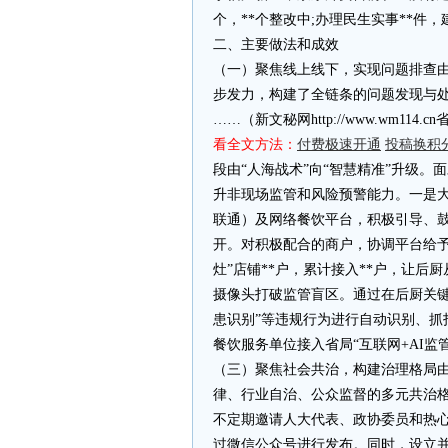
个，**个整改中;办理民生实事**件，
二、主要做法和成效
（一）聚焦线上线下，实现问题排查由“
步发力，构建了全链条的问题发现与
……（新文秘网http://www.wm11
看全文方法：
付费极速开通
投稿换积
段由“人海战术”向“智慧精准”升级
升非现场监管和风险预警能力。一是大
联通）及网络餐饮平台，积极引导、
开。对积极配合的商户，协调平台给予
灶”店铺**户，累计接入**户，让后厨
摄像头打破监管盲区。通过在后厨关键
患识别”等违规行为进行自动识别、抓
餐饮服务单位接入省局“互联网+AI监
（三）聚焦社会共治，构建治理格局由
律、行业自治、公众监督的多元共治格
不定期邀请人大代表、政协委员和热
过微信公众号进行发布。同时，设立并