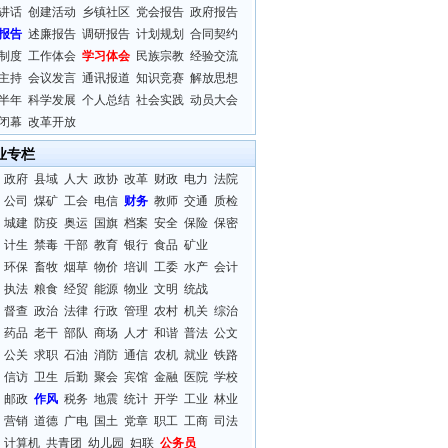
讲话
创建活动
乡镇社区
党会报告
政府报告
报告
述廉报告
调研报告
计划规划
合同契约
制度
工作体会
学习体会
民族宗教
经验交流
主持
会议发言
通讯报道
知识竞赛
解放思想
半年
科学发展
个人总结
社会实践
动员大会
闭幕
改革开放
业专栏
政府
县域
人大
政协
改革
财政
电力
法院
公司
煤矿
工会
电信
财务
教师
交通
质检
城建
防疫
奥运
国旗
档案
安全
保险
保密
计生
禁毒
干部
教育
银行
食品
矿业
环保
畜牧
烟草
物价
培训
工委
水产
会计
执法
粮食
经贸
能源
物业
文明
统战
督查
政治
法律
行政
管理
农村
机关
综治
药品
老干
部队
商场
人才
和谐
普法
公文
公关
求职
石油
消防
通信
农机
就业
铁路
信访
卫生
后勤
聚会
宾馆
金融
医院
学校
邮政
作风
税务
地震
统计
开学
工业
林业
营销
道德
广电
国土
党章
职工
工商
司法
计算机
共青团
幼儿园
妇联
公务员