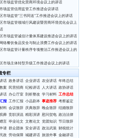
区市场监管优化营商环境会议上的讲话
市场监管信用监管工作推进会议讲话
区市场监管“三书同送”工作推进会议上的讲话
区市场监管领域行风建设暨营商环境优化会议上
话
区市场监管诚信计量体系建设推进会议上的讲话
网络餐饮食品安全与制止浪费工作会议上的讲话
区市场监管计量秩序专项整治工作推进会议上的
区市场主体转型升级工作推进会议上的讲话
裁专栏
讲话
政务讲话
企业讲话
农业讲话
年终总结
教案
民营招商
纪检讲话
人大讲话
政协讲话
讲话
办公厅室
剖析整改
学习材料
工作总结
汇报
工作汇报
小品剧本
事迹推荐
考察鉴定
材料
会议致辞
庆典致辞
晚会致辞
结婚致辞
殡葬
竞职演说
精彩演讲
慰问贺电
政治法律
赠言
毕业论文
文教论文
党团知识
节日致辞
申请
群众团体
安全讲话
政法武装
财税统计
民政
劳动保障
城建讲话
旅游外事
金融讲话