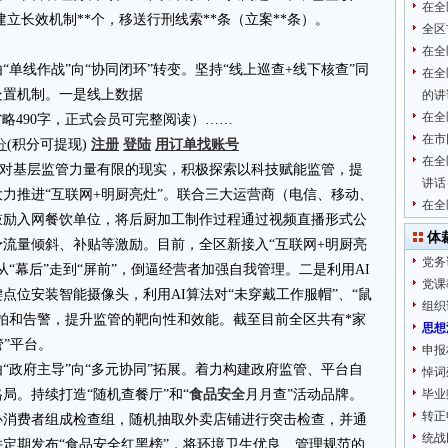
在全
建立长效机制**个，移送行刑线索**条（立案**条）。
全区
在全
单线作战”向“协同闭环”转变。坚持“线上巡查+线下核查”同
在全
处置机制。一是线上数据
的讲
在全
4.cn省略490字，正式会员可完整阅读）……
在市
分
(积分可提现)
注册
登陆
用订单找账号
在全
。面对基层监管力量有限的现实，积极探索以科技赋能监管，提
讲话
力推进“互联网+明厨亮灶”。联合三大运营商（电信、移动、
在全
鼓励入网餐饮单位，将后厨加工制作过程通过视频直播形式公
体
流量倾斜、补贴等激励。目前，全区新接入“互联网+明厨亮
党务
从“幕后”走到“屏前”，倒逼经营者加强自我管理。二是利用AI
党课
点位安装智能摄像头，利用AI算法对“未穿戴工作服帽”、“鼠
组织
拍和告警，提升监管的靶向性和效能。截至目前全区共有*家
思想
管”平台。
申报
“政府主导”向“多元协同”拓展。着力构建政府监管、平台自
悼词
局。持续打造“随机查餐厅”和“
食品安全
月月查”活动品牌。
毕业
转正
心消费者组成检查组，随机抽取外卖店铺进行突击检查，并通
统战
定期发布“食品安全红黑榜”，将环境卫生优良、管理规范的