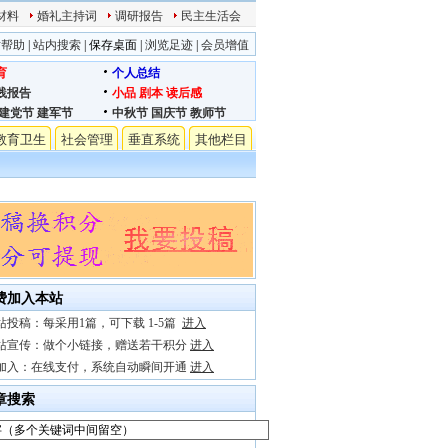
材料
婚礼主持词
调研报告
民主生活会
站帮助
|
站内搜索
|
保存桌面
|
浏览足迹
|
会员增值
育
个人总结
践报告
小品
剧本
读后感
建党节
建军节
中秋节
国庆节
教师节
教育卫生
社会管理
垂直系统
其他栏目
费加入本站
站投稿：每采用1篇，可下载 1-5篇
进入
站宣传：做个小链接，赠送若干积分
进入
加入：在线支付，系统自动瞬间开通
进入
章搜索