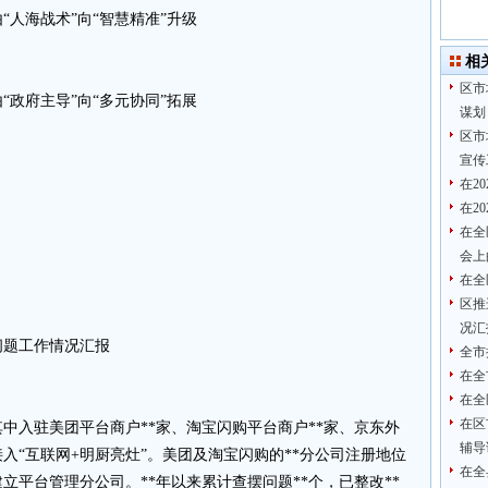
人海战术”向“智慧精准”升级
相
区市
政府主导”向“多元协同”拓展
谋划
区市
宣传
在2
在2
在全
会上
在全
区推
况汇
问题工作情况汇报
全市
在全
在全
在区
其中入驻美团平台商户**家、淘宝闪购平台商户**家、京东外
辅导
接入“互联网+明厨亮灶”。美团及淘宝闪购的**分公司注册地位
在全
立平台管理分公司。**年以来累计查摆问题**个，已整改**