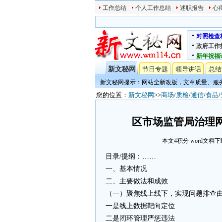
工作总结
个人工作总结
述职报告
心
对照检查
政府工作
新年祝福
新文秘网
节日专题
领导讲话
总结
新文秘网提示：网站全新改版，文章质量、服
您的位置：
新文秘网
>>
商场
/
质检
/
通信
/
食品
/
区市场监管局治理
本文
4
积分
word文档下
目录/提纲：……
一、基本情况
二、主要做法和成效
（一）聚焦线上线下，实现问题排查由“
一是线上数据靶向定位
二是闭环管理严惩违法