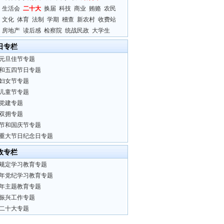
生活会
二十大
换届
科技
商业
贿赂
农民
文化
体育
法制
学期
稽查
新农村
收费站
房地产
读后感
检察院
统战民政
大学生
日专栏
元旦佳节专题
和五四节日专题
妇女节专题
儿童节专题
党建专题
双拥专题
节和国庆节专题
重大节日纪念日专题
政专栏
规定学习教育专题
24年党纪学习教育专题
23年主题教育专题
振兴工作专题
二十大专题