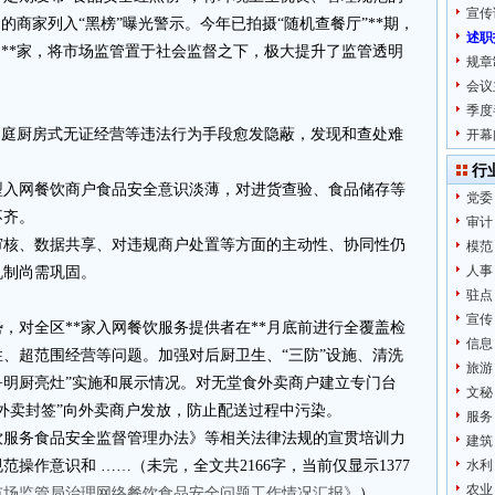
宣传
的商家列入“黑榜”曝光警示。今年已拍摄“随机查餐厅”**期，
述职
户**家，将市场监管置于社会监督之下，极大提升了监管透明
规章
会议
季度
家庭厨房式无证经营等违法行为手段愈发隐蔽，发现和查处难
开幕
行
型入网餐饮商户食品安全意识淡薄，对进货查验、食品储存等
党委
不齐。
审计
审核、数据共享、对违规商户处置等方面的主动性、协同性仍
模范
人事
机制尚需巩固。
驻点
宣传
，对全区**家入网餐饮服务提供者在**月底前进行全覆盖检
信息
、超范围经营等问题。加强对后厨卫生、“三防”设施、清洗
旅游
+明厨亮灶”实施和展示情况。对无堂食外卖商户建立专门台
文秘
“外卖封签”向外卖商户发放，防止配送过程中污染。
服务
饮服务食品安全监督管理办法》等相关法律法规的宣贯培训力
建筑
操作意识和 ……（未完，全文共2166字，当前仅显示1377
水利
农业
市场监管局治理网络餐饮食品安全问题工作情况汇报》
）