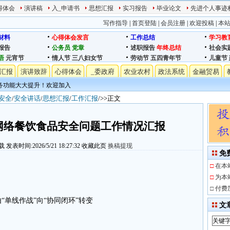
得体会
演讲稿
入_申请书
思想汇报
实习报告
毕业论文
先进个人事迹
写作指导
|
首页登陆
|
会员注册
|
欢迎投稿
|
本
材料
心得体会发言
工作总结
学习教
报告
公务员
党章
述职报告
年终总结
社会实
语
元宵节
情人节
三八妇女节
劳动节
五四青年节
儿童节
汇报
演讲致辞
心得体会
_委政府
农业农村
政法系统
金融贸易
务功能大大提升！欢迎加入
安全
/
安全讲话
/
思想汇报
/
工作汇报
/>>正文
网络餐饮食品安全问题工作情况汇报
载
发表时间:2026/5/21 18:27:32
收藏此页
换稿提现
免
□
在本
□
为本
□
付费
单线作战”向“协同闭环”转变
文