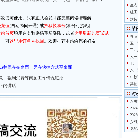
生态
组工
改便可使用。只有正式会员才能完整阅读请理解
扶贫
能充值
(自动瞬间开通) 或
投稿换积分
(积分可提现)
节
本站首页
填用户名和密码重新登陆，或者
这里刷新此页试试
春节
，可
这里用订单号找回
。欢迎推荐本站给您的好友
五一
三八
六一
七一
doc)并保存在桌面
另存快捷方式至桌面
八一
中秋
象、强制消费等问题工作情况汇报
其他
班上的讲话
时
八项
20
20
乡村
党的