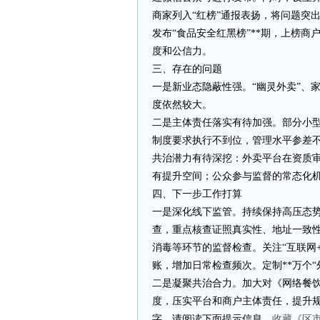
商家列入“红榜”通报表扬，将问题突出
发布“食品安全红黑榜”**期，上榜商
度和公信力。
三、存在的问题
一是新业态隐蔽性强。“幽灵外卖”、
度依然较大。
二是主体责任落实有待加强。部分小
制度要求执行不到位，管理水平参差
共治潜力有待深挖：外卖平台在资质
有提升空间；公众参与监督的常态化
四、下一步工作打算
一是深化线下监管。持续保持高压态势
查，重点核查证照真实性、地址一致性
消毒等环节的监督检查。关注“互联网
账，增加日常检查频次。定制**万个
二是凝聚共治合力。加大对《网络餐
度，压实平台和商户主体责任，提升规范
字，请阅读下面提示信息。
收藏《区