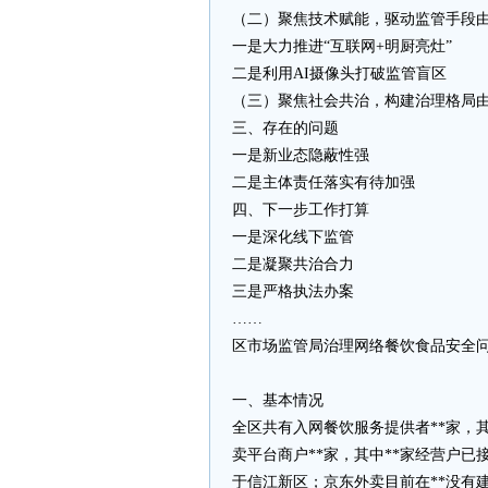
（二）聚焦技术赋能，驱动监管手段由“
一是大力推进“互联网+明厨亮灶”
二是利用AI摄像头打破监管盲区
（三）聚焦社会共治，构建治理格局由“
三、存在的问题
一是新业态隐蔽性强
二是主体责任落实有待加强
四、下一步工作打算
一是深化线下监管
二是凝聚共治合力
三是严格执法办案
……
区市场监管局治理网络餐饮食品安全
一、基本情况
全区共有入网餐饮服务提供者**家，
卖平台商户**家，其中**家经营户已
于信江新区；京东外卖目前在**没有建