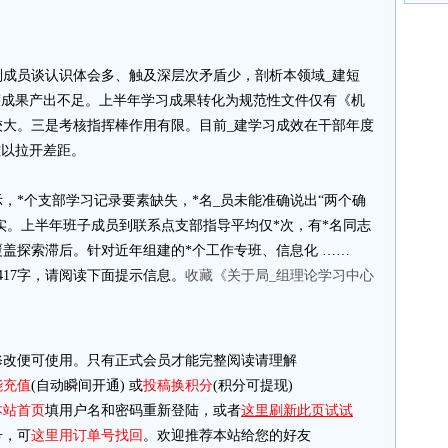
别成员谈认识体会多、触及深层次矛盾少，剖析本领域_建短
度成果产出不足。上半年学习成果转化为规范性文件仅有《机
较大。三是考核指挥棒作用有限。目前_建学习成效在干部年度
难以拉开差距。
，*个支部学习记录要素缺失，*名_员未能准确说出“两个确
不实。上半年班子成员到联系点支部指导平均仅*次，有*名同志
覆盖探索滞后。针对近年组建的*个工作专班、信息化 ……
417字，请阅读下面提示信息。
收藏《关于局_组理论学习中心
改便可使用。只有正式会员才能完整阅读请理解
能充值
(自动瞬间开通) 或
投稿换积分
(积分可提现)
本站首页
填用户名和密码重新登陆，或者
这里刷新此页试试
，可
这里用订单号找回
。欢迎推荐本站给您的好友