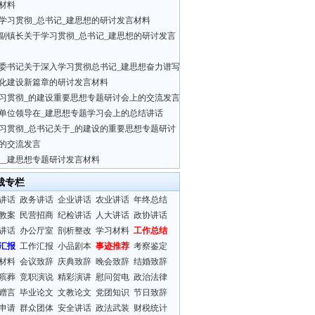
材料
学习贯彻_总书记_建思想的研讨发言材料
副镇长关于学习贯彻_总书记_建思想的研讨发言
市委书记关于深入学习贯彻总书记_建思想奋力谱写
化建设新篇章的研讨发言材料
习贯彻_的建设重要思想专题研讨会上的交流发言
单位领导在_建思想专题学习会上的总结讲话
习贯彻_总书记关于_的建设的重要思想专题研讨
的交流发言
__建思想专题研讨发言材料
裁专栏
讲话
政务讲话
企业讲话
农业讲话
年终总结
教案
民营招商
纪检讲话
人大讲话
政协讲话
讲话
办公厅室
剖析整改
学习材料
工作总结
汇报
工作汇报
小品剧本
事迹推荐
考察鉴定
材料
会议致辞
庆典致辞
晚会致辞
结婚致辞
殡葬
竞职演说
精彩演讲
慰问贺电
政治法律
赠言
毕业论文
文教论文
党团知识
节日致辞
申请
群众团体
安全讲话
政法武装
财税统计