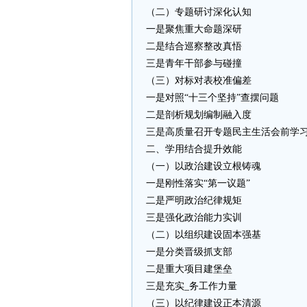
（二）专题研讨深化认知
一是聚焦重大命题深研
二是结合巡察整改真悟
三是青年干部参与碰撞
（三）对标对表校准偏差
一是对照“十三个坚持”查摆问题
二是剖析规划编制融入度
三是高质量召开专题民主生活会前学
二、学用结合提升效能
（一）以政治建设立根铸魂
一是刚性落实“第一议题”
二是严明政治纪律规矩
三是强化政治能力实训
（二）以组织建设固本强基
一是分类晋级抓支部
二是重大项目建堡垒
三是充实_务工作力量
（三）以纪律建设正本清源