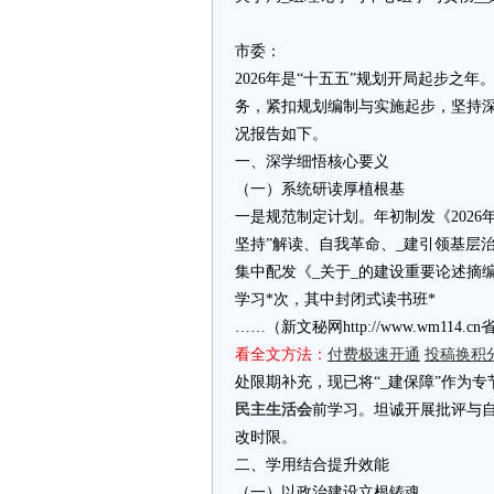
市委：
2026年是“十五五”规划开局起步之
务，紧扣规划编制与实施起步，坚持
况报告如下。
一、深学细悟核心要义
（一）系统研读厚植根基
一是规范制定计划。年初制发《2026
坚持”解读、自我革命、_建引领基层
集中配发《_关于_的建设重要论述摘编
学习*次，其中封闭式读书班*
……（新文秘网http://www.wm11
看全文方法：
付费极速开通
投稿换积
处限期补充，现已将“_建保障”作为
民主生活会
前学习。坦诚开展批评与自
改时限。
二、学用结合提升效能
（一）以政治建设立根铸魂