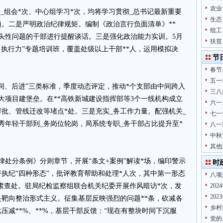
农业
_组会*次、中心组学习*次，均将学习贯彻_总书记最新重要
生态
项。二是严明政治纪律规矩。编制《政治言行负面清单》**
组工
头性问题的干部进行提醒谈话。三是强化政治能力实训。5月
扶贫
、执行力”专题培训班，覆盖处级以上干部**人，运用模拟决
节
春节
五一
间、后进”三类标准，季度动态评定，推动*个支部由中间跨入
三八
大项目建堡垒。在**高铁新城建设指挥部等3个一线机构成立
六一
审批、管线迁改等堵点*处。三是充实_务工作力量。配强机关_
七一
秀年轻干部到_务岗位轮岗，局系统专职_务干部占比提升至*
八一
中秋
其他
律处分条例》分则章节，开展“条文+案例”解读*场，编印警示
时
督执纪“四种形态”，批评教育帮助和处理*人次，其中第一形态
八项
严肃查处。驻局纪检监察组联合机关纪委开展作风暗访*次，发
20
20
是靶向整治形式主义。征集基层反映强烈的问题**条，砍减各
乡村
压减**%、**%，基层干部反馈：“现在有整块时间下沉服
党的