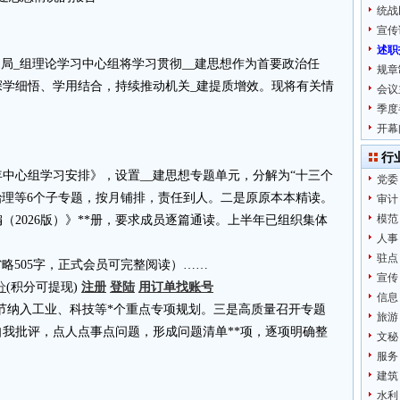
统战
宣传
述职
年。局_组理论学习中心组将学习贯彻__建思想作为首要政治任
规章
深学细悟、学用结合，持续推动机关_建提质增效。现将有关情
会议
季度
开幕
行
年中心组学习安排》，设置__建思想专题单元，分解为“十三个
党委
治理等6个子专题，按月铺排，责任到人。二是原原本本精读。
审计
模范
（2026版）》**册，要求成员逐篇通读。上半年已组织集体
人事
驻点
4.cn省略505字，正式会员可完整阅读）……
宣传
分
(积分可提现)
注册
登陆
用订单找账号
信息
专节纳入工业、科技等*个重点专项规划。三是高质量召开专题
旅游
我批评，点人点事点问题，形成问题清单**项，逐项明确整
文秘
服务
建筑
水利