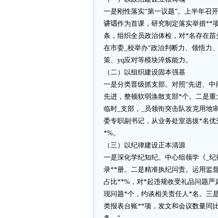
一是刚性落实“第一议题”。上半年召开
讲话
作为首课，研究制定落实举措**
条，组织全员政治体检，对*名存在苗
在市委_校举办“政治判断力、领悟力
策、yq应对等模块淬炼能力。
（二）以组织建设固本强基
一是分类晋级抓支部。对照“先进、中
先进，整顿软弱涣散支部*个。二是重
临时_支部，_员领衔突击队攻克用地
委专职副书记，从业务处室选拔*名优
*%。
（三）以纪律建设正本清源
一是深化学纪知纪。中心组领学《_纪
录**册。二是精准执纪问责。运用监
占比**%，对*起违规收受礼品问题
现问题*个，约谈相关责任人*名。三
类报表台账**项，发文和会议数量同比