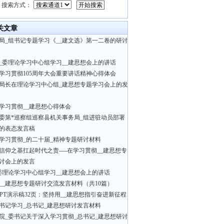
搜索方式：
关文章
局_组书记专题学习《__建文选》第一二卷的研讨
_委理论学习中心组学习__建思想会上的讲话
学习贯彻105周年大会重要讲话精神心得体会
局长在理论学习中心组_建思想专题学习会上的发
学习贯彻__建思想心得体会
委第*巡察组巡察县机关事务局_组进驻动员部署
的表态发言稿
学习贯彻_的二十届_精神专题研讨材料
信仰之基扛起时代之责----在学习贯彻__建思想专
讨会上的发言
委理论学习中心组学习__建思想会上的讲话
__建思想专题研讨交流发言材料（共10篇）
PPT演示稿32页：坚持用__建思想指引奋进新征程
书记学习_总书记_建思想研讨发言材料
院_委书记关于深入学习贯彻_总书记_建思想研讨