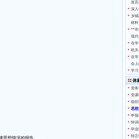
发言
深入
乡镇
材料
**
现代
在学
机关
在学
会上
学习
体
党务
党课
组织
思想
申报
悼词
毕业
转正
_建思想情况的报告