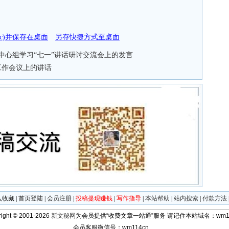
doc)并保存在桌面
另存快捷方式至桌面
中心组学习“七一”讲话研讨交流会上的发言
工作会议上的讲话
入收藏
|
首页登陆
|
会员注册
|
投稿提现赚钱
|
写作指导
|
本站帮助
|
站内搜索
|
付款方法
ight © 2001-2026
新文秘网
为会员提供“收费文章一站通”服务
请记住本站域名：wm11
会员客服微信号：wm114cn