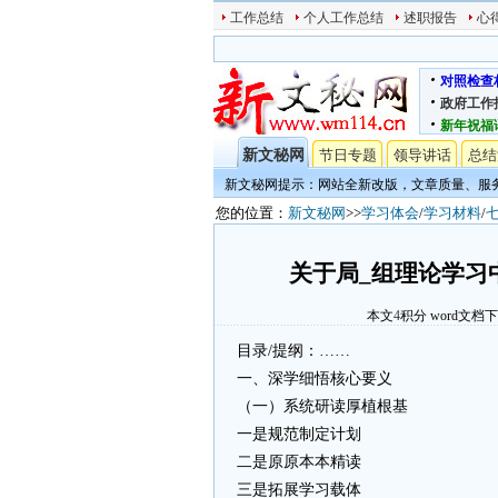
工作总结
个人工作总结
述职报告
心
对照检查
政府工作
新年祝福
新文秘网
节日专题
领导讲话
总结
新文秘网提示：网站全新改版，文章质量、服
您的位置：
新文秘网
>>
学习体会
/
学习材料
/
关于局_组理论学习
本文
4
积分
word文档
目录/提纲：……
一、深学细悟核心要义
（一）系统研读厚植根基
一是规范制定计划
二是原原本本精读
三是拓展学习载体