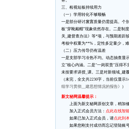
务。”
三、检视短板持续用力
（一）学用转化不够顺畅
一是部分研讨
发言
质量仍需提高。个
板“穿靴戴帽”现象依然存在。二是制
关_建督查办法》等*项，与预期差距
考核中权重为**%，定性多定量少，
（二）压力传导仍有温差
一是支部学习冷热不均。动态抽查显示
立”核心内涵。二是“一岗双责”压得
未按要求讲授_课。三是对新领域_建
（未完，全文共2230字，当前仅显示1
组学习贯彻__建思想情况的报告》
）
新文秘网温馨提示：
上面为新文秘网原创文章，稍加修
加入正式会员方法：
点此在线智
如果已加入正式会员，请
点此到
如果您刚支付成功而忘记登陆账号