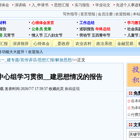
得体会
演讲稿
入_申请书
思想汇报
实习报告
毕业论文
先进个人事迹
写作指导
|
首页登陆
|
会员注册
|
欢迎投稿
|
本
材料
心得体会发言
工作总结
学习教
报告
公务员
党章
述职报告
年终总结
社会实
语
元宵节
情人节
三八妇女节
劳动节
五四青年节
儿童节
汇报
演讲致辞
心得体会
_委政府
农业农村
政法系统
金融贸易
务功能大大提升！欢迎加入
七一_建专题
/
宣传讲话
/
思想汇报
/
解放思想
/>>正文
中心组学习贯彻__建思想情况的报告
下载
发表时间:2026/7/7 17:59:57
收藏此页
换稿提现
免
□
在本
□
为本
□
付费
文