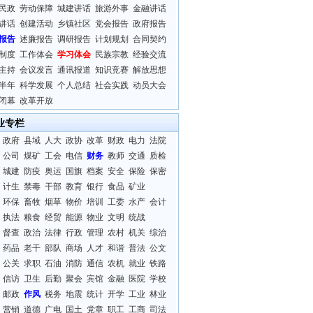
民政
劳动保障
城建讲话
旅游外事
金融讲话
讲话
创建活动
乡镇社区
党会报告
政府报告
报告
述廉报告
调研报告
计划规划
合同契约
制度
工作体会
学习体会
民族宗教
经验交流
主持
会议发言
通讯报道
知识竞赛
解放思想
半年
科学发展
个人总结
社会实践
动员大会
闭幕
改革开放
业专栏
政府
县域
人大
政协
改革
财政
电力
法院
公司
煤矿
工会
电信
财务
教师
交通
质检
城建
防疫
奥运
国旗
档案
安全
保险
保密
计生
禁毒
干部
教育
银行
食品
矿业
环保
畜牧
烟草
物价
培训
工委
水产
会计
执法
粮食
经贸
能源
物业
文明
统战
督查
政治
法律
行政
管理
农村
机关
综治
药品
老干
部队
商场
人才
和谐
普法
公文
公关
求职
石油
消防
通信
农机
就业
铁路
信访
卫生
后勤
聚会
宾馆
金融
医院
学校
邮政
作风
税务
地震
统计
开学
工业
林业
营销
道德
广电
国土
党章
职工
工商
司法