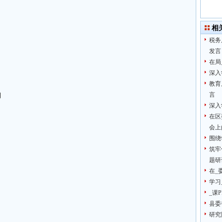
相
税务
发言
在局
深入
教育
言
习
深入
在区
会上
围绕
筑牢
题研
在_
学习
_课
县委
研究