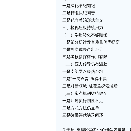
一是深化学纪知纪
二是精准执纪问责
三是靶向整治形式主义
三、检视短板持续用力
（一）学用转化不够顺畅
一是部分研讨发言质量仍需提高
二是制度成果产出不足
三是考核指挥棒作用有限
（二）压力传导仍有温差
一是支部学习冷热不均
二是“一岗双责”压得不实
三是对新领域_建覆盖探索滞后
（三）常态机制亟待健全
一是计划执行刚性不足
二是方式方法仍显单一
三是效果评估缺乏闭环
……
关于局_组理论学习中心组学习贯彻_