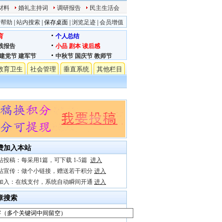
材料
婚礼主持词
调研报告
民主生活会
站帮助
|
站内搜索
|
保存桌面
|
浏览足迹
|
会员增值
育
个人总结
践报告
小品
剧本
读后感
建党节
建军节
中秋节
国庆节
教师节
教育卫生
社会管理
垂直系统
其他栏目
费加入本站
站投稿：每采用1篇，可下载 1-5篇
进入
站宣传：做个小链接，赠送若干积分
进入
加入：在线支付，系统自动瞬间开通
进入
章搜索