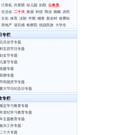
计算机
共青团
幼儿园
妇联
公务员
生活会
二十大
换届
科技
商业
贿赂
农民
文化
体育
法制
学期
稽查
新农村
收费站
房地产
读后感
检察院
统战民政
大学生
日专栏
元旦佳节专题
和五四节日专题
妇女节专题
儿童节专题
党建专题
双拥专题
节和国庆节专题
重大节日纪念日专题
政专栏
规定学习教育专题
24年党纪学习教育专题
23年主题教育专题
振兴工作专题
二十大专题