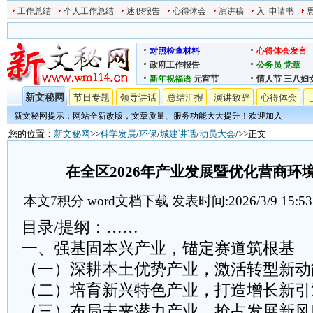
工作总结
个人工作总结
述职报告
心得体会
演讲稿
入_申请书
对照检查材料
心得体会发言
政府工作报告
公务员
党章
新年祝福语
元宵节
情人节
三八妇
新文秘网
节日专题
领导讲话
总结汇报
演讲致辞
心得体会
新文秘网提示：网站全新改版，文章质量、服务功能大大提升！欢迎加入
您的位置：
新文秘网
>>
科学发展
/
环保
/
城建讲话
/
动员大会
/>>正文
在全区2026年产业发展暨优化营商环
本文
7
积分
word文档下载
发表时间:2026/3/9 15:53
目录/提纲：……
一、强基固本兴产业，锚定赛道筑根基
（一）深耕本土优势产业，激活转型新动
（二）培育新兴特色产业，打造增长新引
（三）布局未来潜力产业，抢占发展新风