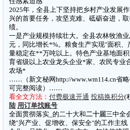
任感紧迫感
2025年，全县上下坚持把乡村产业发展
兴的首要任务，攻坚克难、砥砺奋进，取
绩。
一是产业规模持续壮大。全县农林牧渔业
元，同比增长*%。粮食生产实现"面积、
量稳定在**万吨以上。特色产业基地面积
育省级以上农业龙头企业*家、农民专业合
农场*
……（新文秘网http://www.wm114.cn
可完整阅读）……
看全文方法：
付费极速开通
投稿换积分
(
陆
用订单找账号
全面贯彻落实_的二十大和
二十届
三中全
绕"兴产业、促增收、保安全"的工作主