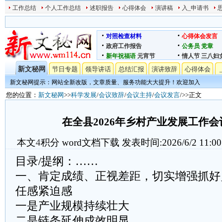
工作总结
个人工作总结
述职报告
心得体会
演讲稿
入_申请书
对照检查材料
心得体会发言
政府工作报告
公务员
党章
新年祝福语
元宵节
情人节
三八妇
新文秘网
节日专题
领导讲话
总结汇报
演讲致辞
心得体会
新文秘网提示：网站全新改版，文章质量、服务功能大大提升！欢迎加入
您的位置：
新文秘网
>>
科学发展
/
会议致辞
/
会议主持
/
会议发言
/>>正文
在全县2026年乡村产业发展工作
本文
4
积分
word文档下载
发表时间:2026/6/2 11:00
目录/提纲：……
一、肯定成绩、正视差距，切实增强抓好
任感紧迫感
一是产业规模持续壮大
二是链条延伸成效明显