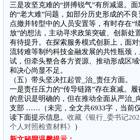
三是攻坚克难的“拼搏锐气”有所减退。
的“老大难”问题，如部分历史形成的不
点撤并转型中的人员安置等，有时存在“绕
放”的想法，主动寻求政策突破、创新处
有待提升。在探索服务模式创新上，面对
流转难等制约科技金融发展的共性瓶颈，
试，但牵头整合各方资源、推动形成区域
和决心尚显不足。
（五）带头坚决扛起管_治_责任方面。
一是责任压力的“传导链路”存在衰减。
的意识是明确的，但在推动全面从严治_
支部 ……（未完，全文共6933字，当前仅
读下面提示信息。
收藏《银行_委书记20
个人对照检查材料》
）
新文秘网温馨提示：