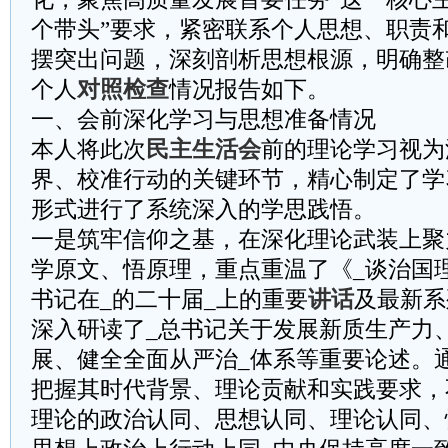
个带头”要求，紧密联系个人思想、职责
摆突出问题，深刻剖析思想根源，明确整
个人
对照检查
情况报告如下。
一、会前深化学习与思想准备情况
本人将此次
民主生活会
前的理论学习视为
界、校准行动的关键环节，精心制定了学
形式进行了系统深入的学思践悟。
一是筑牢信仰之基，在深化理论武装上聚
学原文、悟原理，重点重温了《_谈治国
书记在_的二十届_上的重要
讲话
及最新系
深入研读了_总书记关于发展新质生产力
展、健全全面从严治_体系等重要论述。
把握其时代背景、理论贡献和实践要求，
理论的政治认同、思想认同、理论认同、