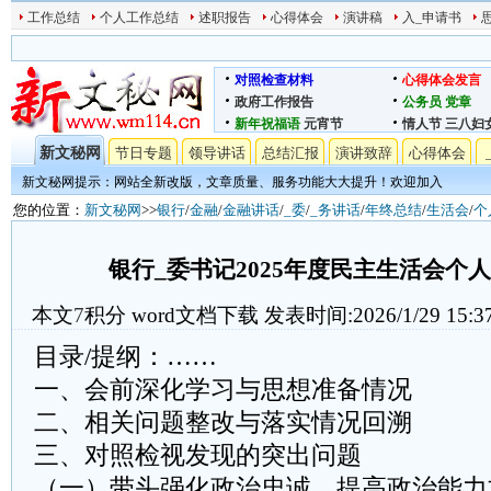
工作总结
个人工作总结
述职报告
心得体会
演讲稿
入_申请书
对照检查材料
心得体会发言
政府工作报告
公务员
党章
新年祝福语
元宵节
情人节
三八妇
新文秘网
节日专题
领导讲话
总结汇报
演讲致辞
心得体会
新文秘网提示：网站全新改版，文章质量、服务功能大大提升！欢迎加入
您的位置：
新文秘网
>>
银行
/
金融
/
金融讲话
/
_委
/
_务讲话
/
年终总结
/
生活会
/
个
银行_委书记2025年度民主生活会个
本文
7
积分
word文档下载
发表时间:2026/1/29 15:3
目录/提纲：……
一、会前深化学习与思想准备情况
二、相关问题整改与落实情况回溯
三、对照检视发现的突出问题
（一）带头强化政治忠诚、提高政治能力