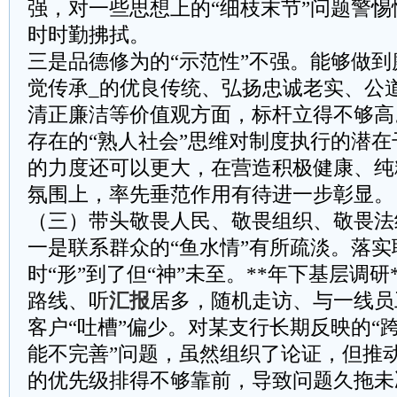
强，对一些思想上的“细枝末节”问题警
时时勤拂拭。
三是品德修为的“示范性”不强。能够做
觉传承_的优良传统、弘扬忠诚老实、公
清正廉洁等价值观方面，标杆立得不够高
存在的“熟人社会”思维对制度执行的潜
的力度还可以更大，在营造积极健康、纯
氛围上，率先垂范作用有待进一步彰显。
（三）带头敬畏人民、敬畏组织、敬畏法
一是联系群众的“鱼水情”有所疏淡。落
时“形”到了但“神”未至。**年下基层调研
路线、听
汇报
居多，随机走访、与一线员
客户“吐槽”偏少。对某支行长期反映的“
能不完善”问题，虽然组织了论证，但推
的优先级排得不够靠前，导致问题久拖未