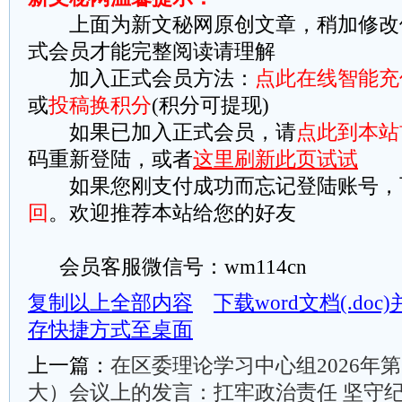
上面为新文秘网原创文章，稍加修改
式会员才能完整阅读请理解
加入正式会员方法：
点此在线智能充
或
投稿换积分
(积分可提现)
如果已加入正式会员，请
点此到本站
码重新登陆，或者
这里刷新此页试试
如果您刚支付成功而忘记登陆账号，
回
。欢迎推荐本站给您的好友
会员客服微信号：wm114cn
复制以上全部内容
下载word文档(.do
存快捷方式至桌面
上一篇：
在区委理论学习中心组2026年
大）会议上的发言：扛牢政治责任 坚守纪