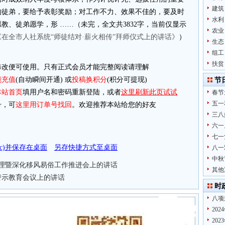
建筑
的徒弟，要给予表彰奖励；对工作不力、效果不佳的，要及时
水利
教、徒弟愿学，形 ……（未完，全文共3832字，当前仅显示
农业
《在全市人社系统“师徒结对·薪火相传”拜师仪式上的讲话》
）
生态
组工
扶贫
改便可使用。只有正式会员才能完整阅读请理解
能充值
(自动瞬间开通) 或
投稿换积分
(积分可提现)
节
本站首页
填用户名和密码重新登陆，或者
这里刷新此页试试
春节
五一
，可
这里用订单号找回
。欢迎推荐本站给您的好友
三八
六一
七一
doc)并保存在桌面
另存快捷方式至桌面
八一
中秋
层治理暨深化移风易俗工作推进会上的讲话
其他
度警示教育会议上的讲话
时
八项
20
20