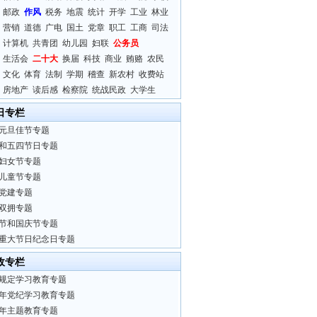
邮政
作风
税务
地震
统计
开学
工业
林业
营销
道德
广电
国土
党章
职工
工商
司法
计算机
共青团
幼儿园
妇联
公务员
生活会
二十大
换届
科技
商业
贿赂
农民
文化
体育
法制
学期
稽查
新农村
收费站
房地产
读后感
检察院
统战民政
大学生
日专栏
元旦佳节专题
和五四节日专题
妇女节专题
儿童节专题
党建专题
双拥专题
节和国庆节专题
重大节日纪念日专题
政专栏
规定学习教育专题
24年党纪学习教育专题
23年主题教育专题