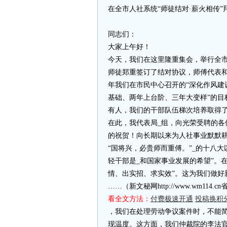
在全市人社系统“师徒结对·薪火相传”
同志们：
大家上午好！
今天，我们在这里隆重集会，举行全市
师徒郑重签订了结对协议，师傅代表
年我们在市民中心召开的“深化作风建
基础、两年上台阶、三年大变样”的目
有人，我们的干部队伍梯次培养取得
在此，我代表局_组，向光荣受聘的
的祝贺！向长期以来为人社事业默默
“国将兴，必贵师而重傅。”_的十八大
轻干部是_和国家事业发展的希望”。
情、出实招、求实效”。这为我们做好
……（新文秘网http://www.wm11
看全文方法：
付费极速开通
投稿换积
，我们在处理劳动争议案件时，不能简
现温度。这方面，我们仲裁院的李法官