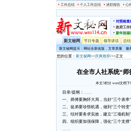
工作总结
个人工作总结
述职报告
心
对照检查
政府工作
新年祝福
新文秘网
节日专题
领导讲话
总结
新文秘网提示：网站全新改版，文章质量、服
您的位置：
新文秘网
>>
庆典致辞
/>>正文
在全市人社系统“师
本文
5
积分
word文档下
目录/提纲：……
一、师傅要胸怀大局，当好“三个表率
二、徒弟要珍惜机遇，做到“三个转变
三、结对要务求实效，建立“三项机制
四、组织要加强保障，强化“三个支撑
……