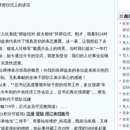
拜师仪式上的讲话
相
在全
讲话
人社系统“师徒结对·薪火相传”拜师仪式。刚才，我看到24对
市人
和徒弟代表作了情真意切的表态
发言
。这一幕，让我想起了去
市人
设、锻造人社铁军”
动员
大会上的情景。当时我们提出“一年打
体责
市人
标，如今通过今天的仪式，我更加坚信，我们的人社事业后继
情况
了实质性进展。
在2
各位师傅表示崇高的敬意！向找到良师益友的各位徒弟表示热烈
讲话
耕耘、无私奉献的全体干部职工表示衷心的感谢！
在全
以来，**总书记高度重视年轻干部的培养工作，多次强调“年
总结
在今年初的中央经济工作会议上，总书记再次强调要“_，察实
在全
新时代干部队伍建
讲话
4.cn省略719字，正式会员可完整阅读）……
市人
在全
分
(积分可提现)
注册
登陆
用订单找账号
在全
单地当“二传手”，而要站在维护_的高度，既依法依规，又体
在全
就是很好的榜样，他从事仲裁工作20年，处理的5000多起案