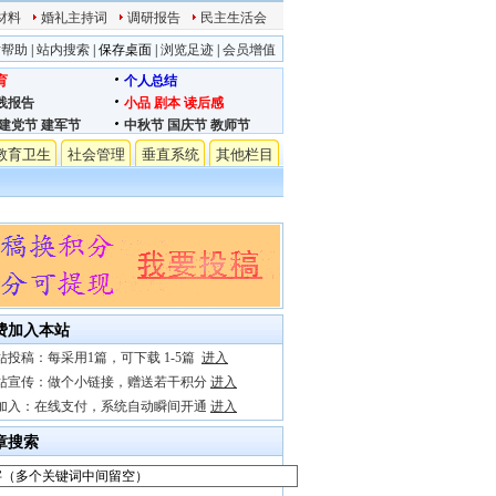
材料
婚礼主持词
调研报告
民主生活会
站帮助
|
站内搜索
|
保存桌面
|
浏览足迹
|
会员增值
育
个人总结
践报告
小品
剧本
读后感
建党节
建军节
中秋节
国庆节
教师节
教育卫生
社会管理
垂直系统
其他栏目
费加入本站
站投稿：每采用1篇，可下载 1-5篇
进入
站宣传：做个小链接，赠送若干积分
进入
加入：在线支付，系统自动瞬间开通
进入
章搜索