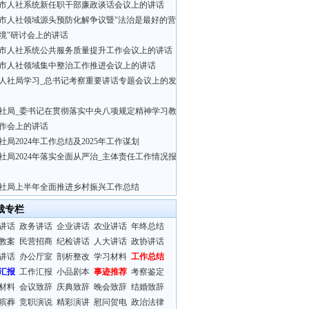
市人社系统新任职干部廉政谈话会议上的讲话
市人社领域源头预防化解争议暨"法治是最好的营
境"研讨会上的讲话
市人社系统公共服务质量提升工作会议上的讲话
市人社领域集中整治工作推进会议上的讲话
人社局学习_总书记考察重要讲话专题会议上的发
社局_委书记在贯彻落实中央八项规定精神学习教
作会上的讲话
社局2024年工作总结及2025年工作谋划
社局2024年落实全面从严治_主体责任工作情况报
社局上半年全面推进乡村振兴工作总结
裁专栏
讲话
政务讲话
企业讲话
农业讲话
年终总结
教案
民营招商
纪检讲话
人大讲话
政协讲话
讲话
办公厅室
剖析整改
学习材料
工作总结
汇报
工作汇报
小品剧本
事迹推荐
考察鉴定
材料
会议致辞
庆典致辞
晚会致辞
结婚致辞
殡葬
竞职演说
精彩演讲
慰问贺电
政治法律