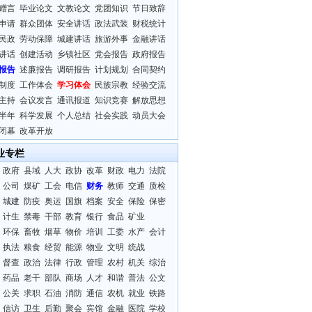
赠言
毕业论文
文教论文
党团知识
节日致辞
申请
群众团体
安全讲话
政法武装
财税统计
民政
劳动保障
城建讲话
旅游外事
金融讲话
讲话
创建活动
乡镇社区
党会报告
政府报告
报告
述廉报告
调研报告
计划规划
合同契约
制度
工作体会
学习体会
民族宗教
经验交流
主持
会议发言
通讯报道
知识竞赛
解放思想
半年
科学发展
个人总结
社会实践
动员大会
闭幕
改革开放
业专栏
政府
县域
人大
政协
改革
财政
电力
法院
公司
煤矿
工会
电信
财务
教师
交通
质检
城建
防疫
奥运
国旗
档案
安全
保险
保密
计生
禁毒
干部
教育
银行
食品
矿业
环保
畜牧
烟草
物价
培训
工委
水产
会计
执法
粮食
经贸
能源
物业
文明
统战
督查
政治
法律
行政
管理
农村
机关
综治
药品
老干
部队
商场
人才
和谐
普法
公文
公关
求职
石油
消防
通信
农机
就业
铁路
信访
卫生
后勤
聚会
宾馆
金融
医院
学校