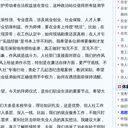
在全
维护劳动者合法权益放在首位，这种政治站位值得所有徒弟学
在全
商环
政策性强、专业度高，涉及就业创业、社会保险、人才人事、
在全
众切身利益。作为师傅，要在业务上传授“绝活”。比如，在
在全
在市
发现异常；在工伤认定中，如何现场勘查还原真相；在人才引
言
“实战经验”是书本上学不到的。我希望各位师傅要像刚才发
市人
”毫无保留地传授给徒弟，真正做到“知无不言、言无不尽”。
育工
形象，作风就是战斗力。人社部门直接面对群众，我们的作风
市人
作风上给徒弟作示范，特别是在廉洁自律方面，要严守底线、不
市人
人社”专项行动，查处了几起违纪违规案例，教训深刻。希望
告
教会徒弟如何正确使用手中权力，如何在诱惑面前保持清醒。
市人
”
体
希望。今天的拜师仪式，是你们职业生涯的重要节点。希望大
党务
党课
。你们大多是名校毕业，理论知识扎实，这是优势。但人社工作
组织
深入基层、深入一线。比如，我们的就业服务工作，不能只盯
思想
申报
工需求，要到社区去听听失业人员的真实想法。我建议大家，
悼词
听，真正了解民情民意。去年，我们选派了30名年轻干部到