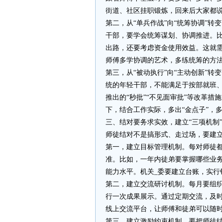
街道、社区挂职锻炼，回来后大家都说
第二，从“单兵作战”向“统筹协调”
干部，要学会统筹谋划、协调推进。
出路，还要考虑资金使用效益。这就
师傅多学协调的艺术，多练统筹的方
第三，从“被动执行”向“主动创新”转
统的年轻干部，不能满足于按部就班
推出的“秒批”“不见面审批”等改革
下，结合工作实际，多出“金点子”，多
三、结对要务求实效，建立“三项机制
师徒结对不是搞形式、走过场，要建
第一，建立目标管理机制。每对师徒
准。比如，一年内徒弟要掌握哪些业
能力水平。机关_委要建立台账，实行
第二，建立交流研讨机制。每月要组
行一次成果展示。通过定期交流，及
线上交流平台，让师傅和徒弟可以随
第三，建立激励约束机制。要把师徒