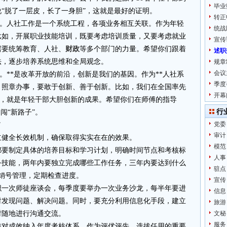
毕业
“脱了一层皮，长了一身胆”，这就是最好的证明。
转正
转变。人社工作是一个系统工程，各项业务相互关联。作为年轻
统战
比如，开展职业技能培训，既要考虑培训质量，又要考虑就业
宣传
需要统筹教育、人社、
财政
等多个部门的力量。希望你们跟着
述职
法，逐步培养系统思维和全局观念。
规章
会议
变。**是改革开放的前沿，创新是我们的基因。作为**人社系
季度
、照章办事，要敢于创新、善于创新。比如，我们在全国率先
开幕
措施，就是年轻干部大胆创新的成果。希望你们在师傅的指导
行
闯“新路子”。
党委
”
审计
立健全长效机制，确保取得实实在在的效果。
模范
都要制定具体的培养目标和学习计划，明确时间节点和考核标
人事
务技能，两年内要独立完成哪些工作任务，三年内要达到什么
驻点
销号管理，定期检查进度。
宣传
织一次师徒座谈会，每季度要举办一次业务沙龙，每半年要进
信息
时发现问题、解决问题。同时，要充分利用信息化手段，建立
旅游
时随地进行沟通交流。
文秘
服务
结对成效纳入年度考核体系，作为评优评先、选拔任用的重要