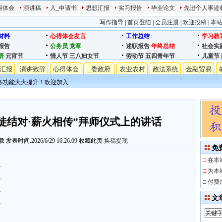
得体会
演讲稿
入_申请书
思想汇报
实习报告
毕业论文
先进个人事迹
写作指导
|
首页登陆
|
会员注册
|
欢迎投稿
|
本
材料
心得体会发言
工作总结
学习教
报告
公务员
党章
述职报告
年终总结
社会实
语
元宵节
情人节
三八妇女节
劳动节
五四青年节
儿童节
汇报
演讲致辞
心得体会
_委政府
农业农村
政法系统
金融贸易
务功能大大提升！欢迎加入
徒结对·薪火相传”拜师仪式上的讲话
载
发表时间:2026/6/29 16:26:09
收藏此页
换稿提现
免
□
在本
”
□
为本
”
□
付费
”
文
”