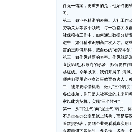
件无一错案，更重要的是，他始终把
习。
第二，做业务精湛的表率。人社工作
劳动关系等多个领域，每一项都关系群
社保稽核工作中，如何通过数据分析
进中，如何精准识别高层次人才。这些
言的王师傅那样，把自己的“看家本领
第三，做作风过硬的表率。作风就是
直接影响_和政府的形象。师傅要在
越红线。今年以来，我们开展了“清风
师傅们要用这些身边事教育身边人，
二、徒弟要珍惜机遇，做到“三个转变
各位徒弟，你们是人社事业的未来和
家以此为契机，实现“三个转变”：
第一，从“书生气”向“泥土气”转变
不是坐在办公室里纸上谈兵，而是要
着数据报表，要到企业去看看真实用
跟着师傅下基层时，要多走、多看、多