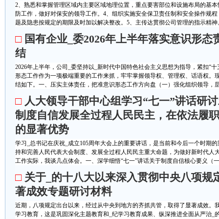
2、熟悉和掌握管理区域内主要区域地理位置，重点要害部位和设施布局的基本
防工作，做好对保安的领导工作。4、组织实施安全保卫责任制和安全操作规程
题及隐患按规定的期限及时加以解决整改。5、主传达贯彻公司管理的指示精神。6
□
国有企业_委2026年上半年落实意识形态
结
2026年上半年，公司_委坚持以_新时代中国特色社会主义思想为指导，紧扣“
形态工作作为一项极端重要的工作来抓，牢牢掌握领导权、管理权、话语权。
结如下。一、压实主体责任，把准意识形态工作方向盘（一）强化组织领导，层层
□
人大领导干部中心组学习“七一”讲话研
制度自信发展全过程人民民主，在依法履
的显著优势
学习_总书记在庆祝_成立105周年大会上的重要讲话，是当前和今后一个时期的
持和完善人民代表大会制度、发展全过程人民民主重大命题，为做好新时代人
工作实际，我谈几点体会。一、深学细悟“七一”讲话关于制度自信核心要义（一）
□
关于_的十八大以来深入贯彻中央八项规
著成效专题研讨材料
近期，八项规定出台以来，经过从中央到地方的齐抓共管，取得了显著成效。
学习教育，这是巩固深化主题教育和_纪学习教育成果、纵深推进全面从严治_