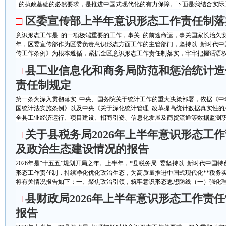
_的执政基础的必然要求，是推进中国式现代化的有力保障。下面是我结合实际工
□
区委宣传部上半年意识形态工作责任制落
意识形态工作是_的一项极端重要的工作，事关_的前途命运，事关国家长治久
年，区委宣传部作为区委负责意识形态方面工作的主管部门，坚持以_新时代中
传工作条例》为根本遵循，紧抓全区意识形态工作责任制落实，牢牢把握话语权主
□
县工业信息化和商务局防范和惩治统计造
责任制规定
第一条为深入贯彻落实_中央、国务院关于统计工作的重大决策部署，依据《中
国统计法实施条例》以及中央《关于深化统计管理_改革提高统计数据真实性的
全县工业经济运行、项目建设、招商引资、信息化发展及商贸流通等数据监测职能
□
关于县税务局2026年上半年意识形态工
及政治生态建设情况的报告
2026年是“十五五”规划开局之年。上半年，*县税务局_委坚持以_新时代中
形态工作责任制，持续净化优化政治生态，为高质量推进中国式现代化**税务
将有关情况报告如下：一、聚焦政治引领，筑牢意识形态思想防线（一）强化理论
□
县财政局2026年上半年意识形态工作责
报告