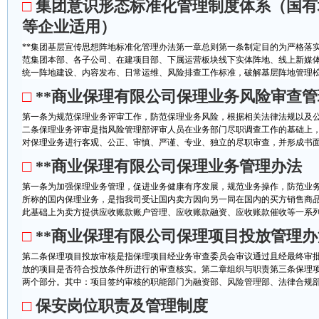
□
集团意识形态标准化管理制度体系（国有
等企业适用）
**集团基层宣传思想阵地标准化管理办法第一章总则第一条制定目的为严格落实
范集团本部、各子公司、在建项目部、下属运营板块线下实体阵地、线上新媒
统一阵地建设、内容发布、日常运维、风险排查工作标准，破解基层阵地管理松散
□
**商业保理有限公司保理业务风险审查
第一条为规范保理业务评审工作，防范保理业务风险，根据相关法律法规以及
二条保理业务评审是指风险管理部评审人员在业务部门尽职调查工作的基础上
对保理业务进行客观、公正、审慎、严谨、专业、独立的尽职审查，并形成书面的
□
**商业保理有限公司保理业务管理办法
第一条为加强保理业务管理，促进业务健康有序发展，规范业务操作，防范业
所称的国内保理业务，是指我司受让国内卖方因向另一同在国内的买方销售商
此基础上为卖方提供应收账款账户管理、应收账款融资、应收账款催收等一系列综
□
**商业保理有限公司保理项目投放管理办
第二条保理项目投放审核是指保理项目经业务审查委员会审议通过且经最终审
放的项目是否符合投放条件所进行的审查核实。第二章组织与职责第三条保理
两个部分。其中：项目签约审核的职能部门为融资部、风险管理部、法律合规部。
□
保安岗位职责及管理制度