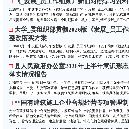
□
《_发展_员工作细则》新旧对照学习资料
2026年5月，中共中央办公厅正式印发最新修订的《_发展_员工作细则》（以下
布。新版《细则》延续7章44条框架，紧扣新时代_的建设总要求，将政治标准
压实贯穿全过程，是当前和今后一个时期国企、机关、基层_组织发展_员工作的根
□
大学_委组织部贯彻2026版《发展_员工
整改落实方案
2026年3月，中央正式修订印发新版《_发展_员工作细则》（以下简称《新版
求，对发展_员政治标准、总量调控、结构布局、流程规范、监督追责作出系统
刚性标尺、明确实操准则。按照省委组织部、省委教育工委统一部署，校_委坚持问
□
县人民政府办公室2026年上半年意识形
落实情况报告
2026年是“十五五”规划开局之年。上半年，县政府办公室_组深入学习领会关
央和省委、市委、县委部署要求，始终把意识形态工作作为一项极端重要的工
语权。围绕中心、服务大局，各项责任制要求得到较好落实，现将具体情况报告如
□
**国有建筑施工企业合规经营专项管理制
为全面落实建筑行业合规监管要求，彻底终结企业传统资质挂靠、出借资质、变
经营行为，防范化解司法连带风险、行政处罚风险、国资流失风险、资质信用
资金_、现场管理全流程，建立标准化、法治化、常态化的合规经营体系，重塑国