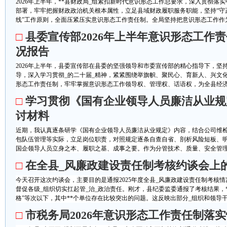
2026年上半年，**县财政局_组紧扣新时代意识形态工作总要求，深入贯彻落
部署，牢牢把握财政政治机关根本属性，立足县域财政履职服务职能，坚持“守
线”工作原则，全面压紧压实意识形态工作责任制。全局坚持把意识形态工作作为_
□
县委宣传部2026年上半年意识形态工作
况报告
2026年上半年，县委宣传部在县委的坚强领导和市委宣传部的精心指导下，坚
导，深入学习贯彻_的二十届_精神，紧紧围绕举旗帜、聚民心、育新人、兴文
形态工作责任制，牢牢掌握意识形态工作领导权、管理权、话语权，为全县经济社
□
学习贯彻《国有企业领导人员廉洁从业规
讨材料
近期，我认真逐条研学《国有企业领导人员廉洁从业规定》内容，结合公司维检
包队伍管理等实际，立足岗位职责，对照规定逐条自查自省、剖析风险短板、
国企领导人员立身之本、履职之基、成事之要。作为分管技术、质量、安全管理的
□
在全县_风廉政建设责任制考核约谈会上
今天召开这次约谈会，主要目的是通报2025年度全县_风廉政建设责任制考核
督促各级_组织切实扛起管_治_政治责任。刚才，县纪委监委通报了考核结果，*
格”等次以下，其中**个单位存在比较突出的问题。这反映出部分_组织和领导干部
□
市税务局2026年意识形态工作责任制落