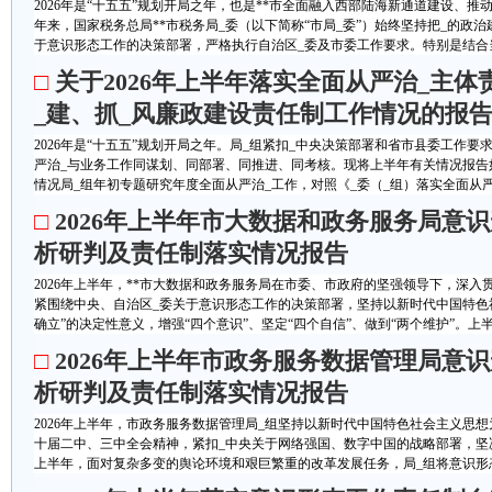
2026年是“十五五”规划开局之年，也是**市全面融入西部陆海新通道建设、
年来，国家税务总局**市税务局_委（以下简称“市局_委”）始终坚持把_的政
于意识形态工作的决策部署，严格执行自治区_委及市委工作要求。特别是结合当前
□
关于2026年上半年落实全面从严治_主体
_建、抓_风廉政建设责任制工作情况的报
2026年是“十五五”规划开局之年。局_组紧扣_中央决策部署和省市县委工作
严治_与业务工作同谋划、同部署、同推进、同考核。现将上半年有关情况报告
情况局_组年初专题研究年度全面从严治_工作，对照《_委（_组）落实全面从严治
□
2026年上半年市大数据和政务服务局意
析研判及责任制落实情况报告
2026年上半年，**市大数据和政务服务局在市委、市政府的坚强领导下，深入
紧围绕中央、自治区_委关于意识形态工作的决策部署，坚持以新时代中国特色
确立”的决定性意义，增强“四个意识”、坚定“四个自信”、做到“两个维护”。上半年
□
2026年上半年市政务服务数据管理局意
析研判及责任制落实情况报告
2026年上半年，市政务服务数据管理局_组坚持以新时代中国特色社会主义思
十届二中、三中全会精神，紧扣_中央关于网络强国、数字中国的战略部署，坚
上半年，面对复杂多变的舆论环境和艰巨繁重的改革发展任务，局_组将意识形态工