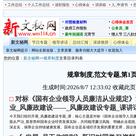
工作总结
个人工作总结
述职报告
心得体会
演讲稿
入_申请书
对照检查材料
心得体会发言
政府工作报告
公务员
_章
新年祝福语
元宵节
情人节
三八妇
新文秘网
节日专题
领导讲话
总结汇报
演讲致辞
心得体会
新文秘网提示：网站全新改版，文章质量、服务功能大大提升！欢迎加入
您的位置：
新文秘网
>>
规章制度
文章目录列表
规章制度,范文专题,第1
生成时间:2026/8/7 12:33:02
收藏此页
□
对标《国有企业领导人员廉洁从业规定》
业_风廉政建设——_风廉政建设专题_课讲
今天我们组织开展_风廉政建设专题_课，核心主题是对标《国有企业领导人员
面从严治_新形势和国有企业经营发展实际，共同梳理廉洁风险、明确从业底线
深走实，保障企业持续健康发展。国有企业是县域经济发展的重要支撑，国企领导