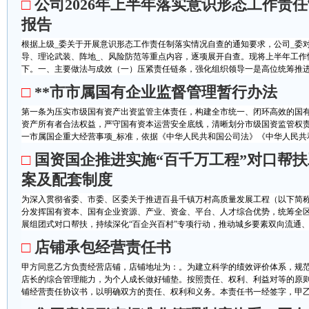
□
公司2026年上半年落实意识形态工作责
报告
根据上级_委关于开展意识形态工作责任制落实情况自查的通知要求，公司_委
导、理论武装、阵地_、风险防范等重点内容，逐项展开自查。现将上半年工作
下。一、主要做法与成效（一）压紧责任链条，强化组织领导一是高位统筹推进。
□
**市市属国有企业监督管理暂行办法
第一条为压实市级国有资产出资监管主体责任，构建全市统一、闭环高效的国有
资产所有者合法权益，严守国有资本运营安全底线，清晰划分市级国资监管权
一市属国企重大经营事项_标准，依据《中华人民共和国公司法》《中华人民共和
□
国资国企推进实施“百千万工程”对口帮
案及配套制度
为深入贯彻省委、市委、区委关于推进百县千镇万村高质量发展工程（以下简称
分发挥国有资本、国有企业资源、产业、资金、平台、人才综合优势，统筹全
展组团式对口帮扶，持续深化“百企兴百村”专项行动，推动城乡要素双向流通、工
□
店铺承包经营责任书
甲方同意乙方负责经营店铺，店铺地址为：。为建立科学的绩效评价体系，规
店长的综合管理能力，为个人成长做好铺垫。按照责任、权利、利益对等的原
铺经营责任协议书，以明确双方的责任、权利和义务。本责任书一经签字，甲乙双