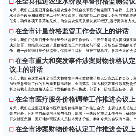
□
在全县推进农业水价改革暨价格监测会议
今天，我们在这里召开全县推进农业水价综合改革暨价格监测工作会议，主要
水价综合改革和价格监测工作的决策部署，总结前期工作成效，分析当前面临
任务，确保各项工作落地见效，为全县农业高质量发展和经济_运行提供有力支撑
□
在全市计量价格监管工作会议上的讲话
今天，我们在这里召开全市计量价格监管工作会议，主要任务是深入贯彻落实
决策部署，总结我市过往计量价格监管工作的经验与不足，分析当前面临的形
作，进一步加强计量价格监管，保障民生福祉，维护市场秩序。参加今天的会议有
□
在全市重大和突发事件涉案财物价格认定
议上的讲话
今天，我们在这里召开全市重大和突发事件涉案财物价格认定应急工作会议，
加强应急管理工作的系列重要指示精神，全面落实《重大和突发事件涉案财物
析当前我市应急价格认定工作面临的形势与挑战，部署下一阶段重点任务，进一步
□
在全市医疗服务价格调整工作推进会议上
今天，我们在这里召开全市医疗服务价格调整工作推进会议，主要任务是总结
效与经验，分析当前面临的形势与挑战，部署下一阶段的重点工作任务，确保
群众就医负担，更好地体现医务人员技术劳务价值。参加今天的会议有市委、市人
□
在全市涉案财物价格认定工作推进会议上