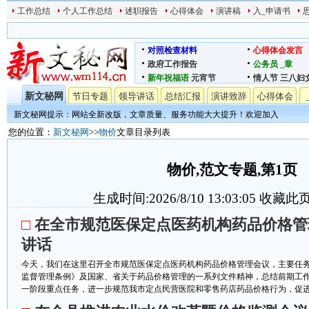
工作总结
个人工作总结
述职报告
心得体会
演讲稿
入_申请书
对照检查材料
心得体会发言
政府工作报告
公务员
_章
新年祝福语
元宵节
情人节
三八妇
新文秘网
节日专题
领导讲话
总结汇报
演讲致辞
心得体会
新文秘网提示：网站全新改版，文章质量、服务功能大大提升！欢迎加入
您的位置：
新文秘网
>>
物价
文章目录列表
物价,范文专题,第1页
生成时间:2026/8/10 13:03:05
收藏此
□
在全市规范医保定点医药机构药品价格管
讲话
今天，我们在这里召开全市规范医保定点医药机构药品价格管理会议，主要任
监督管理条例》及国家、省关于药品价格管理的一系列文件精神，总结前期工
一阶段重点任务，进一步规范我市定点民营医院和零售药店药品价格行为，促进医