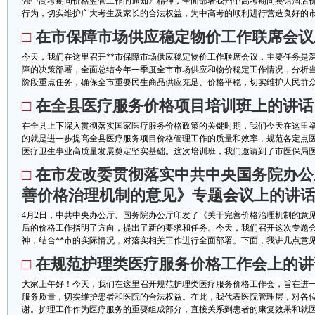
强中高考期间价格监管工作的通知》精神，全面部署我州中高考期间宾馆酒店
行为，切实维护广大考生及家长的合法权益，为中高考的顺利进行营造良好的市场
□
在市保障市场供应稳定物价工作联席会议
今天，我们在这里召开**市保障市场供应稳定物价工作联席会议，主要任务是
障的决策部署，全面总结今年一季度全市市场供应和物价稳定工作情况，分析
阶段重点任务，确保全市重要民生商品供应充足、价格平稳，切实维护人民群众切
□
在全县医疗服务价格项目培训班上的讲话
在全县上下深入贯彻落实国家医疗服务价格政策的关键时期，我们今天在这里
的就是进一步提高全县医疗服务项目价格管理工作的质量和效率，规范各定点
医疗卫生事业高质量发展奠定坚实基础。这次培训班，我们邀请到了市医保局医药服
□
在市发改委贯彻落实中共中央国务院办公
善价格治理机制的意见》专题会议上的讲
4月2日，中共中央办公厅、国务院办公厅印发了《关于完善价格治理机制的意
后的价格工作指明了方向，提出了新的要求和任务。今天，我们召开这次专题
神，结合**市的实际情况，对落实相关工作进行全面部署。下面，我讲几点意见。
□
在规范护理类医疗服务价格工作会上的讲
大家上午好！今天，我们在这里召开规范护理类医疗服务价格工作会，旨在进
服务质量，切实维护患者和医院的合法权益。在此，我代表医院管理层，对各
谢。护理工作作为医疗服务的重要组成部分，直接关系到患者的康复效果和就医体