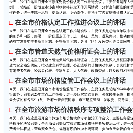
今天，我们在这里召开全市涉案财物价格认定工作推进会议，主要任务是深入学
例》，总结前一阶段全市涉案财物价格认定工作开展情况，分析当前面临的形
作任务，进一步统一思想、提高认识、明确责任，推动全市涉案财物价格认定工作
□
在全市价格认定工作推进会议上的讲话
今天，我们在这里召开全市价格认定工作推进会议，主要任务是总结今年以来
的形势和问题，部署下一阶段重点工作，进一步统一思想、凝聚共识，推动价
的有市发改委主要负责同志、分管负责同志，各县（区）发改委相关负责同志，市
□
在全市管道天然气价格听证会上的讲话
今天，我们在这里召开全市管道天然气价格听证会，主要任务是深入贯彻国家
然气安全稳定供应，推动建立科学合理、公正透明的价格联动机制，切实维护
有消费者代表、经营者代表、专家学者、人大代表、政协委员，以及政府相关部门
□
在全市市场价格监管工作会议上的讲话
今天，我们在这里召开全市市场价格监管工作会议，主要任务是总结2024年市
管形势，部署2025年重点工作任务，进一步压实监管责任、强化民生保障，推
天会议的有各*区（县）政府分管负责同志，市市场监管局、发改委、商务局、文
□
在全市旅游市场价格秩序专项整治工作会
今天，我们在这里召开全市旅游市场价格秩序专项整治工作会议，主要任务是
格秩序的决策部署，全面动员部署我市旅游市场价格秩序专项整治工作，进一
费者合法权益，营造安全放心、规范有序的旅游市场环境。参加今天会议的有市市