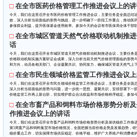
□
在全市医药价格管理工作推进会议上的讲
今天，我们在这里召开全市医药价格管理工作推进会议，主要任务是全面总结
效，深入分析当前面临的形势与挑战，进一步明确下一阶段工作重点，推动医
参保群众利益，提升医保基金使用效率。参加今天的会议有市医保局全体干部职工
□
在全市城区管道天然气价格联动机制推进
话
今天，我们在这里召开全市城区管道天然气价格联动机制推进会议，主要任务
价格联动机制实施方案听证会成果，深入分析当前天然气价格管理面临的形势
和方向，动员各相关部门、企业凝聚共识、协同发力，确保城区管道天然气上下游
□
在全市民生领域价格监管工作推进会议上
今天，我们在这里召开全市民生领域价格监管工作推进会议，主要任务是全面
深入分析当前面临的形势与问题，进一步统一思想、凝聚共识，安排部署下一
价格监管工作再上新台阶，切实维护群众合法权益和市场价格秩序稳定。参加今天
□
在全市畜产品和饲料市场价格形势分析及
作推进会议上的讲话
今天，我们在这里召开全市畜产品和饲料市场价格形势分析及保供稳价工作推进
第5周畜产品和饲料集贸市场价格情况，全面把握当前价格走势及发展趋势，研
稳价重点工作，切实保障市场供应稳定、价格平稳，维护广大养殖户和消费者的切