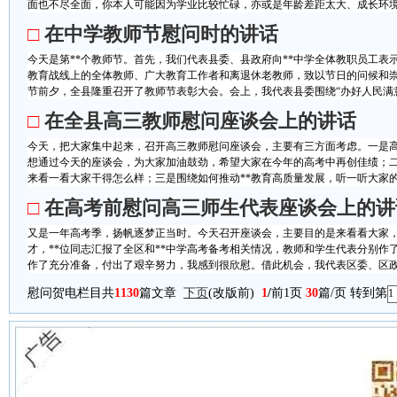
面也不尽全面，你本人可能因为学业比较忙碌，亦或是年龄差距太大、成长环境不
□
在中学教师节慰问时的讲话
今天是第**个教师节。首先，我们代表县委、县政府向**中学全体教职员工表
教育战线上的全体教师、广大教育工作者和离退休老教师，致以节日的问候和崇高
节前夕，全县隆重召开了教师节表彰大会。会上，我代表县委围绕“办好人民满意的
□
在全县高三教师慰问座谈会上的讲话
今天，把大家集中起来，召开高三教师慰问座谈会，主要有三方面考虑。一是
想通过今天的座谈会，为大家加油鼓劲，希望大家在今年的高考中再创佳绩；
来看一看大家干得怎么样；三是围绕如何推动**教育高质量发展，听一听大家的意
□
在高考前慰问高三师生代表座谈会上的讲
又是一年高考季，扬帆逐梦正当时。今天召开座谈会，主要目的是来看看大家
才，**位同志汇报了全区和**中学高考备考相关情况，教师和学生代表分别作
作了充分准备，付出了艰辛努力，我感到很欣慰。借此机会，我代表区委、区政府
慰问贺电栏目共
1130
篇文章
下页
(改版前)
1
/
前1页
30
篇/页 转到第