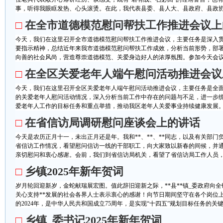
事，听得我眼眶发热、心头滚烫。在此，我代表县委、县人大、县政府、县政协，向
□
在全市道德模范慰问帮扶工作推进会议上
今天，我们在这里召开全市道德模范慰问帮扶工作推进会议，主要任务是深入贯
要指示精神，总结近年来我市道德模范慰问帮扶工作成效，分析当前形势，部
向善的社会风尚，营造尊崇道德模范、关爱身边好人的浓厚氛围。参加今天会议的
□
在全区关爱老年人端午慰问活动推进会议
今天，我们在这里召开全区关爱老年人端午慰问活动推进会议，主要任务是全
的关爱老年人慰问活动情况，深入分析当前工作中存在的问题与不足，进一步
爱老年人工作的目标任务和重点举措，推动我区老年人关爱事业持续健康发展。参
□
在省信访局调研慰问座谈会上的讲话
今天是农历正月十一，未出正月还是年。我和**、**、**同志，以及有关部
省信访工作情况，看望慰问信访一线的干部职工，向大家致以新春的间候，并
亲切慰问和衷心感谢。会前，我们到省信访局机关，看望了省信访局工作人员，调
□
乡镇2025年新年贺词
岁月轮回迎新岁，金蛇献瑞展宏图。值此辞旧迎新之际，**县**镇_委政府向
关心支持**发展的社会各界人士表示衷心的感谢！向节日期间坚守在各个岗位
的2024年，是中华人民共和国成立75周年，是实现“十四五”规划目标任务的关键一
□
乡镇_委书记2025年新年贺词