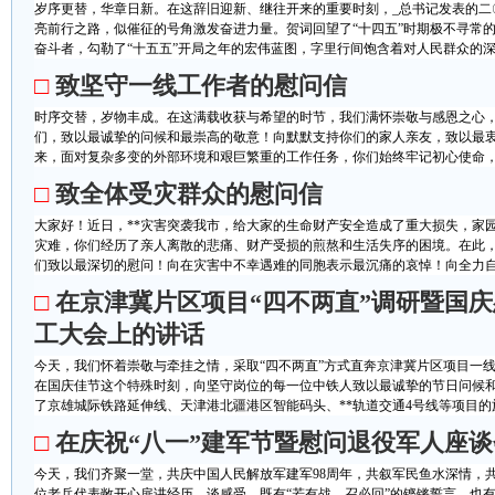
岁序更替，华章日新。在这辞旧迎新、继往开来的重要时刻，_总书记发表的二
亮前行之路，似催征的号角激发奋进力量。贺词回望了“十四五”时期极不寻常
奋斗者，勾勒了“十五五”开局之年的宏伟蓝图，字里行间饱含着对人民群众的深情
□
致坚守一线工作者的慰问信
时序交替，岁物丰成。在这满载收获与希望的时节，我们满怀崇敬与感恩之心
们，致以最诚挚的问候和最崇高的敬意！向默默支持你们的家人亲友，致以最
来，面对复杂多变的外部环境和艰巨繁重的工作任务，你们始终牢记初心使命，以“
□
致全体受灾群众的慰问信
大家好！近日，**灾害突袭我市，给大家的生命财产安全造成了重大损失，家
灾难，你们经历了亲人离散的悲痛、财产受损的煎熬和生活失序的困境。在此
们致以最深切的慰问！向在灾害中不幸遇难的同胞表示最沉痛的哀悼！向全力自救
□
在京津冀片区项目“四不两直”调研暨国
工大会上的讲话
今天，我们怀着崇敬与牵挂之情，采取“四不两直”方式直奔京津冀片区项目一
在国庆佳节这个特殊时刻，向坚守岗位的每一位中铁人致以最诚挚的节日问候
了京雄城际铁路延伸线、天津港北疆港区智能码头、**轨道交通4号线等项目的施
□
在庆祝“八一”建军节暨慰问退役军人座
今天，我们齐聚一堂，共庆中国人民解放军建军98周年，共叙军民鱼水深情，
位老兵代表敞开心扉讲经历、谈感受，既有“若有战、召必回”的铿锵誓言，也有