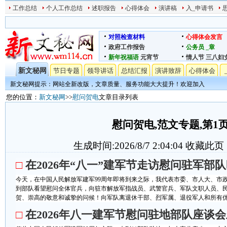
工作总结
个人工作总结
述职报告
心得体会
演讲稿
入_申请书
对照检查材料
心得体会发言
政府工作报告
公务员
_章
新年祝福语
元宵节
情人节
三八妇
新文秘网
节日专题
领导讲话
总结汇报
演讲致辞
心得体会
新文秘网提示：网站全新改版，文章质量、服务功能大大提升！欢迎加入
您的位置：
新文秘网
>>
慰问贺电
文章目录列表
慰问贺电,范文专题,第1
生成时间:2026/8/7 2:04:04
收藏此页
□
在2026年“八一”建军节走访慰问驻军部
今天，在中国人民解放军建军99周年即将到来之际，我代表市委、市人大、市
到部队看望慰问全体官兵，向驻市解放军指战员、武警官兵、军队文职人员、
贺、崇高的敬意和诚挚的问候！向军队离退休干部、烈军属、退役军人和所有优抚
□
在2026年八一建军节慰问驻地部队座谈