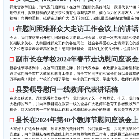
祥龙贺岁辞旧去，瑞气盈门启新程！在这辞旧迎新的美好时刻，我谨代表**镇
勤劳质朴、默默耕耘的父老乡亲和所有心系我镇发展、倾心助力的各界友人，
祝福！向勇挑重担、砥砺奋进的广大_员干部职工，致以最崇高的敬意和最亲切的
□
在慰问困难群众大走访工作会议上的讲话
今天，我们在这里召开慰问困难群众大走访工作会议，这是一次充满温情和使
长期以来关心、支持困难群众工作的各位同仁、社会各界爱心人士表示衷心的
的各位志愿者表示崇高的敬意！慰问困难群众，是我们_的优良传统，也是我们社
□
副市长在学校2024年春节走访慰问座谈
新春佳节即将到来，在这辞旧迎新之际，我们代表市委、市政府来这里看望和
通过你们向全市广大教师和教育工作者，向全市的同学们和家长们致以最诚挚
万事如意！刚才，**校长介绍了学校一年来的工作情况，学生代表、教师代表和教
□
县委领导慰问一线教师代表讲话稿
在这金秋送爽、丹桂飘香的美好时节，我们迎来了又一个教师节。今天，我们
大教师的节日，并向辛勤耕耘在教育一线的全县广大教师和教育工作者致以节
机会，对大家过去一年的辛勤工作和无私奉献表示衷心的感谢！教师是立教之本、
□
县长在2024年第40个教师节慰问座谈会
大家好！在这金秋送爽、硕果累累的美好时节，我们欢聚一堂，共同庆祝第40
县政府，向辛勤耕耘在教育战线上的全体教师和教育工作者，致以最崇高的敬