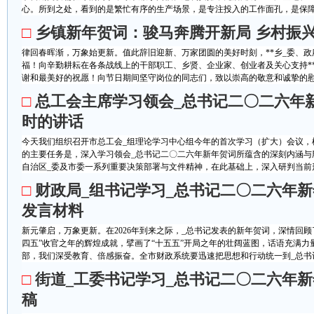
心。所到之处，看到的是繁忙有序的生产场景，是专注投入的工作面孔，是保障城
□
乡镇新年贺词：骏马奔腾开新局 乡村振
律回春晖渐，万象始更新。值此辞旧迎新、万家团圆的美好时刻，**乡_委、
福！向辛勤耕耘在各条战线上的干部职工、乡贤、企业家、创业者及关心支持*
谢和最美好的祝愿！向节日期间坚守岗位的同志们，致以崇高的敬意和诚挚的慰问！
□
总工会主席学习领会_总书记二〇二六年
时的讲话
今天我们组织召开市总工会_组理论学习中心组今年的首次学习（扩大）会议，
的主要任务是，深入学习领会_总书记二〇二六年新年贺词所蕴含的深刻内涵与
自治区_委及市委一系列重要决策部署与文件精神，在此基础上，深入研判当前形
□
财政局_组书记学习_总书记二〇二六年
发言材料
新元肇启，万象更新。在2026年到来之际，_总书记发表的新年贺词，深情回
四五”收官之年的辉煌成就，擘画了“十五五”开局之年的壮阔蓝图，话语充满力
部，我们深受教育、倍感振奋。全市财政系统要迅速把思想和行动统一到_总书记重
□
街道_工委书记学习_总书记二〇二六年
稿