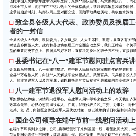
值此中国人民解放军建军99周年之际，来到**部队驻地，与大家共庆八一，内
府和全市人民，向驻守在**这片热土的全体指战员，致以崇高敬意和诚挚问候。2
这承前启后时刻，与部队同志面对面交流，回顾军地共建历程，共叙鱼水深情，很
□
致全县各级人大代表、政协委员及换届工
者的一封信
全县各级人大代表、政协委员，各乡镇_委、人大主席团、政府，县直各有关部
时值县乡两级人大、政府和县政协换届工作全面启动之际，我们正站在一个关
益的重要历史节点上。换届风气好不好，直接决定换出的班子强不强，直接影响今
□
县委书记在“八一”建军节慰问驻点官兵
金戈铁马铸忠魂，八一军旗猎猎红。在中国人民解放军建军98周年的光辉时刻，
全县**万各族人民，向驻**人民解放军全体指战员、武警官兵、民兵预备役人
人、转业复退军人以及烈军属，致以最热烈的节日祝贺和最诚挚的崇高敬意！向长
□
八一建军节退役军人慰问活动上的致辞
军旗飘扬忆峥嵘，深情慰问暖军心。在建军98周年即将来临之际，今天我们齐
敬革命先辈、心贴心慰问退役军人。在此，我谨代表片区_工委、办事处，向长
老兵、老_员，向辖区全体退役军人及优抚对象，致以诚挚的节日祝福和崇高的敬
□
国企公司领导在端午节前一线慰问活动上
在端午节即将到来之际，公司_委和经营班子来到基层一线，看望慰问大家，向
节日期间仍需值守的同事，致以诚挚问候。这次安排，先后走访**生产基地、**