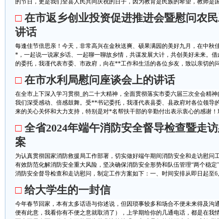
的节日，更是我们全县人民共同庆祝的日子，因为教育是民族的希望，教师是国家
□
在市返乡创业投资促进推进会暨慰问农民
讲话
每逢佳节倍思亲！今天，非常高兴在金秋送爽、硕果满园的美好九月，在中秋佳
*，一起说一说家乡话、一起聊一聊故乡情，共谋发展大计，共创美好未来。借此
的委托，我谨代表市委、市政府，向在**工作和生活的各位乡友，致以亲切的问候
□
在市水利局慰问座谈会上的讲话
在全市上下深入学习贯彻_的二十大精神，全面贯彻落实市委六届三次全会精神
我们深受感动、倍感鼓舞。受**书记委托，我谨代表县委、县政府对各位领导
来的关心关怀和大力支持，特别是对*名帮扶干部的辛勤付出表示衷心的感谢！现就
□
全省2024年端午消防安全督导检查暨走
案
为认真贯彻国家消防救援局工作部署，切实做好端午期间消防安全和走访慰问
有效防范化解消防安全重大风险，坚决确保消防安全形势和队伍管理“两个稳定
消防安全督导检查和走访慰问，制定工作方案如下：一、时间安排从即日起至6月1
□
给大学生的一封信
今年春节回家，本有太多话语与你述说，但因琐事较多和场合不便未来得及沟
便有此意，我看你有不便之意就取消了），上学期给你的几通电话，都是在我