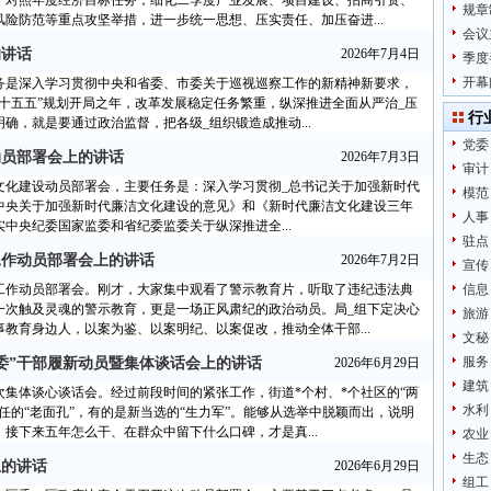
，对照年度经济目标任务，细化二季度产业发展、项目建设、招商引资、
规章
险防范等重点攻坚举措，进一步统一思想、压实责任、加压奋进...
会议
的讲话
2026年7月4日
季度
开幕
务是深入学习贯彻中央和省委、市委关于巡视巡察工作的新精神新要求，
是“十五五”规划开局之年，改革发展稳定任务繁重，纵深推进全面从严治_压
行
确，就是要通过政治监督，把各级_组织锻造成推动...
党委
动员部署会上的讲话
2026年7月3日
审计
文化建设动员部署会，主要任务是：深入学习贯彻_总书记关于加强新时代
模范
中央关于加强新时代廉洁文化建设的意见》和《新时代廉洁文化建设三年
人事
落实中央纪委国家监委和省纪委监委关于纵深推进全...
驻点
工作动员部署会上的讲话
2026年7月2日
宣传
工作动员部署会。刚才，大家集中观看了警示教育片，听取了违纪违法典
信息
一次触及灵魂的警示教育，更是一场正风肃纪的政治动员。局_组下定决心
旅游
教育身边人，以案为鉴、以案明纪、以案促改，推动全体干部...
文秘
服务
两委”干部履新动员暨集体谈话会上的讲话
2026年6月29日
建筑
集体谈心谈话会。经过前段时间的紧张工作，街道*个村、*个社区的“两
水利
任的“老面孔”，有的是新当选的“生力军”。能够从选举中脱颖而出，说明
接下来五年怎么干、在群众中留下什么口碑，才是真...
农业
生态
上的讲话
2026年6月29日
组工