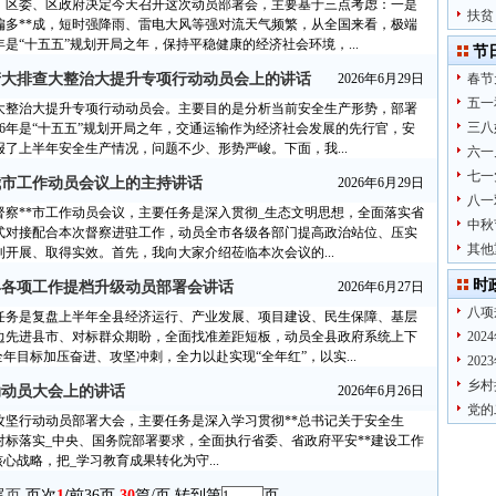
。区委、区政府决定今天召开这次动员部署会，主要基于三点考虑：一是
扶贫
偏多**成，短时强降雨、雷电大风等强对流天气频繁，从全国来看，极端
“十五五”规划开局之年，保持平稳健康的经济社会环境，...
节
生产大排查大整治大提升专项行动动员会上的讲话
2026年6月29日
春节
五一
大整治大提升专项行动动员会。主要目的是分析当前安全生产形势，部署
三八
26年是“十五五”规划开局之年，交通运输作为经济社会发展的先行官，安
了上半年安全生产情况，问题不少、形势严峻。下面，我...
六一
七一
我市工作动员会议上的主持讲话
2026年6月29日
八一
察**市工作动员会议，主要任务是深入贯彻_生态文明思想，全面落实省
中秋
式对接配合本次督察进驻工作，动员全市各级各部门提高政治站位、压实
其他
开展、取得实效。首先，我向大家介绍莅临本次会议的...
时
全县各项工作提档升级动员部署会讲话
2026年6月27日
八项
任务是复盘上半年全县经济运行、产业发展、项目建设、民生保障、基层
边先进县市、对标群众期盼，全面找准差距短板，动员全县政府系统上下
20
年目标加压奋进、攻坚冲刺，全力以赴实现“全年红”，以实...
20
乡村
动动员大会上的讲话
2026年6月26日
党的
攻坚行动动员部署大会，主要任务是深入学习贯彻**总书记关于安全生
标落实_中央、国务院部署要求，全面执行省委、省政府平安**建设工作
心战略，把_学习教育成果转化为守...
尾页
页次
1
/
前36页
30
篇/页 转到第
页