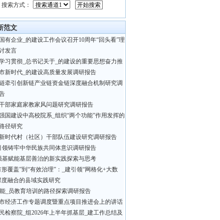
搜索方式：
新范文
国有企业_的建设工作会议召开10周年“回头看”理
讨发言
学习贯彻_总书记关于_的建设的重要思想奋力推
市新时代_的建设高质量发展调研报告
链牵引创新链产业链资金链深度融合机制研究调
告
干部家庭家教家风问题研究调研报告
强国建设中高校院系_组织“两个功能”作用发挥的
路径研究
新时代村（社区）干部队伍建设研究调研报告
引领铸牢中华民族共同体意识调研报告
强基赋能基层善治的新实践探索与思考
有形覆盖”到“有效治理”：_建引领“网格化+大数
深度融合的县域实践研究
赋能_员教育培训的路径探索调研报告
市经济工作专题调度暨重点项目推进会上的讲话
民检察院_组2026年上半年抓基层_建工作总结及