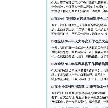
今天，市委召开全市纪律教育暨作风整顿动
全会精神，全面落实全面从严治_主体责任，
中整顿工作进行全面安排部署，动员全市各级_
□
在公司_支部换届选举动员部署会上
今天，我们召开公司_支部换届选举动员部署
线，全面落实上级_工委关于基层_组织换届
明确目标任务、严明工作纪律，确保本次_支部
□
在全镇2026年人大评议工作动员大
今天，我们召开全镇2026年人大评议工作
度的重要思想，全面落实省、市、县委人大
作。会议核心是统一思想、明确任务、压实责
□
在全镇2026年移风易俗工作再动员
今天我们召开全镇移风易俗工作再动员、再
求，复盘我镇上半年红白事治理、高价彩礼
堵点难点问题，压紧压实村（社区）、镇直单
□
在全县镇村软弱涣散_组织整顿工作
今天我们召开全县镇村软弱涣散_组织整顿
要求，落实全省抓_建促乡村振兴推进会精神
整顿工作，进一步压实责任、精准施策，全面