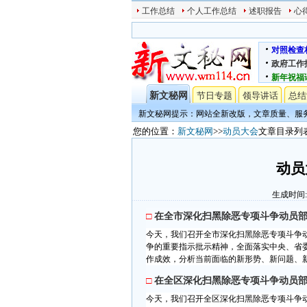
工作总结
个人工作总结
述职报告
心
对照检查
政府工作
新年祝福
新文秘网
节日专题
领导讲话
总结
新文秘网提示：网站全新改版，文章质量、服
您的位置：
新文秘网
>>
动员大会
文章目录列
动员
生成时间:202
□
在全市深化扫黑除恶专项斗争动员
今天，我们召开全市深化扫黑除恶专项斗争
争的重要指示批示精神，全面落实中央、省
作成效，分析当前面临的新形势、新问题、新
□
在全区深化扫黑除恶专项斗争动员
今天，我们召开全区深化扫黑除恶专项斗争