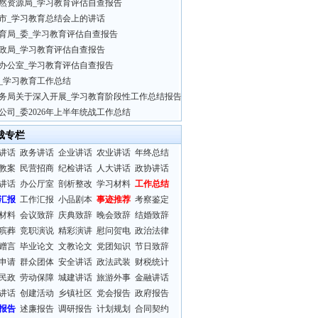
然资源局_学习教育评估自查报告
市_学习教育总结会上的讲话
育局_委_学习教育评估自查报告
政局_学习教育评估自查报告
办公室_学习教育评估自查报告
_学习教育工作总结
务局关于深入开展_学习教育阶段性工作总结报告
公司_委2026年上半年统战工作总结
裁专栏
讲话
政务讲话
企业讲话
农业讲话
年终总结
教案
民营招商
纪检讲话
人大讲话
政协讲话
讲话
办公厅室
剖析整改
学习材料
工作总结
汇报
工作汇报
小品剧本
事迹推荐
考察鉴定
材料
会议致辞
庆典致辞
晚会致辞
结婚致辞
殡葬
竞职演说
精彩演讲
慰问贺电
政治法律
赠言
毕业论文
文教论文
党团知识
节日致辞
申请
群众团体
安全讲话
政法武装
财税统计
民政
劳动保障
城建讲话
旅游外事
金融讲话
讲话
创建活动
乡镇社区
党会报告
政府报告
报告
述廉报告
调研报告
计划规划
合同契约