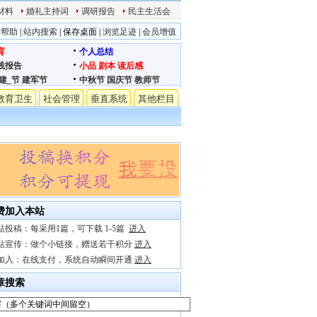
材料
婚礼主持词
调研报告
民主生活会
站帮助
|
站内搜索
|
保存桌面
|
浏览足迹
|
会员增值
育
个人总结
践报告
小品
剧本
读后感
建_节
建军节
中秋节
国庆节
教师节
教育卫生
社会管理
垂直系统
其他栏目
费加入本站
站投稿：每采用1篇，可下载 1-5篇
进入
站宣传：做个小链接，赠送若干积分
进入
加入：在线支付，系统自动瞬间开通
进入
章搜索