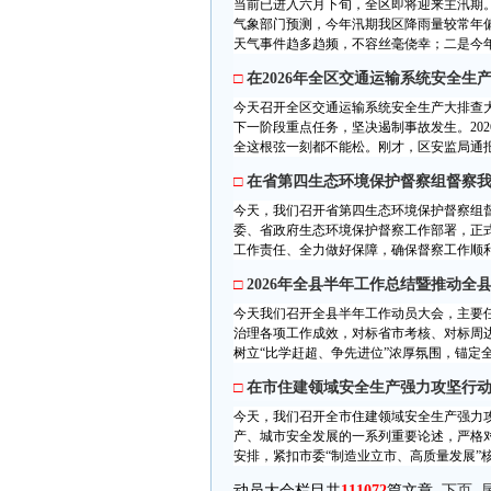
当前已进入六月下旬，全区即将迎来主汛期
气象部门预测，今年汛期我区降雨量较常年
天气事件趋多趋频，不容丝毫侥幸；二是今年是
□
在2026年全区交通运输系统安全
今天召开全区交通运输系统安全生产大排查
下一阶段重点任务，坚决遏制事故发生。20
全这根弦一刻都不能松。刚才，区安监局通报
□
在省第四生态环境保护督察组督察
今天，我们召开省第四生态环境保护督察组督
委、省政府生态环境保护督察工作部署，正
工作责任、全力做好保障，确保督察工作顺利
□
2026年全县半年工作总结暨推动
今天我们召开全县半年工作动员大会，主要
治理各项工作成效，对标省市考核、对标周
树立“比学赶超、争先进位”浓厚氛围，锚定全
□
在市住建领域安全生产强力攻坚行
今天，我们召开全市住建领域安全生产强力
产、城市安全发展的一系列重要论述，严格对
安排，紧扣市委“制造业立市、高质量发展”核
动员大会栏目共
111072
篇文章
下页