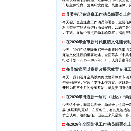
经济发展面临的机遇、短板与外部环境变化
市场主体培育、营商环境优化、民生保障、风
□
县委书记在巡察工作动员部署会上
今天召开全县巡察工作动员部署会，主要任
对县委第**轮巡察进行动员安排。2026年
力不减。在这个节点启动本轮巡察，指向很明
□
在2026年全市新时代廉洁文化建设
今天，我们在这里隆重召开全市新时代廉洁
廉洁文化建设的重要论述，全面落实《中共
行动计划（2025—2027年）》，认真贯彻
□
在县城管局以案促改警示教育专项
今天，我们召开全局以案促改警示教育专项
型案例通报，宣读了专项工作方案。这既是
开展为期三个月的专项整治，就是要用身边事
□
在2026年街道新一届村（社区）“
今天这个会，既是见面会、动员会，也是一次
委”换届顺利完成。在座各位，有的是连选连
群众认可、组织信任。但选上来只是第一步，
□
在2026年全区防汛工作动员部署会