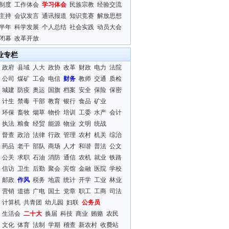
制度
工作体会
学习体会
民族宗教
经验交流
主持
会议发言
通讯报道
知识竞赛
解放思想
半年
科学发展
个人总结
社会实践
动员大会
闭幕
改革开放
业专栏
政府
县域
人大
政协
改革
财政
电力
法院
公司
煤矿
工会
电信
财务
教师
交通
质检
城建
防疫
奥运
国旗
档案
安全
保险
保密
计生
禁毒
干部
教育
银行
食品
矿业
环保
畜牧
烟草
物价
培训
工委
水产
会计
执法
粮食
经贸
能源
物业
文明
统战
督查
政治
法律
行政
管理
农村
机关
综治
药品
老干
部队
商场
人才
和谐
普法
公文
公关
求职
石油
消防
通信
农机
就业
铁路
信访
卫生
后勤
聚会
宾馆
金融
医院
学校
邮政
作风
税务
地震
统计
开学
工业
林业
营销
道德
广电
国土
党章
职工
工商
司法
计算机
共青团
幼儿园
妇联
公务员
生活会
二十大
换届
科技
商业
贿赂
农民
文化
体育
法制
学期
稽查
新农村
收费站