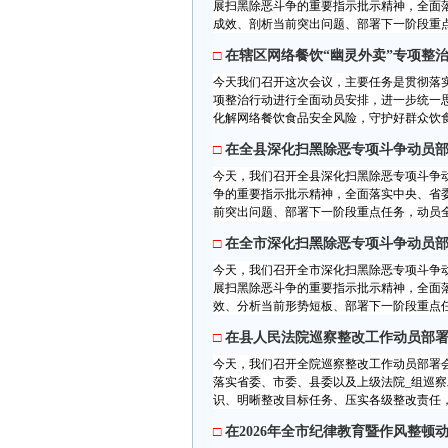
展扫黑除恶斗争的重要指示批示精神，全面
成效、剖析当前突出问题、部署下一阶段重点
□
在辖区网络餐饮“幽灵外卖”专项整
今天我们召开这次会议，主要任务是贯彻落实
项整治行动进行全面动员安排，进一步统一
化解网络餐饮食品安全风险，守护好群众饮食
□
在全县深化扫黑除恶专项斗争动员
今天，我们召开全县深化扫黑除恶专项斗争
争的重要指示批示精神，全面落实中央、省
前突出问题、部署下一阶段重点任务，动员全
□
在全市深化扫黑除恶专项斗争动员
今天，我们召开全市深化扫黑除恶专项斗争
展扫黑除恶斗争的重要指示批示精神，全面
效、分析当前形势短板、部署下一阶段重点任
□
在县人民法院巡察整改工作动员部
今天，我们召开全院巡察整改工作动员部署
落实省委、市委、县委以及上级法院_组巡
识、明晰整改目标任务、压实各级整改责任，
□
在2026年全市纪律教育暨作风整顿