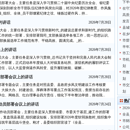
下半
员部署大会，主要任务是深入学习贯彻二十届中央纪委历次全会、省纪委
深刻剖析全市干部队伍纪律作风突出问题，对2026年度纪律教育、作风集
在守
组织、全体_员干部绷紧纪律之弦、锤炼过硬作风，持...
高质
发言
的讲话
2026年7月28日
县城
大会，主要任务是深入学习贯彻新时代_的建设总要求和新时代_的组织路
在乡
工作的统一部署，安排部署我司_支部换届选举各项工作，统一思想认识、
市督
换届选举工作规范有序、平稳高效、圆满完成。_的...
半年
会上的讲话
2026年7月28日
市工
动员大会，主要任务是深入学习贯彻_总书记关于坚持和完善人民代表大会制
市机
工作部署，正式启动本年度镇人大对镇直各站所、派驻机构的履职评议工
划
任，以人大监督倒逼作风转变、提升履职效能、破解...
市教
再部署会议上的讲话
2026年7月28日
划
部署专题会议，主要任务是对照县委、县政府乡风文明建设工作考核要
市交
、大操大办、封建迷信、厚葬薄养等重点工作落实情况，查摆当前存在的
划
位、网格员、红白理事会四方责任，细化下半年整治举措，推动我...
热
动员部署会议上的讲话
2026年7月24日
20
工作动员部署会，主要任务是深入贯彻省委、市委关于基层_建工作的部署
全县
，复盘我县基层_组织建设短板，安排部署2026年度软弱涣散村_组织集中
市财
筑牢基层战斗堡垒。刚才，县委组织部宣读了《全县...
公司