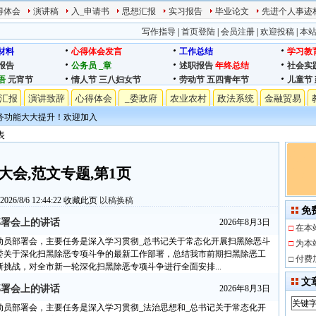
得体会
演讲稿
入_申请书
思想汇报
实习报告
毕业论文
先进个人事迹
写作指导
|
首页登陆
|
会员注册
|
欢迎投稿
|
本
材料
心得体会发言
工作总结
学习教
报告
公务员
_章
述职报告
年终总结
社会实
语
元宵节
情人节
三八妇女节
劳动节
五四青年节
儿童节
汇报
演讲致辞
心得体会
_委政府
农业农村
政法系统
金融贸易
务功能大大提升！欢迎加入
表
大会,范文专题,第1页
6/8/6 12:44:22
收藏此页
以稿换稿
免
部署会上的讲话
2026年8月3日
□
在本
动员部署会，主要任务是深入学习贯彻_总书记关于常态化开展扫黑除恶斗
□
为本
委关于深化扫黑除恶专项斗争的最新工作部署，总结我市前期扫黑除恶工
□
付费
挑战，对全市新一轮深化扫黑除恶专项斗争进行全面安排...
文
部署会上的讲话
2026年8月3日
动员部署会，主要任务是深入学习贯彻_法治思想和_总书记关于常态化开