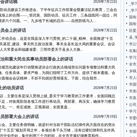
进会讲话稿
2026年7月22日
_学
国防动员建设工作推进会、下半年征兵工作部署会暨廉洁征兵教育，三会合
_学
战场上的合围——_管武装、国防动员、征兵工作，三条战线同一战位，同
国有
讲六个问题。一、九乡地下长城的启示——自然防线与人...
国有
动员会上的讲话
2026年7月22日
区委
县_
作动员会，这是在我县深入学习贯彻_的二十届_精神、全面推进“十五
关基层_建设、事关民主政治发展、事关全县长远大局的重要会议。会议
市公
人大常委会和福建省委、三明市委关于县乡人大换...
在集
学习
治和重大民生实事动员部署会上的讲话​
2026年7月21日
全市
执法规范化建设年行动暨推进涉企行政执法领域突出问题专项整治和重大民
乡镇
明确、任务具体、要求严格，为我们指明了工作方向、提供了根本遵循。会
市人
面领会会议精神，不折不扣抓好贯彻落实。下面，结合我市...
市国
上的动员讲话
2026年7月21日
市发
会议，主要任务是深入贯彻上级_委关于学习教育的工作要求，全面回顾总
市直
不足，对收尾阶段各项工作进行再动员、再部署、再压实，确保学习教育
公司
见。一、肯定成效、正视基础，全面复盘...
学习
动员部署大会上的讲话
2026年7月19日
市委
大会。主要任务很明确，就是针对当前干部队伍纪律作风方面存在的突出
全市
“十五五”规划开局之年，各项任务千头万绪，没有过硬纪律和扎实作风
市国
月中旬开始，集中利用三个月时间，在全市开展纪律教育和作...