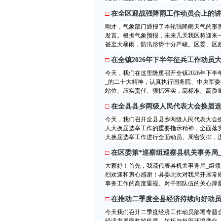
□
在全区迎战强降雨工作动员会上的
刚才，气象部门通报了本轮强降雨天气的形
发言。根据气象预报，未来几天我区将迎来
甚至大暴雨，防汛形势十分严峻。区委、区政
□
在全镇2026年下半年征兵工作动员
今天，我们在这里隆重召开全镇2026年下
_的二十大精神，认真执行国务院、中央军
站位、压实责任、狠抓落实，高标准、高质量
□
在全县县乡两级人民代表大会换届
今天，我们召开全县县乡两级人民代表大会
人大换届选举工作的重要指示精神，全面落
大换届选举工作进行全面动员、周密安排，进
□
在区委第*巡察组巡察县机关事务局
大家好！首先，我谨代表县机关事务局_组
烈欢迎和衷心感谢！县委此次对我局开展常规
事务工作的高度重视、对干部队伍的关心厚爱
□
在推动二季度全县经济持续向好动
今天我们召开二季度经济工作动员部署专题