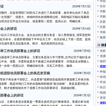
市自
在全
讲话
2026年7月15日
市教
势预判，应急管理部门对防汛工作进行了具体部署，相关单位也作了表态
市财
一次范围广、强度大、持续时间长的强降雨过程，局部地区可能出现暴雨
府决定召开这次动员会，就是要统一思想、提高认识、明确任务...
区委
区委
大会上的讲话
2026年7月14日
市税
半年征兵工作动员大会。这次会议的主要任务是：深入贯彻落实_强军思想和
集团
委征兵命令，全面部署我镇下半年征兵工作，动员全镇上下统一思想、提高
完成年度兵员征集任务。刚才，镇武装部同志传达...
体
选举工作动员部署会上的讲话
2026年7月9日
党务
党课
换届选举工作动员部署会，主要任务是深入学习贯彻_总书记关于做好县乡
组织
实中央、省委、市委和县委关于换届工作的部署要求，对我县县乡两级人
一步统一思想认识、明确目标任务、压实工作责任，确保...
思想
申报
_组进驻动员部署会上的表态发言稿
2026年7月6日
悼词
领导班子和全体干部职工，向县委第*巡察组莅临我局开展巡察工作表示热
毕业
巡察，既是对我们工作的全面检阅和精准“政治体检”，更是县委对机关
转正
。刚才巡察组组长作了巡察工作动员部署讲话，我就做好配...
统战
员部署会上的讲话
2026年7月5日
宣传
会议，主要任务是全面复盘一季度全县经济运行整体情况，客观分析当前
述职