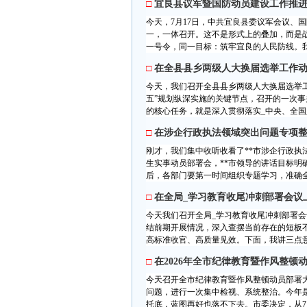
□
宜良县议军暨国防动员建设工作推
今天，7月17日，中共宜良县委议军会议、
一，一体召开。这不是形式上的叠加，而是
一号令，同一目标：筑牢宜良的人民防线。我
□
在全县县乡两级人大换届选举工作
今天，我们召开全县县乡两级人大换届选举工
五”规划纵深实施的关键节点，召开的一次事
的核心任务，就是深入贯彻落实_中央、全国
□
在涉企行政执法领域突出问题专项整
刚才，我们集中收听收看了**市涉企行政
生实事动员部署会，**市领导的讲话目标
后，各部门要第一时间组织专题学习，准确全
□
在全局_学习教育收尾冲刺部署会议
今天我们召开全局_学习教育收尾冲刺部署
结前期开展情况，深入查摆当前存在的短板
高标准收官、高质量见效。下面，我讲三点意
□
在2026年全市纪律教育暨作风整顿
今天召开全市纪律教育暨作风整顿动员部署
问题，进行一次集中检视、系统整治。今年是
托底，蓝图再好也落不下去。市委决定，从7