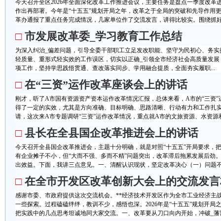
今天召开全区2026年全面深化改革工作推进会议，主要任务是盘点一季度改革
作出再部署。今年是“十五五”规划开局之年，改革之于全局的突破和先导作用
革办通报了重点任务完成情况，几家单位作了交流发言，讲得比较实。围绕抓好下
□
市发展改革委_学习教育工作总结
为深入纠治_偏差问题，引导全委干部职工立足发改职能、坚守为民初心、务实
轻质量、重形式轻实效的工作误区，切实以正确_引领全市经济社会高质量发展
项工作，坚持学思践悟贯通、查改落实同步、学用融合提质，全面夯实履职...
□
在“三资”运作改革座谈会上的讲话
刚才，听了A市国有资源资产资本运作改革情况汇报，总体来看，A市的“三资
得了一定的实效，尤其是方向准确、目标明确、思路清晰、行动有力和工作扎
请，这次来A市专题调研“三资”运作改革情况，重点就A市的文旅资源、水资源和
□
县长在全县国企改革推进会上的讲话
今天召开全县国企改革推进会，主题十分明确，就是对照“十五五”开局要求，
有企业摊子不小，但“大而不强、多而不精”问题突出，改革滞后拖累发展后劲
出效益。下面，我讲三点意见。一、清醒认识现状，坚定改革决心（一）问题不容
□
在全市开发区改革创新大会上的交流发言
感谢市委、市政府提供这次交流机会。**经济技术开发区作为全市工业经济主
一些探索。过程磕磕绊绊，教训不少，感悟也深。2026年是“十五五”规划开
把实践中的几点思考坦诚地同大家交流。一、改革要从刀口向内开始，冲破_藩篱开