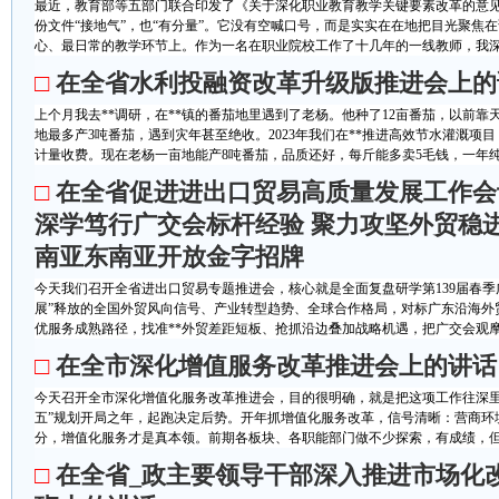
最近，教育部等五部门联合印发了《关于深化职业教育教学关键要素改革的意
份文件“接地气”，也“有分量”。它没有空喊口号，而是实实在在地把目光聚焦
心、最日常的教学环节上。作为一名在职业院校工作了十几年的一线教师，我深感
□
在全省水利投融资改革升级版推进会上的
上个月我去**调研，在**镇的番茄地里遇到了老杨。他种了12亩番茄，以前
地最多产3吨番茄，遇到灾年甚至绝收。2023年我们在**推进高效节水灌溉项
计量收费。现在老杨一亩地能产8吨番茄，品质还好，每斤能多卖5毛钱，一年纯收
□
在全省促进进出口贸易高质量发展工作会
深学笃行广交会标杆经验 聚力攻坚外贸稳进
南亚东南亚开放金字招牌
今天我们召开全省进出口贸易专题推进会，核心就是全面复盘研学第139届春季
展”释放的全国外贸风向信号、产业转型趋势、全球合作格局，对标广东沿海外
优服务成熟路径，找准**外贸差距短板、抢抓沿边叠加战略机遇，把广交会观摩学
□
在全市深化增值服务改革推进会上的讲话
今天召开全市深化增值化服务改革推进会，目的很明确，就是把这项工作往深里推
五”规划开局之年，起跑决定后势。开年抓增值化服务改革，信号清晰：营商环
分，增值化服务才是真本领。前期各板块、各职能部门做不少探索，有成绩，但也
□
在全省_政主要领导干部深入推进市场化