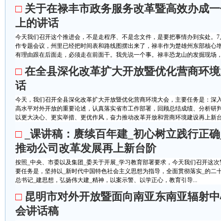
□
关于在禄丰市政务服务改革暨高效办成一
上的讲话
今天我们召开这个推进会，不是走程序、不是念文件，是要把事情办到实处。7
作专题会议，州里已经把时间表和路线图摆出来了，禄丰作为楚雄州东部核心
有理由跟在后面走，必须走在前面干。我先说一个事。禄丰恐龙山的发掘现场，有
□
在全县深化改革扩大开放暨优化营商环境
话
今天，我们召开全县深化改革扩大开放暨优化营商环境大会，主要任务是：深入
高水平对外开放的重要论述，认真落实省市工作部署，回顾总结成绩、分析研
以更大决心、更实举措、更优作风，奋力推动改革开放和营商环境建设再上新台阶
□
_课讲稿：赓续百年建_初心树立践行正确
推动公司改革发展再上新台阶
按照_中央、市委以及集团_委关于开展_学习教育部署要求，今天我们召开这次
要任务是，坚持以_新时代中国特色社会主义思想为指导，全面贯彻落实_的二
总书记_建思想，弘扬伟大建_精神，以案示警、以学正心，教育引导...
□
昆明市对外开放暨面向南亚东南亚辐射中
会讲话稿