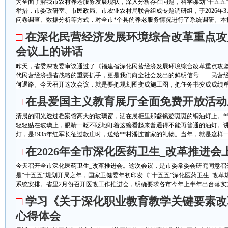
为全面了解我市农村养老服务发展现状，深入分析存在问题，科学谋划“十五五
举措，市委政研室、市民政局、市农业农村局联合组成专题调研组，于2026年
问卷调查、数据分析等方式，对全市*个县的养老服务情况进行了系统调研。本报
□
在深化民营经济发展环境综合改革重点攻
会议上的讲话
昨天，省委深改委审议通过了《福建省深化民营经济发展环境综合改革重点攻
代民营经济强省战略的重要抓手，更是我们向全社会发出的鲜明信号——民营
何退路。今天召开这次会议，就是要把规划图变成施工图，把任务书变成成绩单。
□
在县爱国主义教育展厅全面免费开放活动
清晨的阳光透过档案馆高大的玻璃窗，洒在展柜里那盏锈迹斑斑的铜油灯上。**
轻轻贴在玻璃上，眼睛一眨不眨地盯着这盏看起来普通得不能再普通的油灯。讲
灯，是1935年红军长征过款庄时，送给**村潘连首家的礼物。当年，就是这样一盏
□
在2026年全市深化医药卫生_改革推进会
今天召开全市深化医药卫生_改革推进会。这次会议，是市委常委会研究同意召开
是“十五五”规划开局之年，国家卫健委年初印发《“十五五”深化医药卫生_改
系统安排。省里2月份召开医改工作推进会，明确要求各市今年上半年出台落实方案
□
学习《关于深化职业教育教学关键要素改
心得体会