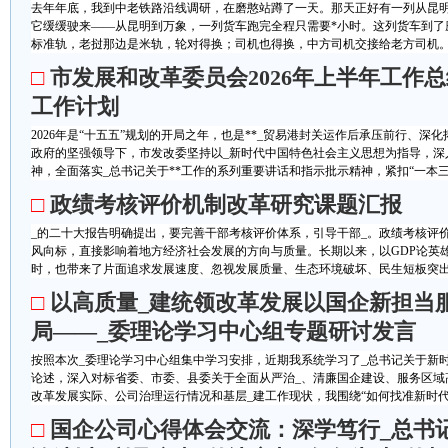
去年年底，我到中老铁路沿线调研，在磨憨站蹲了一天。那天正好有一列从昆
它缓缓驶来——从昆明到万象，一列货车跑完全程只需要*小时。这列货车到了
标准轨，老挝那边是米轨，轮对得换；司机也得换，中方司机交接给老方司机。看
□
市发展和改革委员会2026年上半年工作
工作计划
2026年是“十五五”规划的开局之年，也是**_贸易港封关运作后承压前行、
政府的坚强领导下，市发改委坚持以_新时代中国特色社会主义思想为指导，深
神，全面落实_总书记关于**工作的系列重要讲话和指示批示精神，紧扣“一本三.
□
政绩考核评价机制改革研究课题汇报
_的二十大报告明确提出，要完善干部考核评价体系，引导干部_。政绩考核评
风向标，直接影响着地方经济社会发展的方向与质量。长期以来，以GDP论英
时，也带来了片面追求发展速度、忽视发展质量、生态环境破坏、民生短板突出等
□
以高质量_建统领改革发展以国企新担当
局——_委理论学习中心组专题研讨发言
按照本次_委理论学习中心组集中学习安排，近期我系统学习了_总书记关于新
论述，深入对标省委、市委、县委关于全面从严治_、清廉国企建设、服务区域
改革发展实际、公司治理运行情况和基层_建工作现状，我围绕“如何找准新时代县
□
国企公司心得体会交流：深学笃行_总书