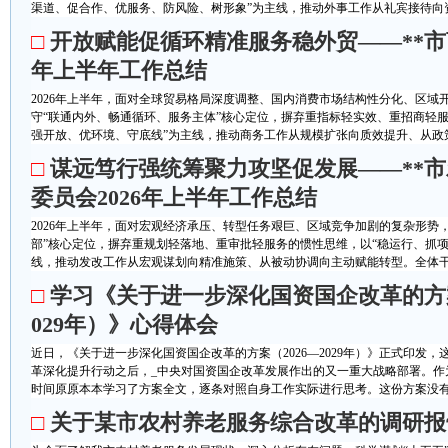
渠道、促合作、优服务、防风险、树形象”为主线，推动外事工作从礼宾接待向资
□
开放赋能促循环精准服务稳外贸——**市商
年上半年工作总结
2026年上半年，面对全球贸易格局深度调整、国内消费市场结构性分化、区域
守“联通内外、畅通循环、服务主体”核心定位，摒弃重指标轻实效、重招商轻
强开放、优环境、守底线”为主线，推动商务工作从规模扩张向质效提升、从政策
□
谋远笃行强统筹聚力攻坚促发展——**
委员会2026年上半年工作总结
2026年上半年，面对宏观经济承压、转型任务艰巨、区域竞争加剧的复杂形势
部”核心定位，摒弃重规划轻落地、重审批轻服务的惯性思维，以“稳运行、抓
线，推动发改工作从宏观谋划向精准施策、从被动协调向主动赋能转型。全体干部
□
学习《关于进一步深化国资国企改革的方案（
029年）》心得体会
近日，《关于进一步深化国资国企改革的方案（2026—2029年）》正式印发
革深化提升行动之后，_中央对国资国企改革发展作出的又一重大战略部署。作
时间原原本本学习了方案全文，逐条对照自身工作实际进行思考。这份方案没有空
□
关于某市农村养老服务综合改革的调研报