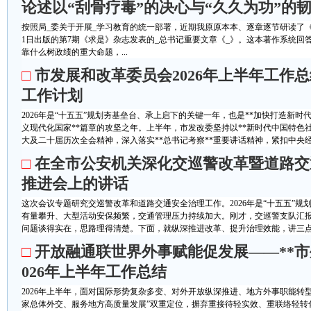
论述以“刮骨疗毒”的决心与“久久为功”的
按照局_委关于开展_学习教育的统一部署，近期我原原本本、逐章逐节研读了《
1日出版的第7期《求是》杂志发表的_总书记重要文章《_》。这本著作系统回
靠什么树政绩的重大命题，...
□
市发展和改革委员会2026年上半年工作
工作计划
2026年是“十五五”规划夯基垒台、承上启下的关键一年，也是**加快打造新
义现代化国家**篇章的攻坚之年。上半年，市发改委坚持以**新时代中国特色
大及二十届历次全会精神，深入落实**总书记考察**重要讲话精神，紧扣中央经济
□
在全市公安机关深化交巡警改革暨道路交
推进会上的讲话
这次会议专题研究交巡警改革和道路交通安全治理工作。2026年是“十五五”
有量攀升、大型活动安保频繁，交通管理压力持续加大。刚才，交巡警支队汇
问题谈得实在，思路理得清楚。下面，就纵深推进改革、提升治理效能，讲三点意
□
开放融通联世界外事赋能促发展——**市
026年上半年工作总结
2026年上半年，面对国际形势复杂多变、对外开放纵深推进、地方外事职能转
家总体外交、服务地方高质量发展”双重定位，摒弃重接待轻实效、重联络轻转