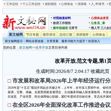
工作总结
个人工作总结
述职报告
心得体会
演讲稿
入_申请书
对照检查材料
心得体会发言
政府工作报告
公务员
_章
新年祝福语
元宵节
情人节
三八妇
新文秘网
节日专题
领导讲话
总结汇报
演讲致辞
心得体会
新文秘网提示：网站全新改版，文章质量、服务功能大大提升！欢迎加入
您的位置：
新文秘网
>>
改革开放
文章目录列表
改革开放,范文专题,第1
生成时间:2026/8/7 2:04:17
收藏此页
□
市发展和改革局2026年上半年经济运行
2026年是“十五五”规划开局起步关键之年，上半年，全市深入贯彻中央、省
基调，完整、准确、全面贯彻新发展理念，主动服务和融入新发展格局，市发
目攻坚、产业培育、民生保障核心职能，紧盯年度经济目标任务，常态化开展经济
□
在全区2026年全面深化改革工作推进会