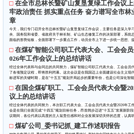
□
在全市总林长暨矿山复垦复绿工作会议上
牢政治责任 抓实重点任务 奋力谱写全市
章
今天，我们专门召开全市总林长暨矿山复垦复绿工作会议，主要任务是深入学习
央、国务院和省委、省政府关于林长制、矿山生态修复工作的决策部署，系统
面临的形势短板，全面部署下一步重点工作，动员全市上下进一步统一思想、提高
□
在煤矿智能公司职工代表大会、工会会员
026年工作会议上的总结讲话
经过全体代表和与会同志的共同努力，煤矿智能公司职工代表大会、工会会员代表
了各项预定议程，即将胜利闭幕。这次会议是在我国迈上全面建设社会主义现
标进军的关键时期，是在“十五五”规划开局起步的重要年份，也是公司深化智能化
□
在国企煤矿职工、工会会员代表大会暨20
议上的总结讲话
经过全体代表的共同努力，本次职工代表大会、工会会员代表大会暨2026年工
会是在我们全面完成“十四五”规划目标任务，昂首阔步迈进“十五五”发展新阶
议期间，各位代表以高度的主人翁责任感和对企业发展深切关怀的态度，认真听取
□
煤矿公司_委书记抓_建工作述职报告