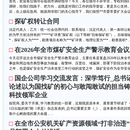
首先，欢迎各位领导莅临我市调研指导！今天，各位领导不辞辛苦，专程到我
调研，给我们指路子、把方向，这既是对我们工作的指导督促，更是关心支持。
后，在上级应急局、能源局等部门的关心指导下，我们按照**市委常委扩大会议及
□
探矿权转让合同
法定代表人：乙方：统一社会信用代码：联系地址：法定代表人：第一条转让标
的为甲方依法持有的“*****矿详查”探矿权（以下简称“目标探矿权”）。目标探
*，探矿权人为****，勘查项目名称为***矿详查，地理位置为***，勘查面积*...
□
在2026年全市煤矿安全生产警示教育会
今天召开这次全市煤矿安全生产警示教育会议，主要任务是复盘2026年以来全
事故和周边地市典型事故为镜鉴，敲警钟、压责任、堵漏洞，部署下阶段治本攻坚
之年，也是煤矿安全生产治本攻坚三年行动的攻坚之年，煤矿安全作为全市安全生产
□
国企公司学习交流发言：深学笃行_总书
论述以为国找矿的初心与敢闯敢试的担当
科技领军企业
按照局_委关于开展_学习教育的统一部署，近期我原原本本、逐章逐节研读了《
1日出版的第7期《求是》杂志发表的_总书记重要文章《_》。这本著作系统回
靠什么树政绩的重大命题，...
□
在全市公安机关矿产资源领域“打非治违