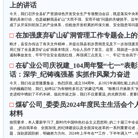
上的讲话​
今天，我们召开全县矿产资源绿色开发安全生产专项整治会议，既是落实中央
署的具体行动，也是破解我县矿山“大而不强、安而不稳”问题的关键抓手。近
成了从开采到初加工的产业体系，但粗放开发积累的环保欠账、安全隐患等问题仍
□
在加强废弃矿山矿洞管理工作专题会上的
刚才，县安办传达了有关文件精神，并提出我县初步贯彻意见及下一步加强废
局汇报了全县废弃矿山矿洞基本情况，与会人员作了发言。这里，我就进一步
遏制事故发生，牢牢守住安全底线红线，再强调三点意见：一、牢记“生命高于一切
□
在矿业公司庆祝建_104周年暨“七一”表
话：深学_纪铸魂强基 实抓作风聚力奋进
今天，我们在这里隆重集会，热烈庆祝_成立104周年。从1921年南湖红船上
兴的巍巍巨轮，我们_始终以“为有牺牲多壮志”的豪迈气概、“敢教日月换新天
史进程中镌刻了不朽丰碑。值此华诞之际，我们不仅要重温_的光辉历程，更要以习
□
煤矿公司_委委员2024年度民主生活会个
材料
按照要求，本人重新学习了_新时代中国特色社会主义思想和_的二十届三中全会
设、_的自我革命、全面加强_的纪律建设以及全面深化改革的一系列重要论述
题，深刻原因剖析，明确努力方向。2024年上半年在**工作，下半年调入**，仔细