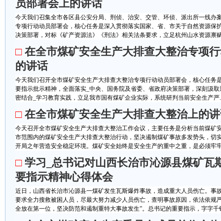
员部署会上的讲话
今天我们召集全市各区县公安分局、刑侦、治安、交管、环侦、派出所一线办
专项行动动员部署会，核心任务是深入贯彻落实国家、省、市关于自然资源保
决策部署，对标《矿产资源法》《刑法》相关法条要求，立足杭州山水资源禀赋、
□
在全市煤矿安全生产大排查大整治专项行
的讲话
今天我们召开全市煤矿安全生产大排查大整治专项行动动员部署会，核心任务是
要指示批示精神，全面落实_中央、国务院及省委、省政府决策部署，深刻汲取
密结合_学习教育实践，立足我市国有煤矿企业实际，系统研判当前安全生产严..
□
在全市煤矿安全生产大排查大整治上的讲
今天召开全市煤矿安全生产大排查大整治工作会议，主要任务是分析当前煤矿
市范围内的煤矿安全生产大排查大整治行动，坚决遏制煤矿事故多发势头，切实
开局之年营造安全稳定环境。煤矿安全始终是安全生产的重中之重，是必须牢牢守
□
学习_总书记对山西长治市沁源县煤矿瓦
要指示精神心得体会
近日，山西省长治市沁源县一煤矿发生瓦斯爆炸事故，造成重大人员伤亡。事故
要求全力搜救被困人员，尽最大努力减少人员伤亡，查明事故原因，依法依规严
全放在第一位，坚决防范和遏制重特大事故发生”。总书记的重要指示，字字千钧