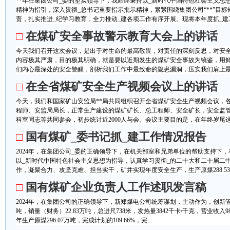
**年在集团公司_委的坚实领导下，我始终秉持以_新时代中国特色社会主义思
精神为指引，深入贯彻_总书记重要指示批示精神，紧紧围绕集团公司“**”目
责，扎实推进_纪学习教育，全力推动_建各项工作有序开展。现将本年度抓_建工作
□
在煤矿安全事故警示教育大会上的讲话
今天我们召开这次会议，是出于对生命的最高敬畏，对责任的深刻反思，对安
内容极其严肃，目的极其明确，就是要以近期发生的煤矿安全事故为镜鉴，用
们内心最深处的安全警醒，剖析我们工作中最致命的隐患漏洞，压实我们肩上最神
□
在全省煤矿安全生产视频会议上的讲话
今天，我们和国家矿山安监局**局共同组织召开全省煤矿安全生产视频会议，
程师、安监局局长，正常生产建设的煤矿矿长、总工程师、安全矿长，安全监
科室同志等共同参会，初步统计近2000人与会。会议主要目的是，在年终岁尾这
□
国有煤矿_委书记抓_建工作情况报告
2024年，在集团公司_委的正确领导下，在机关部室和兄弟单位的帮助支持下
以_新时代中国特色社会主义思想为指导，认真学习贯彻_的二十大和二十届二
作，凝聚合力、攻坚克难、担当实干，矿井实现年度安全生产，生产原煤288.53万
□
国有煤矿企业负责人工作述职发言稿
2024年，在集团公司的正确领导下，新郑煤电公司统筹谋划，主动作为，创新管理
吨，销量（财务）22.83万吨，总进尺738米，发热量3842千卡/千克，营业收入988
年生产原煤296.07万吨，完成计划的109.66%，完...