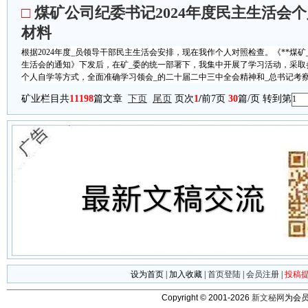
□
煤矿公司纪委书记2024年度民主生活会
材料
根据2024年度_员领导干部民主生活会安排，现在我作个人对照检查。《**煤矿_
生活会的通知》下发后，在矿_委的统一部署下，我集中开展了学习活动，采取
个人自学等方式，全面准确学习领会_的二十届二中三中全会精神和_总书记考察安
矿业栏目共
11198
篇文章
下页
尾页
页次
1
/
前7页
30
篇/页 转到第
设为首页
|
加入收藏
|
首页登陆
|
会员注册
|
投稿
Copyright © 2001-2026
新文秘网
为会员