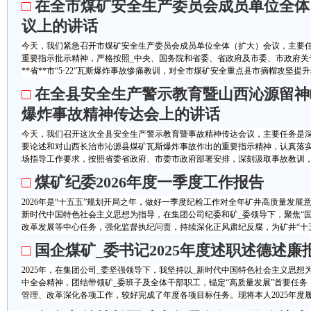
□
在全市煤矿安全生产委员会成员单位全体
议上的讲话
今天，我们紧急召开市煤矿安全生产委员会成员单位全体（扩大）会议，主要任
重要指示批示精神，严格按照_中央、国务院和省委、省政府及市委、市政府关
**省**市“5·22”瓦斯爆炸事故惨痛教训，对全市煤矿安全重点县市摘帽攻坚提升和
□
在全县安全生产警示教育暨山西沁源留神
爆炸事故精神传达会上的讲话
今天，我们召开这次全县安全生产警示教育暨事故精神传达会议，主要任务是深
要论述和对山西长治市沁源县煤矿瓦斯爆炸事故作出的重要指示精神，认真落
场指导工作要求，按照省委省政府、市委市政府部署安排，深刻汲取事故教训，举
□
煤矿纪委2026年度一季度工作报告
2026年是“十五五”规划开局之年，做好一季度纪检工作对全年矿井高质量发展
新时代中国特色社会主义思想为指导，在集团公司纪委和矿_委领导下，聚焦“
改革发展等中心任务，强化监督执纪问责，持续深化正风肃纪反腐，为矿井“十五五
□
国企煤矿_委书记2025年度述职述德述廉
2025年，在集团公司_委坚强领导下，我坚持以_新时代中国特色社会主义思想
中全会精神，团结带领矿_委班子及全体干部职工，锚定“高质量发展”首要任务
管理、改革深化各项工作，较好完成了年度各项目标任务。现将本人2025年度履职