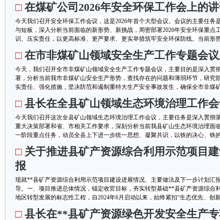
□
在煤矿公司2026年安全环保工作会上的
今天我们召开安全环保工作会议，这是2026年首个大型会议。会议的主要任务是
与短板，深入分析当前面临的新形势、新挑战，周密部署2026年安全环保重点
识、压实责任，以更高标准、更严要求、更实举措筑牢安全环保防线。当前形势下
□
在市非煤矿山领域安全生产工作专题会议
今天，我们召开全市非煤矿山领域安全生产工作专题会议，主要目的是深入贯
署，分析当前我市非煤矿山安全生产形势，查找存在的问题和薄弱环节，研究
实责任、强化措施，坚决防范和遏制重特大生产安全事故发生，确保全市非煤矿山
□
县长在全县矿山领域生态环境治理工作会
今天我们召开这次全县矿山领域生态环境治理工作会议，主要任务是深入贯彻落
重大决策部署和省、市相关工作要求，深刻分析当前我县矿山生态环境治理面
一阶段重点任务，动员全县上下进一步统一思想、凝聚共识，以铁的决心、铁的手
□
关于推进县矿产资源综合利用示范项目建
报
现就**县矿产资源综合利用示范项目建设进展情况、主要做法及下一步计划汇
导。一、项目推进总体情况，锚定收官目标，夯实转型基础**县矿产资源综合利
地区转型发展的标志性工程，自2024年6月启动以来，始终紧扣“生态优先、创新驱
□
县长在**县矿产资源绿色开发安全生产