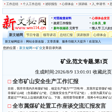
工作总结
个人工作总结
述职报告
心得体会
演讲稿
入_申请书
对照检查材料
心得体会发言
政府工作报告
公务员
_章
新年祝福语
元宵节
情人节
三八妇
新文秘网
节日专题
领导讲话
总结汇报
演讲致辞
心得体会
新文秘网提示：网站全新改版，文章质量、服务功能大大提升！欢迎加入
您的位置：
新文秘网
>>
矿业
文章目录列表
矿业,范文专题,第1页
生成时间:2026/8/9 13:01:01
收藏此页
□
全市矿山安全生产工作汇报
目前，我市市境内共有煤矿8处，核定生产能力***万吨/年，其我市监管煤矿4处
非煤矿山4处（含基建矿山*处、已颁发安全生产许可证*处），全部为露天矿
度超过***米以上边坡的露天矿山。下面，按照督导组要求，现将今年以来矿山安全
□
全市属煤矿处置工作座谈交流汇报发言